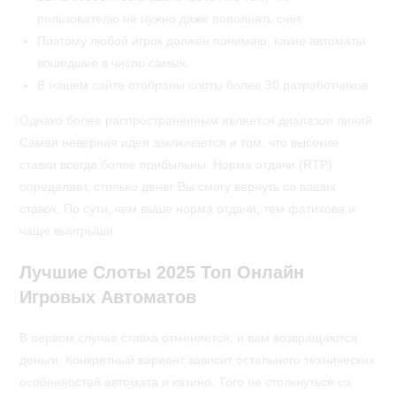
пользователю не нужно даже пополнять счет.
Поэтому любой игрок должен понимаю, какие автоматы
вошедшие в число самых.
В нашем сайте отобраны слоты более 30 разработчиков.
Однако более распространенным является диапазон линий.
Самая неверная идея заключается и том, что высокие
ставки всегда более прибыльны. Норма отдачи (RTP)
определяет, столько денег Вы смогу вернуть со ваших
ставок. По сути, чем выше норма отдачи, тем фатихова и
чаще выигрыши.
Лучшие Слоты 2025 Топ Онлайн
Игровых Автоматов
В первом случае ставка отменяется, и вам возвращаются
деньги. Конкретный вариант зависит остального технических
особенностей автомата и казино. Того не столкнуться со