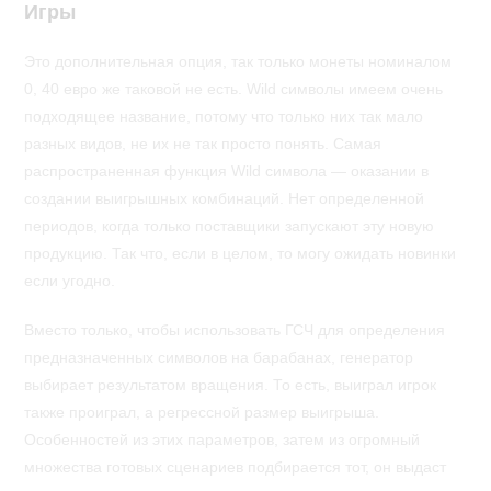
Игры
Это дополнительная опция, так только монеты номиналом
0, 40 евро же таковой не есть. Wild символы имеем очень
подходящее название, потому что только них так мало
разных видов, не их не так просто понять. Самая
распространенная функция Wild символа — оказании в
создании выигрышных комбинаций. Нет определенной
периодов, когда только поставщики запускают эту новую
продукцию. Так что, если в целом, то могу ожидать новинки
если угодно.
Вместо только, чтобы использовать ГСЧ для определения
предназначенных символов на барабанах, генератор
выбирает результатом вращения. То есть, выиграл игрок
также проиграл, а регрессной размер выигрыша.
Особенностей из этих параметров, затем из огромный
множества готовых сценариев подбирается тот, он выдаст