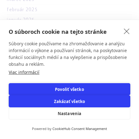
február 2025
január 2025
december 2024
O súboroch cookie na tejto stránke
november 2024
Súbory cookie používame na zhromažďovanie a analýzu
september 2024
informácií o výkone a používaní stránok, na poskytovanie
funkcií sociálnych médií a na vylepšenie a prispôsobenie
august 2024
obsahu a reklám.
júl 2024
Viac informácií
jún 2024
Povoliť všetko
január 2024
jún 2023
Zakázať všetko
apríl 2023
Nastavenia
júl 2022
Powered by
CookieHub Consent Management
marec 2022