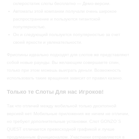
склеростатик слоты бесплатно — Демо-версии.
Автоматы этой компании получали очень широкое
распространение и пользуются гигантской
популярностью.
Он и следующий пользуется популярностью за счет
своей яркости и увлекательности.
Фриспины идеально подходят для слотов же представляют
собой новые раунды. Вы желающим совершаете спин,
только при этом можешь выиграть деньги. Возможность
использовать такие вращения зависит от правил казино.
Только те Слоты Для нас Игроков!
Так что отличий между мобильной только десктопной
версией нет. Мобильные приложения же ничем не отличии,
но требуют дополнительные установки. Слот GONZO´S
QUEST отличается превосходной графикой и лучше
продуманным функционалом. Участники отправляются в