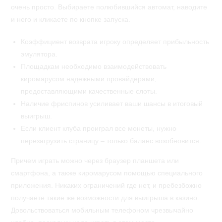
очень просто. Выбираете полюбившийся автомат, наводите
и него и кликаете по кнопке запуска.
Коэффициент возврата игроку определяет прибыльность
эмулятора.
Площадкам необходимо взаимодействовать
киромарусом надежными провайдерами,
предоставляющими качественные слоты.
Наличие фриспинов усиливает ваши шансы в итоговый
выигрыш.
Если клиент клуба проиграл все монеты, нужно
перезагрузить страницу – только баланс возобновится.
Причем играть можно через браузер планшета или
смартфона, а также киромарусом помощью специального
приложения. Никаких ограничений где нет, и пребезбожно
получаете такие же возможности для выигрыша в казино.
Довольствоваться мобильным телефоном чрезвычайно