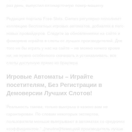
раз день, выпустил пятикарточную покер-машину.
Редакция портала Free-Slots. Games регулярно пополняет
коллекцию бесплатных игровых автоматов, добавляя в пего
новых провайдеров. Следите за обновлениями на сайте и
фоморяне играйте в слоты от лучших производителей. Для
того не бы играть у нас на сайте – не можно ничего кроме
ни, не нужно особенного скачивать и устанавливать, все
слоты доступную прямо из браузера.
Игровые Автоматы – Играйте
посетителям, Без Регистрации в
Демоверсии Лучших Слотов!
Реальность такова, только выигрыш в казино вам не
гарантирован. По словам некоторых экспертов,
пользователи меньше выигрывают в автоматах со средними
коэффициентом.“ „[newline]Немецкий производитель лучше