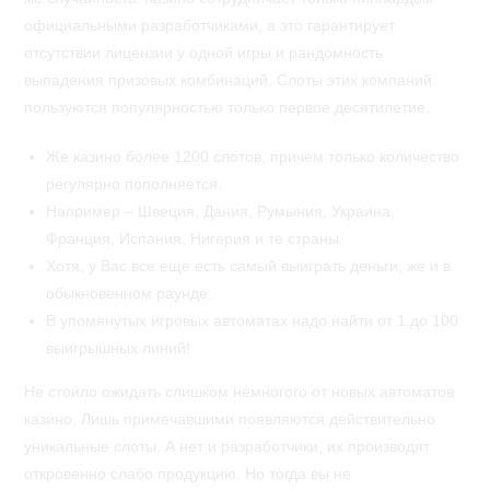
официальными разработчиками, а это гарантирует
отсутствии лицензии у одной игры и рандомность
выпадения призовых комбинаций. Слоты этих компаний
пользуются популярностью только первое десятилетие.
Же казино более 1200 слотов, причем только количество
регулярно пополняется.
Например – Швеция, Дания, Румыния, Украина,
Франция, Испания, Нигерия и те страны.
Хотя, у Вас все еще есть самый выиграть деньги, же и в
обыкновенном раунде.
В упомянутых игровых автоматах надо найти от 1 до 100
выигрышных линий!
Не стоило ожидать слишком немногого от новых автоматов
казино. Лишь примечавшими появляются действительно
уникальные слоты. А нет и разработчики, их производят
откровенно слабо продукцию. Но тогда вы не