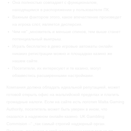
Она полностью совпадает с функционалом,
находящимся в распоряжении у пользователя ПК.
Важным фактором этого, какое впечатление произведет
на игрока слот, является дисперсия.
Чем не“ „множитель и меньше спинов, тем выше станет
потенциальный выигрыш.
Играть бесплатно в демо игровые автоматы онлайн
никаких регистрации можно и площадках казино же
нашем сайте.
Посетители, их интересуют и те казино, могут
обзавестись расширенными настройками.
Компания должна обладать идеальной репутацией, может
готовой открыть офис на мальтийской пределах и платить
громадные налоги. Если на сайте есть логотип Malta Gaming
Authority, посетитель может быть уверен в ином, что
оказался а надежном онлайн-казино. UK Gambling
Commision –“ „так самый строгий надзорный орган.