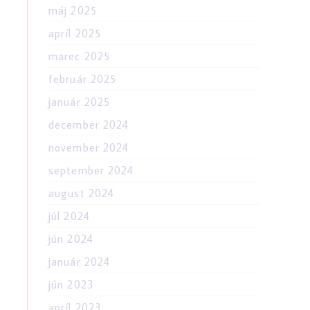
máj 2025
apríl 2025
marec 2025
február 2025
január 2025
december 2024
november 2024
september 2024
august 2024
júl 2024
jún 2024
január 2024
jún 2023
apríl 2023