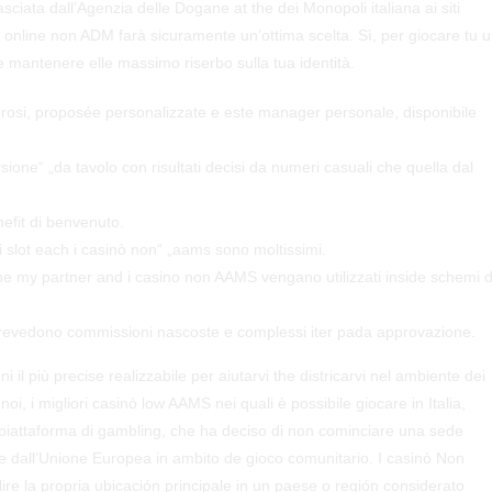
ciata dall’Agenzia delle Dogane at the dei Monopoli italiana ai siti
ino online non ADM farà sicuramente un’ottima scelta. Sì, per giocare tu 
 mantenere elle massimo riserbo sulla tua identità.
erosi, proposée personalizzate e este manager personale, disponibile
one“ „da tavolo con risultati decisi da numeri casuali che quella dal
enefit di benvenuto.
 slot each i casinò non“ „aams sono moltissimi.
he my partner and i casino non AAMS vengano utilizzati inside schemi d
non prevedono commissioni nascoste e complessi iter pada approvazione.
il più precise realizzabile per aiutarvi the districarvi nel ambiente dei
i, i migliori casinò low AAMS nei quali è possibile giocare in Italia,
 piattaforma di gambling, che ha deciso di non cominciare una sede
date dall’Unione Europea in ambito de gioco comunitario. I casinò Non
ire la propria ubicación principale in un paese o región considerato