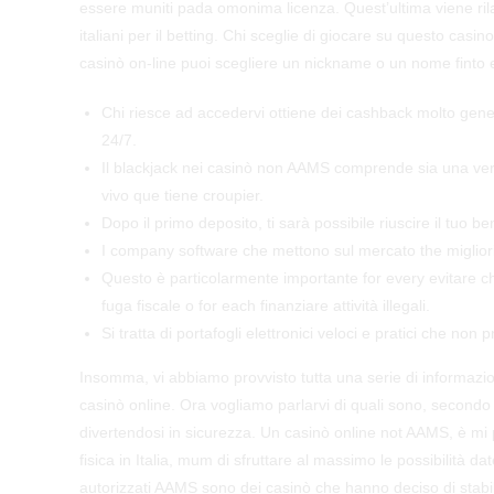
essere muniti pada omonima licenza. Quest’ultima viene rilas
italiani per il betting. Chi sceglie di giocare su questo cas
casinò on-line puoi scegliere un nickname o un nome finto e
Chi riesce ad accedervi ottiene dei cashback molto gen
24/7.
Il blackjack nei casinò non AAMS comprende sia una versi
vivo que tiene croupier.
Dopo il primo deposito, ti sarà possibile riuscire il tuo b
I company software che mettono sul mercato the migliori
Questo è particolarmente importante for every evitare c
fuga fiscale o for each finanziare attività illegali.
Si tratta di portafogli elettronici veloci e pratici che 
Insomma, vi abbiamo provvisto tutta una serie di informazioni 
casinò online. Ora vogliamo parlarvi di quali sono, secondo no
divertendosi in sicurezza. Un casinò online not AAMS, è mi
fisica in Italia, mum di sfruttare al massimo le possibilità 
autorizzati AAMS sono dei casinò che hanno deciso di stabil