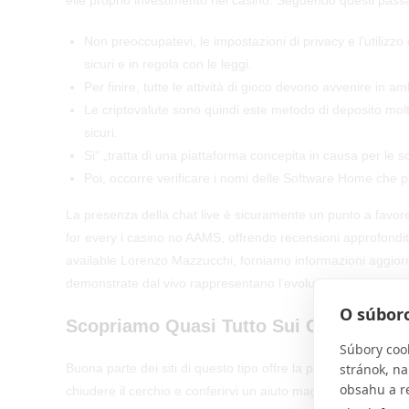
elle proprio investimento nel casinò. Seguendo questi passaggi
Non preoccupatevi, le impostazioni di privacy e l’utilizzo 
sicuri e in regola con le leggi.
Per finire, tutte le attività di gioco devono avvenire in
Le criptovalute sono quindi este metodo di deposito mol
sicuri.
Si“ „tratta di una piattaforma concepita in causa per le 
Poi, occorre verificare i nomi delle Software Home che p
La presenza della chat live è sicuramente un punto a favore d
for every i casino no AAMS, offrendo recensioni approfondite
available Lorenzo Mazzucchi, forniamo informazioni aggiorn
demonstrate dal vivo rappresentano l’evoluzione del casinò
O súboro
Scopriamo Quasi Tutto Sui Casinò Con
Súbory coo
Buona parte dei siti di questo tipo offre la possibilità di isc
stránok, na
obsahu a r
chiudere il cerchio e conferirvi un aiuto maggiore nella sc