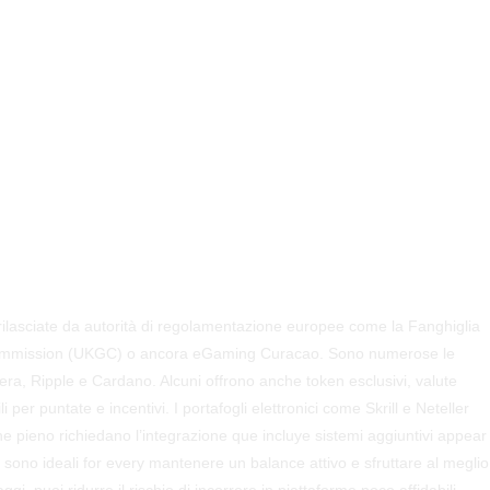
e rilasciate da autorità di regolamentazione europee come la Fanghiglia
ommission (UKGC) o ancora eGaming Curacao. Sono numerose le
nera, Ripple e Cardano. Alcuni offrono anche token esclusivi, valute
i per puntate e incentivi. I portafogli elettronici come Skrill e Neteller
 pieno richiedano l’integrazione que incluye sistemi aggiuntivi appear
o ideali for every mantenere un balance attivo e sfruttare al meglio