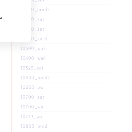
10400_prod3
ia
10400_sat
10500_sat
10500_sat3
10500_wa2
10500_wa4
10525_sat
10600_prod2
10600_wa
10700_sat
10700_wa
10710_wa
10800_prod