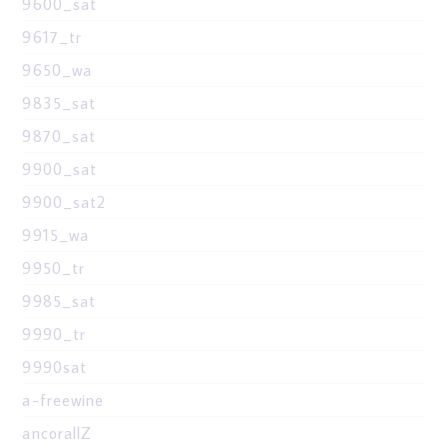
9600_sat
9617_tr
9650_wa
9835_sat
9870_sat
9900_sat
9900_sat2
9915_wa
9950_tr
9985_sat
9990_tr
9990sat
a-freewine
ancorallZ