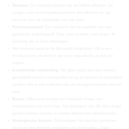
Staafjes:
De verticale pinnen die de ballen afleiden. Ze
zorgen voor onvoorspelbaarheid in de uitkomst en zijn
cruciaal voor de dynamiek van het spel.
Puntensysteem:
Een systeem dat de waarde van een
gewonnen prijs bepaalt. Hoe meer punten, hoe hoger de
beloning die je kunt ontvangen.
Het moment waarop de bal wordt losgelaten. Dit is een
cruciaal punt, omdat het de route bepaalt die de bal zal
volgen.
Gemiddelde uitbetaling:
Dit cijfer geeft aan wat spelers
gemiddeld kunnen verwachten terug te winnen na meerdere
rondes. Het is een indicatie van de winstgevendheid van het
spel.
Risico:
Elke worp brengt een bepaald niveau van
onzekerheid met zich mee. Het begrijpen van dit risico helpt
spelers betere keuzes te maken tijdens hun speelsessies.
Strategische keuzes:
Beslissingen die worden genomen
op basis van eerdere resultaten en observaties. Deze