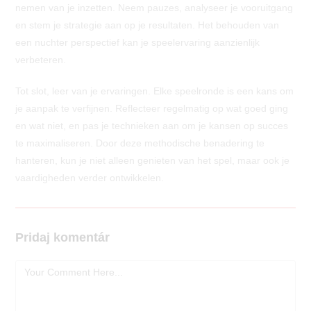
nemen van je inzetten. Neem pauzes, analyseer je vooruitgang
en stem je strategie aan op je resultaten. Het behouden van
een nuchter perspectief kan je speelervaring aanzienlijk
verbeteren.
Tot slot, leer van je ervaringen. Elke speelronde is een kans om
je aanpak te verfijnen. Reflecteer regelmatig op wat goed ging
en wat niet, en pas je technieken aan om je kansen op succes
te maximaliseren. Door deze methodische benadering te
hanteren, kun je niet alleen genieten van het spel, maar ook je
vaardigheden verder ontwikkelen.
Pridaj komentár
Comment