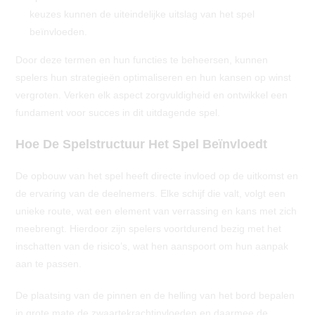
keuzes kunnen de uiteindelijke uitslag van het spel
beïnvloeden.
Door deze termen en hun functies te beheersen, kunnen
spelers hun strategieën optimaliseren en hun kansen op winst
vergroten. Verken elk aspect zorgvuldigheid en ontwikkel een
fundament voor succes in dit uitdagende spel.
Hoe De Spelstructuur Het Spel Beïnvloedt
De opbouw van het spel heeft directe invloed op de uitkomst en
de ervaring van de deelnemers. Elke schijf die valt, volgt een
unieke route, wat een element van verrassing en kans met zich
meebrengt. Hierdoor zijn spelers voortdurend bezig met het
inschatten van de risico’s, wat hen aanspoort om hun aanpak
aan te passen.
De plaatsing van de pinnen en de helling van het bord bepalen
in grote mate de zwaartekrachtinvloeden en daarmee de