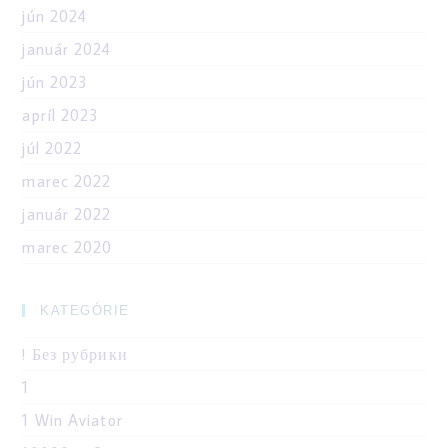
jún 2024
január 2024
jún 2023
apríl 2023
júl 2022
marec 2022
január 2022
marec 2020
KATEGÓRIE
! Без рубрики
1
1 Win Aviator