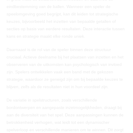
eindbestemming van de ballen. Wanneer een speler de
speelomgeving goed begrijpt, kan dit leiden tot strategische
keuzes, bijvoorbeeld het inzetten van bepaalde getallen of
secties op basis van eerdere resultaten. Deze interactie tussen
kans en strategie maakt elke ronde uniek.
Daarnaast is de rol van de speler binnen deze structuur
cruciaal. Actieve deelname bij het plaatsen van inzetten en het
observeren van de uitkomsten kan psychologisch van invloed
zijn. Spelers ontwikkelen vaak een band met de gekozen
strategie, waardoor ze geneigd zijn om bij bepaalde keuzes te
blijven, zelfs als de resultaten niet in hun voordeel zijn.
De variatie in spelstructuren, zoals verschillende
bordontwerpen en aangepaste inzetmogelijkheden, draagt bij
aan de diversiteit van het spel. Deze aanpassingen kunnen de
betrokkenheid verhogen, wat leidt tot een dynamischer
spelverloop en verschillende manieren om te winnen. Dit zorgt