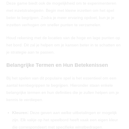
Deze game biedt ook de mogelijkheid om te experimenteren
met inzetstrategieën. Begin met kleine inzetten om het spel
beter te begrijpen. Zodra je meer ervaring opdoet, kun je je
inzetten verhogen om sneller punten te verzamelen.
Houd rekening met de locaties van de hoge en lage punten op
het bord. Dit zal je helpen om je kansen beter in te schatten en
je strategie aan te passen.
Belangrijke Termen en Hun Betekenissen
Bij het spelen van dit populaire spel is het essentieel om een
aantal kernbegrippen te begrijpen. Hieronder staan enkele
belangrijke termen en hun definities die je zullen helpen om je
kennis te verdiepen.
Kleuren:
Deze geven aan welke uitbetalingen er mogelijk
zijn. Elk vakje op het speelbord heeft vaak een eigen kleur
die correspondeert met specifieke winstbedragen.