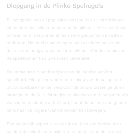
Diepgang in de Plinko Spelregels
Bij het spelen van dit populaire kansspel zijn er verschillende
elementen die invloed hebben op de uitkomst. Het spel draait
om een bord met pinnen en een serie genummerde vakken
onderaan. Het doel is om de speelbal zo te laten vallen dat
deze in een hoogwaardig vak terechtkomt. Goede kennis van
de spelstructuur kan uw kansen verbeteren.
De eerste stap is het begrijpen van de indeling van het
speelbord. Elke pin verandert de richting van de bal op een
onvoorspelbare manier, waardoor de balans tussen geluk en
strategie duidelijk is. Strategische plaatsen om te beginnen zijn
vaak in het midden van het bord, zodat de bal met een goede
kans naar de hogere waarde vakken kan bewegen.
Een belangrijk aspect is ook de inzet. Kies een bedrag dat u
comfortabel vindt om te riskeren en houd je aan deze limiet.