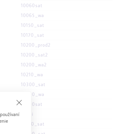
10060sat
10065_wa
10150_sat
10170_sat
10200_prod2
10200_sat2
10200_wa2
10210_wa
10300_sat
10300_wa
10300sat
1030i
 používaní
enie
10310_sat
10390_sat