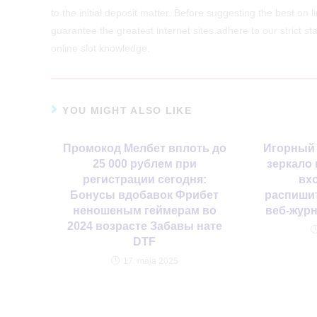
to the initial deposit matter. Before suggesting the best on 
guarantee the greatest internet sites adhere to our strict st
online slot knowledge.
YOU MIGHT ALSO LIKE
Промокод Мелбет вплоть до
Игорный 
25 000 рублем при
зеркало
регистрации сегодня:
вх
Бонусы вдобавок Фрибет
распиши
неношеным геймерам во
веб-журн
2024 возрасте Забавы нате
DTF
17. mája 2025