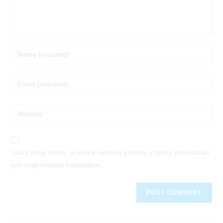
Enter
your
name
Enter
or
your
username
email
Enter
your
website
URL
Uložiť moje meno, e-mail a webovú stránku v tomto prehliadači
(optional)
pre moje budúce komentáre.