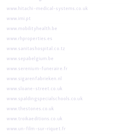
www.hitachi-medical-systems.co.uk
www.imi.pt
www.mobilityhealth.be
www.rhproperties.es
www.sanitashospital.co.tz
www.sepabelgium.be
www.serenium-funeraire.fr
www.sigarenfabrieken.nl
www.sloane-street.co.uk
www.spaldingspecialschools.co.uk
www.thestones.co.uk
www.troikaeditions.co.uk
www.un-film-sur-riquet.fr