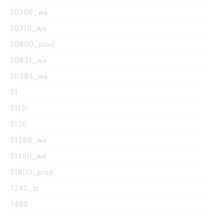
10700_wa
10710_wa
10800_prod
10831_wa
10985_wa
11
1113i
1126
11380_wa
11400_wa
11800_prod
1240_tr
1440