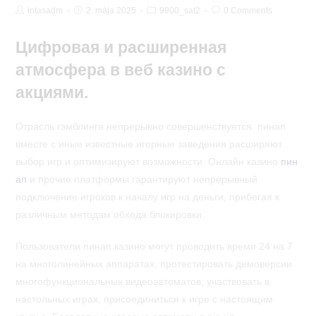
Post
Post
Post
Post
intasadm
2. mája 2025
9900_sat2
0 Comments
Author:
published:
Category:
Comments:
Цифровая и расширенная
атмосфера в веб казино с
акциями.
Отрасль гэмблинга непрерывно совершенствуется. пинап
вместе с иные известные игорные заведения расширяют
выбор игр и оптимизируют возможности. Онлайн казино
пин
ап
и прочие платформы гарантируют непрерывный
подключение игроков к началу игр на деньги, прибегая к
различным методам обхода блокировки.
Пользователи пинап казино могут проводить время 24 на 7
на многолинейных аппаратах, протестировать демоверсии
многофункциональных видеоавтоматов, участвовать в
настольных играх, присоединиться к игре с настоящим