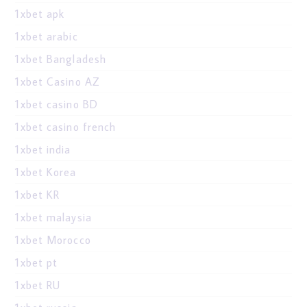
1xbet apk
1xbet arabic
1xbet Bangladesh
1xbet Casino AZ
1xbet casino BD
1xbet casino french
1xbet india
1xbet Korea
1xbet KR
1xbet malaysia
1xbet Morocco
1xbet pt
1xbet RU