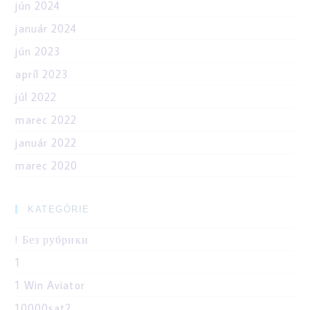
jún 2024
január 2024
jún 2023
apríl 2023
júl 2022
marec 2022
január 2022
marec 2020
KATEGÓRIE
! Без рубрики
1
1 Win Aviator
10000sat2