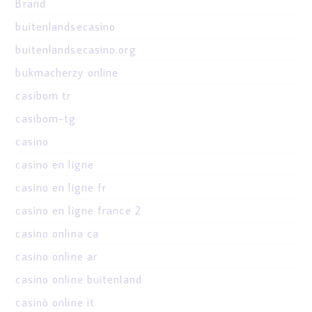
Brand
buitenlandsecasino
buitenlandsecasino.org
bukmacherzy online
casibom tr
casibom-tg
casino
casino en ligne
casino en ligne fr
casino en ligne france 2
casino onlina ca
casino online ar
casino online buitenland
casinò online it