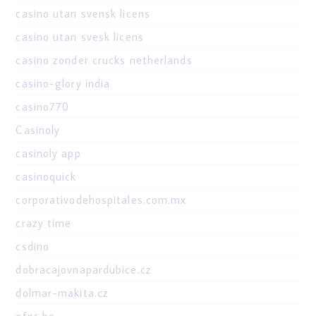
casino utan svensk licens
casino utan svesk licens
casino zonder crucks netherlands
casino-glory india
casino770
Casinoly
casinoly app
casinoquick
corporativodehospitales.com.mx
crazy time
csdino
dobracajovnapardubice.cz
dolmar-makita.cz