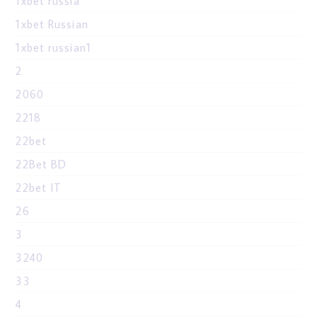
1xbet russia
1xbet Russian
1xbet russian1
2
2060
2218
22bet
22Bet BD
22bet IT
26
3
3240
33
4