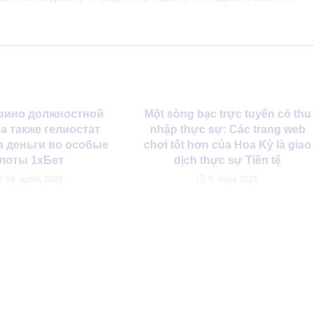
азино должностной
Một sòng bạc trực tuyến có thu
а также гелиостат
nhập thực sự: Các trang web
а деньги во особые
chơi tốt hơn của Hoa Kỳ là giao
лоты 1хБет
dịch thực sự Tiền tệ
18. apríla 2025
5. mája 2025