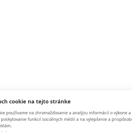
ch cookie na tejto stránke
kie používame na zhromažďovanie a analýzu informácií o výkone a
 poskytovanie funkcií sociálnych médií a na vylepšenie a prispôsob
eklám.