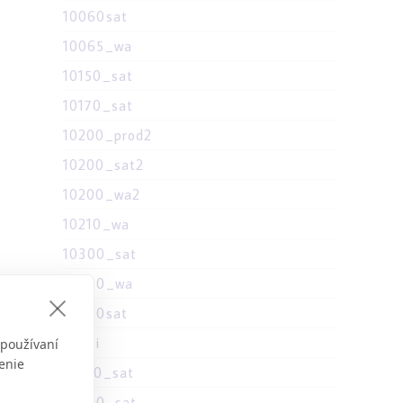
10060sat
10065_wa
10150_sat
10170_sat
10200_prod2
10200_sat2
10200_wa2
10210_wa
10300_sat
10300_wa
10300sat
1030i
 používaní
enie
10310_sat
10390_sat