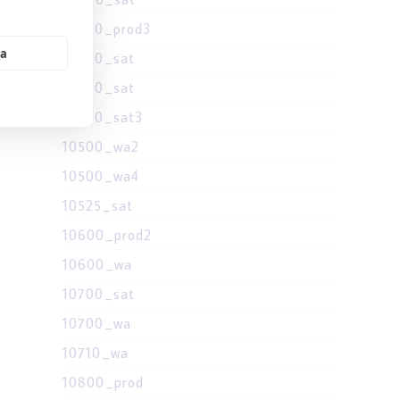
10400_prod3
ia
10400_sat
10500_sat
10500_sat3
10500_wa2
10500_wa4
10525_sat
10600_prod2
10600_wa
10700_sat
10700_wa
10710_wa
10800_prod