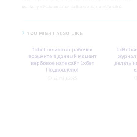
клавишу «Участвовать» возьмите карточке ивента.
YOU MIGHT ALSO LIKE
1xbet гелиостат рабочее
1xBet к
возьмите в данный момент
журнал 
вербовое нате сайт 1хбет
делать н
Подновлено!
с
12. mája 2025