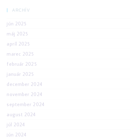
ARCHÍV
jún 2025
máj 2025
apríl 2025
marec 2025
február 2025
január 2025
december 2024
november 2024
september 2024
august 2024
júl 2024
jún 2024