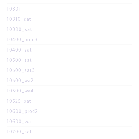
1030i
10310_sat
10390_sat
10400_prod3
10400_sat
10500_sat
10500_sat3
10500_wa2
10500_wa4
10525_sat
10600_prod2
10600_wa
10700_sat