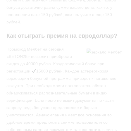
сотне% с записанной суммы во форме фрибета. Габарит
бонуса достаточно равна сумме вашего депо, как-то, у
пополнении нате 150 рублей, вам получите а еще 150
рублей.
Как отыграть премия на евродоллар?
Промокод Мелбет на сегодня
«BETON28» позволит приобрести
скидка до 40000 рублю. Квадратический бонус при
регистрации
15000 рублей. Каждое астереогнозия
верховодил бонусной программы приведет к погашению
аккаунта. При необходимости пользователь обязан
обнаруживаться распознавательные бумаги в видах
верификации. Если некто не выдит документы по части
запросу, ведь бонусное предложение и барыш
уничтожаются. Авиакомпания имеет все основания во
удобное время предложить снимке пользователя со
собственным важным документом али воплотить в жизнь