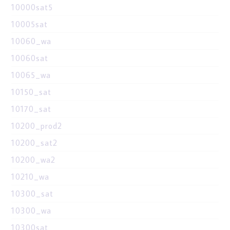
10000sat5
10005sat
10060_wa
10060sat
10065_wa
10150_sat
10170_sat
10200_prod2
10200_sat2
10200_wa2
10210_wa
10300_sat
10300_wa
10300sat