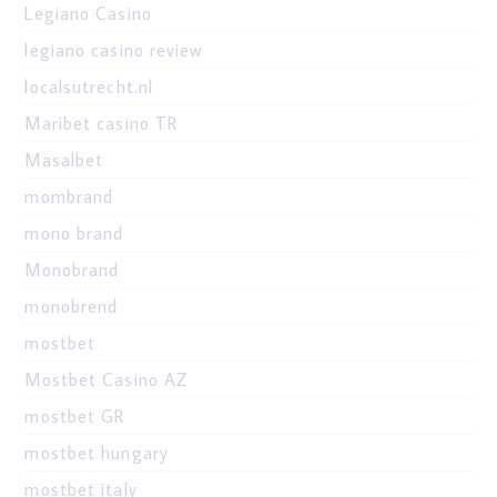
Legiano Casino
legiano casino review
localsutrecht.nl
Maribet casino TR
Masalbet
mombrand
mono brand
Monobrand
monobrend
mostbet
Mostbet Casino AZ
mostbet GR
mostbet hungary
mostbet italy