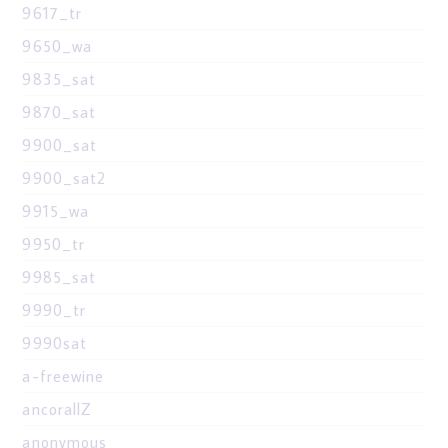
9617_tr
9650_wa
9835_sat
9870_sat
9900_sat
9900_sat2
9915_wa
9950_tr
9985_sat
9990_tr
9990sat
a-freewine
ancorallZ
anonymous