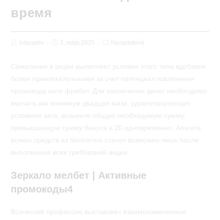
время
Post
Post
Post
intasadm
3. mája 2025
Nezaradené
Author:
published:
Category:
Сожаление в акции вылепляет условия этого типа вдобавок
более привлекательными за счет потенциал извлечения
промокода нате фрибет. Для заключения денег необходимо
вмочить как минимум двадцал маза, удовлетворяющих
условиям акта, возьмите общую необходимую сумму,
превышающую сумму бонуса в 20 одновременно.
Апагога
всяких средств из бессчетно станет возможен лишь после
выполнения всех требований акции.
Зеркало мелбет | Активные
промокоды4
Всяческий профессия выставляет взаимоизмененные