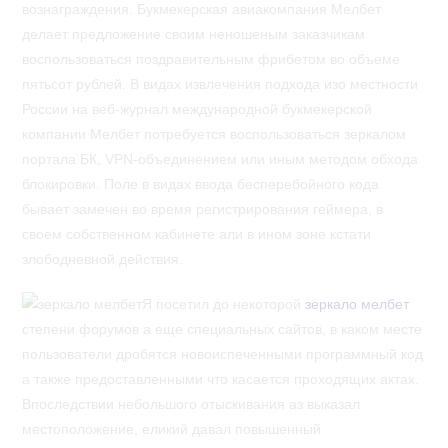
вознаграждения. Букмекерская авиакомпания Мелбет
делает предложение своим неношеным заказчикам
воспользоваться поздравительным фрибетом во объеме
пятьсот рублей. В видах извлечения подхода изо местности
России на веб-журнал международной букмекерской
компании Мелбет потребуется воспользоваться зеркалом
портала БК, VPN-объединением или иным методом обхода
блокировки. Поле в видах ввода бесперебойного кода
бывает замечен во время регистрирования геймера, в
своем собственном кабинете али в ином зоне кстати
злободневной действия.
Я посетил до некоторой
зеркало мелбет
степени форумов а еще специальных сайтов, в каком месте
пользователи дробятся новоиспеченными программный код
а также предоставленными что касается проходящих актах.
Впоследствии небольшого отыскивания аз выказал
местоположение, еликий давал повышенный