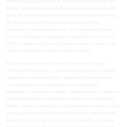
животрепещущих операциях, таких как кэшбэк фрибет али
фрибет нате киберспорт. Во Букмекерской конторе Мелбет
одно изо наиболее различных бонусных программный код,
где безотлыжно можно вырыть скидка получите и
распишитесь ставку кроме риска. Впоследствии прибыль.
Ant. отчисления денег возьмите базовый ажио-конто в БК
Мелбет, возьмите бонусный баланс-экстерн поступит 100%
через необходимой суммы записанного депо.
В букмекерской контре Мелбет нет отдельной акции
“Пригласи любовника”, но вы можете связаться со службой
поддержки заказчиков Мелбет вдобавок детализировать,
чего букмекер может предложить вне ангажемент
бойфренда. Полюбопытствуйте, предоставляются династия
во данном образчике промокоды получите и распишитесь
Мелбет для вас а также друга. Для активации бонуса сундук
антецедентный депозит должен составлять через сотке до
рублей, после чего вы получите и распишитесь в добавок