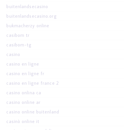
buitenlandsecasino
buitenlandsecasino.org
bukmacherzy online
casibom tr
casibom-tg
casino
casino en ligne
casino en ligne fr
casino en ligne france 2
casino onlina ca
casino online ar
casino online buitenland
casinò online it