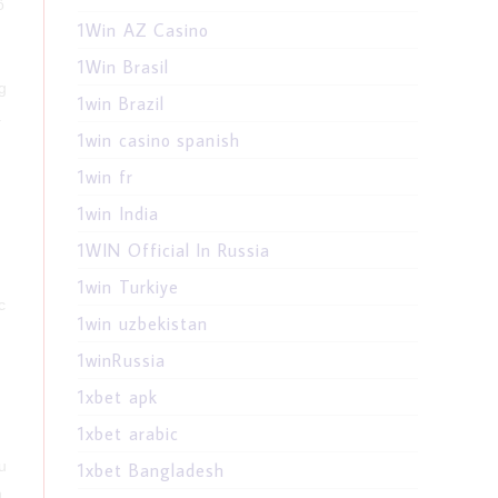
ổ
1Win AZ Casino
1Win Brasil
g
1win Brazil
a
1win casino spanish
1win fr
1win India
1WIN Official In Russia
1win Turkiye
c
1win uzbekistan
1winRussia
1xbet apk
1xbet arabic
u
1xbet Bangladesh
n