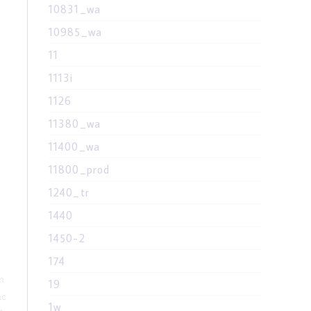
10831_wa
10985_wa
11
1113i
1126
11380_wa
11400_wa
11800_prod
1240_tr
1440
1450-2
174
m
19
ặc
1w