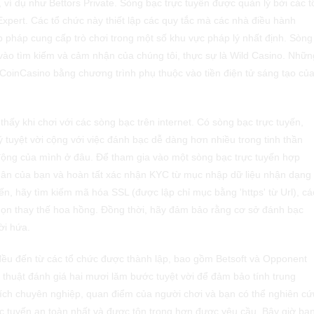
ví dụ như Bettors Private. Sòng bạc trực tuyến được quản lý bởi các t
pert. Các tổ chức này thiết lập các quy tắc mà các nhà điều hành
pháp cung cấp trò chơi trong một số khu vực pháp lý nhất định. Sòng
g vào tìm kiếm và cảm nhận của chúng tôi, thực sự là Wild Casino. Nhữn
CoinCasino bằng chương trình phụ thuộc vào tiền điện tử sáng tạo củ
hấy khi chơi với các sòng bạc trên internet. Có sòng bạc trực tuyến,
tuyệt vời cộng với việc đánh bạc dễ dàng hơn nhiều trong tinh thần
 động của mình ở đâu. Để tham gia vào một sòng bạc trực tuyến hợp
nhân của bạn và hoàn tất xác nhận KYC từ mục nhập dữ liệu nhận dạng
n, hãy tìm kiếm mã hóa SSL (được lập chỉ mục bằng 'https' từ Url), cá
ọn thay thế hoa hồng. Đồng thời, hãy đảm bảo rằng cơ sở đánh bạc
ời hứa.
y đều đến từ các tổ chức được thành lập, bao gồm Betsoft và Opponent
ỹ thuật đánh giá hai mươi lăm bước tuyệt vời để đảm bảo tính trung
 tích chuyên nghiệp, quan điểm của người chơi và bạn có thể nghiên cứ
c tuyến an toàn nhất và được tôn trọng hơn được yêu cầu. Bây giờ bạ