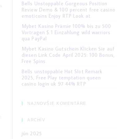
Bells Unstoppable Gorgeous Position
a
Review Demo & 100 percent free casino
emoticoins Enjoy RTP Look at
Mybet Kasino Prämie 100% bis zu 500
Vortragen $ 1 Einzahlung wild warriors
qua PayPal
Mybet Kasino Gutschein Klicken Sie auf
diesen Link Code April 2025: 100 Bonus,
Free Spins
Bells unstoppable Hot Slot Remark
2025, Free Play temptation queen
casino login uk 97 44% RTP
NAJNOVŠIE KOMENTÁRE
c
ARCHÍV
jún 2025