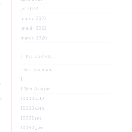
p
júl 2022
marec 2022
január 2022
marec 2020
ọ
KATEGÓRIE
! Без рубрики
1
g
1 Win Aviator
10000sat2
à
10000sat5
10005sat
10060_wa