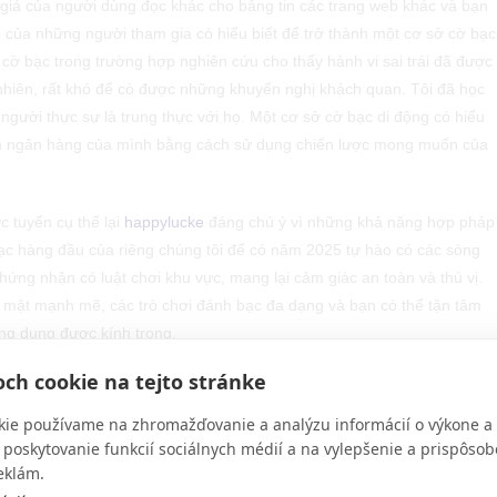
 giá của người dùng đọc khác cho bảng tin các trang web khác và bạn
o của những người tham gia có hiểu biết để trở thành một cơ sở cờ bạc
 cờ bạc trong trường hợp nghiên cứu cho thấy hành vi sai trái đã được
y nhiên, rất khó để có được những khuyến nghị khách quan. Tôi đã học
người thực sự là trung thực với họ. Một cơ sở cờ bạc di động có hiểu
hoản ngân hàng của mình bằng cách sử dụng chiến lược mong muốn của
c tuyến cụ thể lại
happylucke
đáng chú ý vì những khả năng hợp pháp
ạc hàng đầu của riêng chúng tôi để có năm 2025 tự hào có các sòng
ứng nhận có luật chơi khu vực, mang lại cảm giác an toàn và thú vị.
 mật mạnh mẽ, các trò chơi đánh bạc đa dạng và bạn có thể tận tâm
ng dụng được kính trọng.
ch cookie na tejto stránke
 cảm hứng, trò chơi trực tuyến như Mystical Wolf và Wonderful Buffalo
người chơi Casino được bảo mật và không yêu cầu tiết lộ thông tin cá
kie používame na zhromažďovanie a analýzu informácií o výkone a
hông báo ngoại lệ từ các trang web cá cược và bạn sẽ là các cơ sở, tư
 poskytovanie funkcií sociálnych médií a na vylepšenie a prispôsob
ị ảnh hưởng bởi tác hại liên quan đến cờ bạc.
eklám.