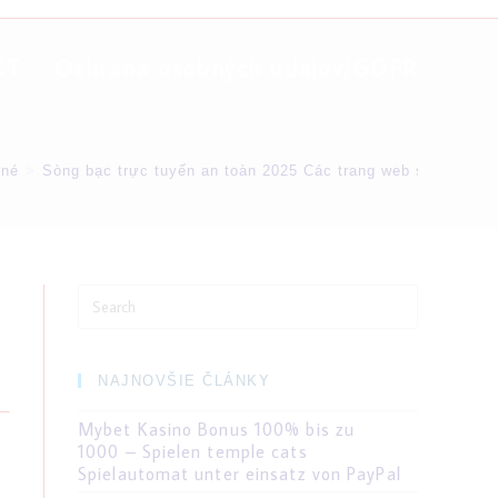
KT
Ochrana osobných údajov/GDPR
ené
>
Sòng bạc trực tuyến an toàn 2025 Các trang web sòng bạc t
Search
for:
NAJNOVŠIE ČLÁNKY
Mybet Kasino Bonus 100% bis zu
1000 – Spielen temple cats
Spielautomat unter einsatz von PayPal