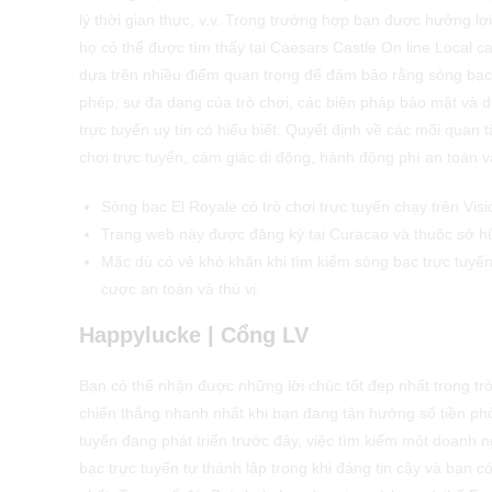
lý thời gian thực, v.v. Trong trường hợp bạn được hưởng l
họ có thể được tìm thấy tại Caesars Castle On line Local c
dựa trên nhiều điểm quan trọng để đảm bảo rằng sòng bạc 
phép, sự đa dạng của trò chơi, các biện pháp bảo mật và 
trực tuyến uy tín có hiểu biết. Quyết định về các mối quan 
chơi trực tuyến, cảm giác di động, hành động phí an toàn 
Sòng bạc El Royale có trò chơi trực tuyến chạy trên Vi
Trang web này được đăng ký tại Curacao và thuộc sở hữ
Mặc dù có vẻ khó khăn khi tìm kiếm sòng bạc trực tuyến
cược an toàn và thú vị.
Happylucke | Cổng LV
Bạn có thể nhận được những lời chúc tốt đẹp nhất trong trò 
chiến thắng nhanh nhất khi bạn đang tận hưởng số tiền phòn
tuyến đang phát triển trước đây, việc tìm kiếm một doanh 
bạc trực tuyến tự thành lập trong khi đáng tin cậy và bạn c