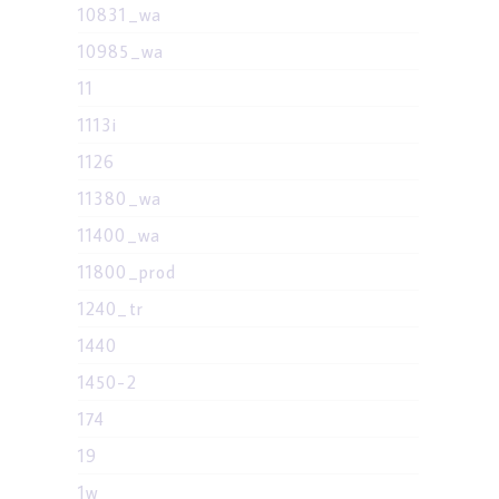
10831_wa
10985_wa
11
1113i
1126
11380_wa
11400_wa
11800_prod
1240_tr
1440
1450-2
174
19
1w