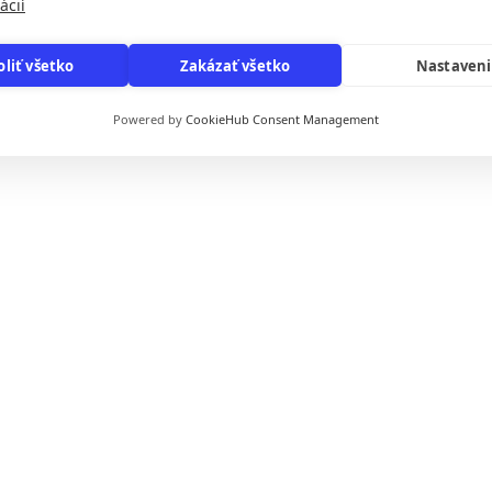
ácií
oliť všetko
Zakázať všetko
Nastaven
Powered by
CookieHub Consent Management