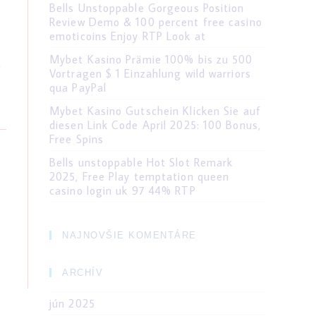
Bells Unstoppable Gorgeous Position
Review Demo & 100 percent free casino
emoticoins Enjoy RTP Look at
Mybet Kasino Prämie 100% bis zu 500
а
Vortragen $ 1 Einzahlung wild warriors
qua PayPal
Mybet Kasino Gutschein Klicken Sie auf
diesen Link Code April 2025: 100 Bonus,
Free Spins
Bells unstoppable Hot Slot Remark
2025, Free Play temptation queen
casino login uk 97 44% RTP
NAJNOVŠIE KOMENTÁRE
ARCHÍV
jún 2025