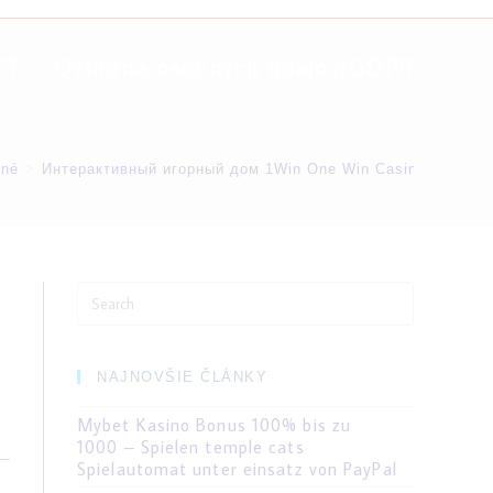
KT
Ochrana osobných údajov/GDPR
ené
>
Интерактивный игорный дом 1Win One Win Casino Вербово
Search
for:
NAJNOVŠIE ČLÁNKY
Mybet Kasino Bonus 100% bis zu
1000 – Spielen temple cats
Spielautomat unter einsatz von PayPal