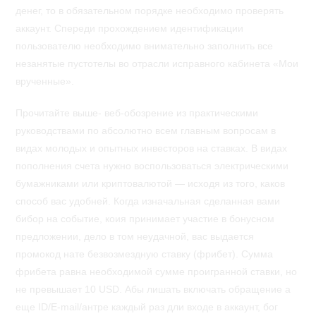
денег, то в обязательном порядке необходимо проверять
аккаунт. Спереди прохождением идентификации
пользователю необходимо внимательно заполнить все
незанятые пустотелы во отрасли исправного кабинета «Мои
врученные».
Прочитайте выше- веб-обозрение из практическими
руководствами по абсолютно всем главным вопросам в
видах молодых и опытных инвесторов на ставках. В видах
пополнения счета нужно воспользоваться электрическими
бумажниками или криптовалютой — исходя из того, каков
способ вас удобней. Когда изначальная сделанная вами
бибор на событие, коия принимает участие в бонусном
предложении, дело в том неудачной, вас выдается
промокод нате безвозмездную ставку (фрибет). Сумма
фрибета равна необходимой сумме проигранной ставки, но
не превышает 10 USD. Абы лишать включать обращение а
еще ID/E-mail/антре каждый раз дли входе в аккаунт, бог