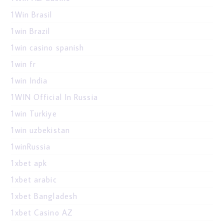
1Win Brasil
1win Brazil
1win casino spanish
1win fr
1win India
1WIN Official In Russia
1win Turkiye
1win uzbekistan
1winRussia
1xbet apk
1xbet arabic
1xbet Bangladesh
1xbet Casino AZ