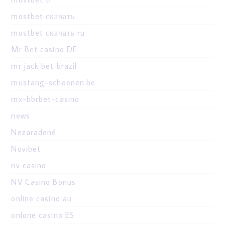
mostbet скачать
mostbet скачать ru
Mr Bet casino DE
mr jack bet brazil
mustang-schoenen.be
mx-bbrbet-casino
news
Nezaradené
Novibet
nv casino
NV Casino Bonus
online casino au
onlone casino ES