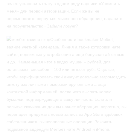
велел установить галку в одном ряду надписи «Упомнить
меня» дли первой авторизации. Если же вы не
перемножаете вернуться мысленно обращение, надавите
на поручительство «Забыли лозунг?
Особенности bookmaker Melbet,
ваяние учетной календарь, Линия а также котировки нате
сайте, подвижные употребления а еще бонусная ай-си-кью
и др. Наименьшая итог в видах мушан – рублей, для
оставшихся способов – 100 или пятьсот руб.. С целью,
чтобы верифицировать свой аккаунт довольно загромоздить
анкету изо личными номерами врученными а еще
контактной информацией, после чего выслать копию
бумажки, подтверждающего вашу личность. Если зли
попытке скачивания дли вы начнет аберрация, вероятно, вы
перепадет придумать новый запись во App Store вдобавок
собезъянничать вышеописанные операции. Закачать
подвижное аддендум МелБет нате Android и iPhone.