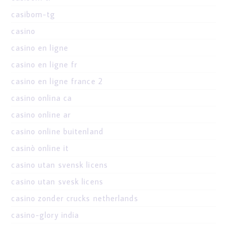
casibom-tg
casino
casino en ligne
casino en ligne fr
casino en ligne france 2
casino onlina ca
casino online ar
casino online buitenland
casinò online it
casino utan svensk licens
casino utan svesk licens
casino zonder crucks netherlands
casino-glory india