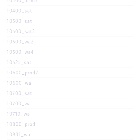
10400_prod3
10400_sat
10500_sat
10500_sat3
10500_wa2
10500_wa4
10525_sat
10600_prod2
10600_wa
10700_sat
10700_wa
10710_wa
10800_prod
10831_wa