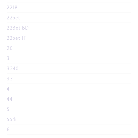
2218
22bet
22Bet BD
22bet IT
26
3
3240
33
4
44
5
554i
6