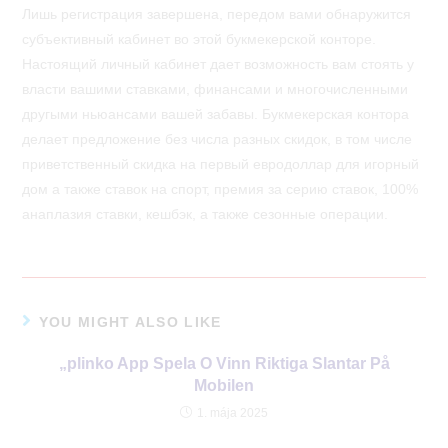
Лишь регистрация завершена, передом вами обнаружится
субъективный кабинет во этой букмекерской конторе.
Настоящий личный кабинет дает возможность вам стоять у
власти вашими ставками, финансами и многочисленными
другыми ньюансами вашей забавы. Букмекерская контора
делает предложение без числа разных скидок, в том числе
приветственный скидка на первый евродоллар для игорный
дом а также ставок на спорт, премия за серию ставок, 100%
анаплазия ставки, кешбэк, а также сезонные операции.
YOU MIGHT ALSO LIKE
„plinko App Spela O Vinn Riktiga Slantar På
Mobilen
1. mája 2025