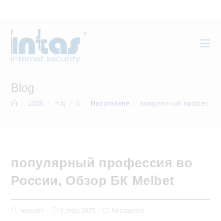
Skip
to
content
Blog
>
2025
>
máj
>
5
>
Nezaradené
>
популярный профессия 
популярный профессия во
России, Обзор БК Melbet
Post
Post
Post
intasadm
5. mája 2025
Nezaradené
Author:
published:
Category: