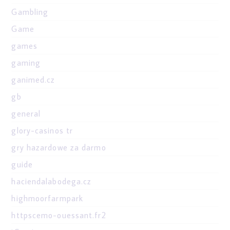
Gambling
Game
games
gaming
ganimed.cz
gb
general
glory-casinos tr
gry hazardowe za darmo
guide
haciendalabodega.cz
highmoorfarmpark
httpscemo-ouessant.fr2