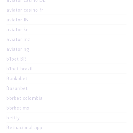
aviator casino DE
aviator casino fr
aviator IN
aviator ke
aviator mz
aviator ng
b1bet BR
b1bet brazil
Bankobet
Basaribet
bbrbet colombia
bbrbet mx
betify
Betnacional app