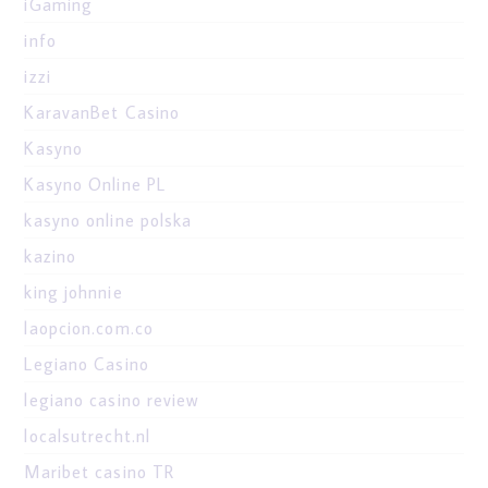
iGaming
info
izzi
KaravanBet Casino
Kasyno
Kasyno Online PL
kasyno online polska
kazino
king johnnie
laopcion.com.co
Legiano Casino
legiano casino review
localsutrecht.nl
Maribet casino TR