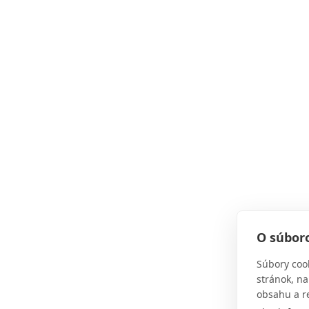
O súboro
Súbory coo
stránok, na
obsahu a r