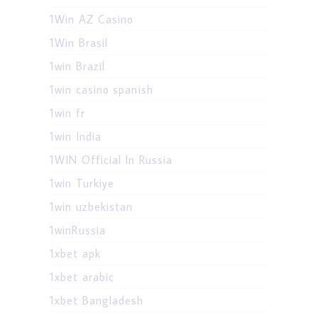
1Win AZ Casino
1Win Brasil
1win Brazil
1win casino spanish
1win fr
1win India
1WIN Official In Russia
1win Turkiye
1win uzbekistan
1winRussia
1xbet apk
1xbet arabic
1xbet Bangladesh