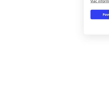
Viac inform
Pov