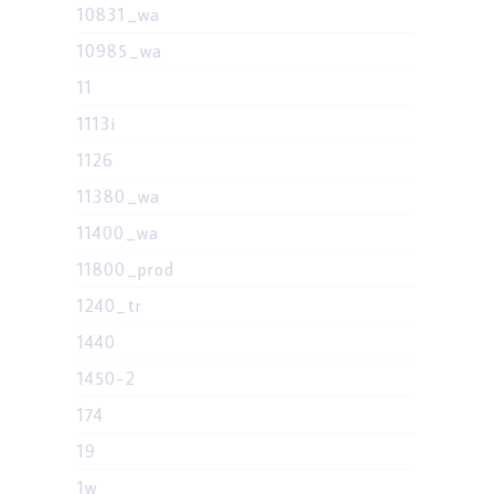
10831_wa
10985_wa
11
1113i
1126
11380_wa
11400_wa
11800_prod
1240_tr
1440
1450-2
174
19
1w