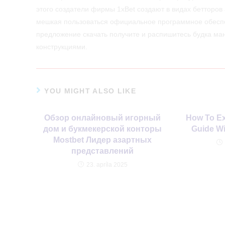
этого создатели фирмы 1xBet создают в видах бетторов
мешкая пользоваться официальное программное обеспеч
предложение скачать получите и распишитесь будка м
конструкциями.
YOU MIGHT ALSO LIKE
Обзор онлайновый игорный
How To Ex
дом и букмекерской конторы
Guide Wi
Mostbet Лидер азартных
представлений
23. apríla 2025