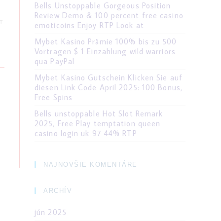
Bells Unstoppable Gorgeous Position
Review Demo & 100 percent free casino
т
emoticoins Enjoy RTP Look at
Mybet Kasino Prämie 100% bis zu 500
Vortragen $ 1 Einzahlung wild warriors
qua PayPal
Mybet Kasino Gutschein Klicken Sie auf
diesen Link Code April 2025: 100 Bonus,
Free Spins
Bells unstoppable Hot Slot Remark
2025, Free Play temptation queen
casino login uk 97 44% RTP
NAJNOVŠIE KOMENTÁRE
ARCHÍV
jún 2025