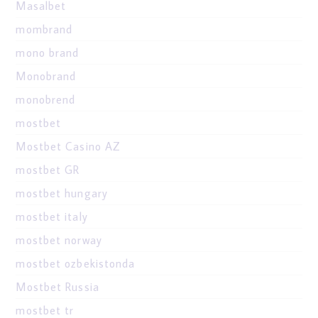
Masalbet
mombrand
mono brand
Monobrand
monobrend
mostbet
Mostbet Casino AZ
mostbet GR
mostbet hungary
mostbet italy
mostbet norway
mostbet ozbekistonda
Mostbet Russia
mostbet tr