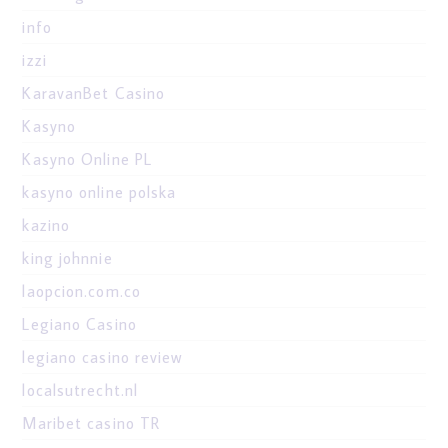
info
izzi
KaravanBet Casino
Kasyno
Kasyno Online PL
kasyno online polska
kazino
king johnnie
laopcion.com.co
Legiano Casino
legiano casino review
localsutrecht.nl
Maribet casino TR