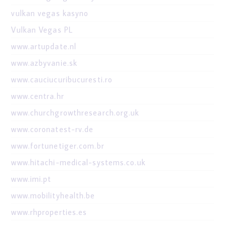
vulkan vegas kasyno
Vulkan Vegas PL
www.artupdate.nl
www.azbyvanie.sk
www.cauciucuribucuresti.ro
www.centra.hr
www.churchgrowthresearch.org.uk
www.coronatest-rv.de
www.fortunetiger.com.br
www.hitachi-medical-systems.co.uk
www.imi.pt
www.mobilityhealth.be
www.rhproperties.es