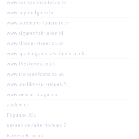
www.sanitashospital.co.tz
www.sepabelgium.be
www.serenium-funeraire.fr
www.sigarenfabrieken.nl
www.sloane-street.co.uk
www.spaldingspecialschools.co.uk
www.thestones.co.uk
www.troikaeditions.co.uk
www.un-film-sur-riquet.fr
www.weisse-magie.co
zsolovi.cz
Горилла Юа
казино онлайн польша 2
Комета Казино