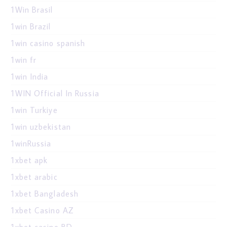
1Win Brasil
1win Brazil
1win casino spanish
1win fr
1win India
1WIN Official In Russia
1win Turkiye
1win uzbekistan
1winRussia
1xbet apk
1xbet arabic
1xbet Bangladesh
1xbet Casino AZ