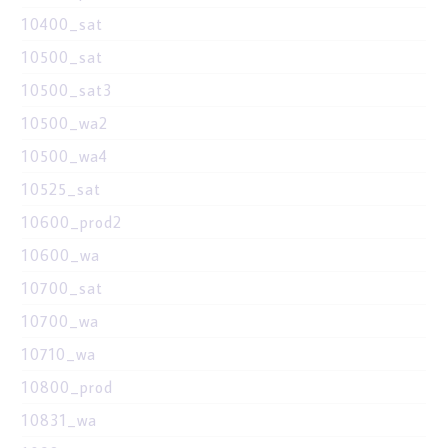
10400_sat
10500_sat
10500_sat3
10500_wa2
10500_wa4
10525_sat
10600_prod2
10600_wa
10700_sat
10700_wa
10710_wa
10800_prod
10831_wa