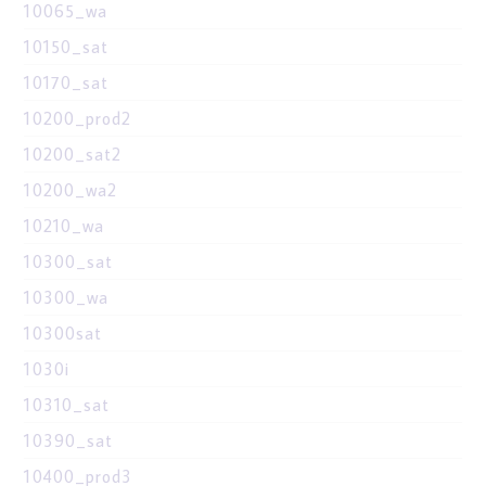
10065_wa
10150_sat
10170_sat
10200_prod2
10200_sat2
10200_wa2
10210_wa
10300_sat
10300_wa
10300sat
1030i
10310_sat
10390_sat
10400_prod3