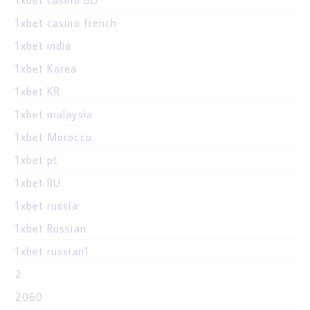
1xbet casino BD
1xbet casino french
1xbet india
1xbet Korea
1xbet KR
1xbet malaysia
1xbet Morocco
1xbet pt
1xbet RU
1xbet russia
1xbet Russian
1xbet russian1
2
2060