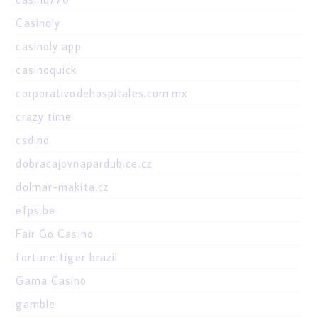
Casinoly
casinoly app
casinoquick
corporativodehospitales.com.mx
crazy time
csdino
dobracajovnapardubice.cz
dolmar-makita.cz
efps.be
Fair Go Casino
fortune tiger brazil
Gama Casino
gamble