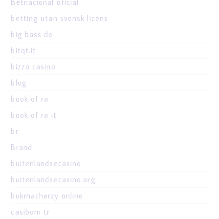
Betnacional oficial
betting utan svensk licens
big bass de
bitqt.it
bizzo casino
blog
book of ra
book of ra it
br
Brand
buitenlandsecasino
buitenlandsecasino.org
bukmacherzy online
casibom tr