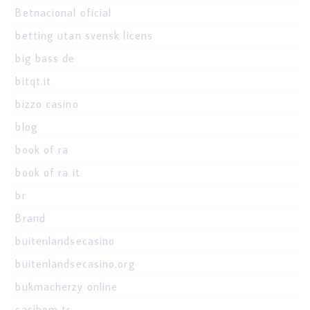
Betnacional oficial
betting utan svensk licens
big bass de
bitqt.it
bizzo casino
blog
book of ra
book of ra it
br
Brand
buitenlandsecasino
buitenlandsecasino.org
bukmacherzy online
casibom tr