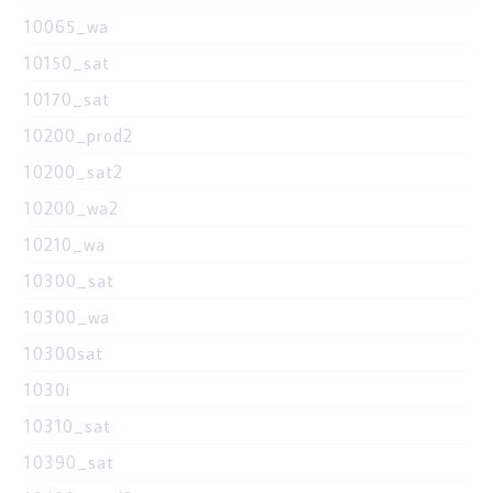
10065_wa
10150_sat
10170_sat
10200_prod2
10200_sat2
10200_wa2
10210_wa
10300_sat
10300_wa
10300sat
1030i
10310_sat
10390_sat