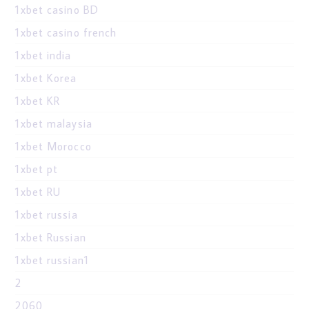
1xbet casino BD
1xbet casino french
1xbet india
1xbet Korea
1xbet KR
1xbet malaysia
1xbet Morocco
1xbet pt
1xbet RU
1xbet russia
1xbet Russian
1xbet russian1
2
2060