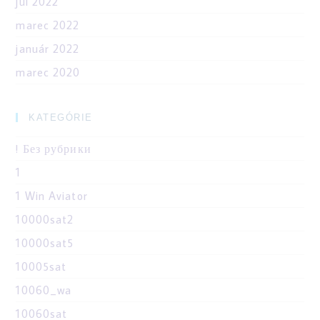
júl 2022
marec 2022
január 2022
marec 2020
KATEGÓRIE
! Без рубрики
1
1 Win Aviator
10000sat2
10000sat5
10005sat
10060_wa
10060sat