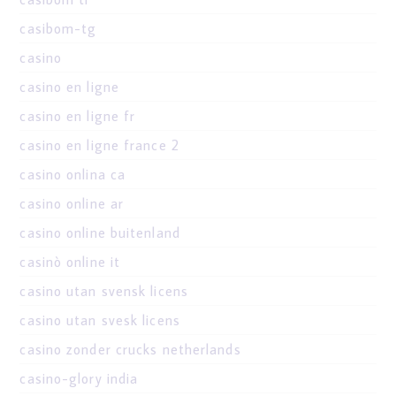
casibom-tg
casino
casino en ligne
casino en ligne fr
casino en ligne france 2
casino onlina ca
casino online ar
casino online buitenland
casinò online it
casino utan svensk licens
casino utan svesk licens
casino zonder crucks netherlands
casino-glory india