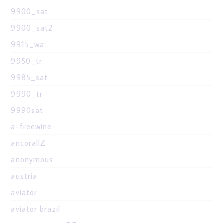
9900_sat
9900_sat2
9915_wa
9950_tr
9985_sat
9990_tr
9990sat
a-freewine
ancorallZ
anonymous
austria
aviator
aviator brazil