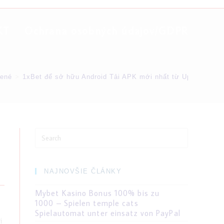
KT
Ochrana osobných údajov/GDPR
dené
>
1xBet để sở hữu Android Tải APK mới nhất từ ​​Uptodown
Search
for:
NAJNOVŠIE ČLÁNKY
Mybet Kasino Bonus 100% bis zu
1000 – Spielen temple cats
Spielautomat unter einsatz von PayPal
ị