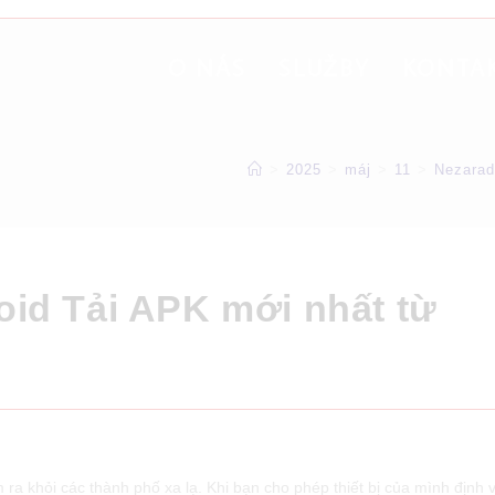
O NÁS
SLUŽBY
KONTA
>
2025
>
máj
>
11
>
Nezara
d Tải APK mới nhất từ ​​
ra khỏi các thành phố xa lạ. Khi bạn cho phép thiết bị của mình định v