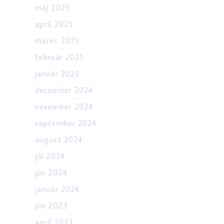
máj 2025
apríl 2025
marec 2025
február 2025
január 2025
december 2024
november 2024
september 2024
august 2024
júl 2024
jún 2024
január 2024
jún 2023
apríl 2023