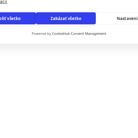
ácií
oliť všetko
Zakázať všetko
Nastaven
Powered by
CookieHub Consent Management