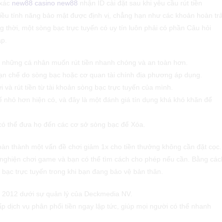
 xác
new88 casino new88
nhận ID cài đặt sau khi yêu cầu rút tiền
hiều tính năng bảo mật được định vị, chẳng hạn như các khoản hoàn tr
g thời, một sòng bạc trực tuyến có uy tín luôn phải có phần Câu hỏi
ặp.
ho những cá nhân muốn rút tiền nhanh chóng và an toàn hơn.
ạn chế do sòng bạc hoặc cơ quan tài chính địa phương áp dụng.
 và rút tiền từ tài khoản sòng bạc trực tuyến của mình.
hế nhỏ hơn hiện có, và đây là một đánh giá tín dụng khá khó khăn để
 có thể đưa họ đến các cơ sở sòng bạc để Xóa.
àn thành một vấn đề chơi giảm 1x cho tiền thưởng không cần đặt cọc.
g nghiện chơi game và bạn có thể tìm cách cho phép nếu cần. Bằng các
 bạc trực tuyến trong khi bạn đang bảo vệ bản thân.
m 2012 dưới sự quản lý của Deckmedia NV.
 cấp dịch vụ phân phối tiền ngay lập tức, giúp mọi người có thể nhanh