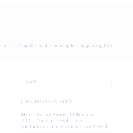
KT
Ochrana osobných údajov/GDPR
dené
>
Hướng dẫn thanh toán sòng bạc địa phương ECheck để sở 
Search
for:
NAJNOVŠIE ČLÁNKY
Mybet Kasino Bonus 100% bis zu
1000 – Spielen temple cats
Spielautomat unter einsatz von PayPal