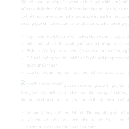
Một số doanh nghiệp cờ bạc có xu hướng tìm kiếm một số
eCheck nhiệt tình. Các tổ chức ngân hàng tại Hoa Kỳ có n
có thể theo dõi và công nghệ bảo mật điều tra hiện tại. Đồn
thường gặp chi tiết có câu trả lời cho các câu hỏi thường g
Tuy nhiên, PartyCasino vẫn là lựa chọn đáng tin cậy c
Việc phân phối ECheck cũng dễ bị ảnh hưởng bởi các h
ECheck là một phương tiện tiện lợi và an toàn để bạn gửi
Điều đó không sao đối với hầu hết các giải pháp thay t
được chấp thuận.
Đầu tiên, doanh nghiệp thực hiện một đợt lái xe và bạn
Bạn sẽ được cung cấp 3 ngày để ho
Đồng thời, hãy biết các dấu hiệu và triệu chứng của chứn
đào tạo về chơi có trách nhiệm, bạn có thể tận hưởng sòng
Về mặt lý thuyết, Miami Pub bắt đầu hoạt động vào nă
Nổi tiếng với thời gian chuyển tiền tức thời, Skrill cung
chóng truy cập vào thu nhập của mình.