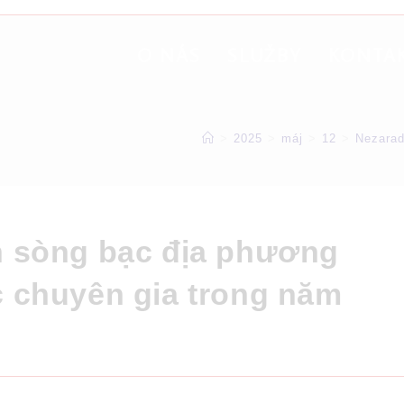
O NÁS
SLUŽBY
KONTA
>
2025
>
máj
>
12
>
Nezara
 sòng bạc địa phương
 chuyên gia trong năm