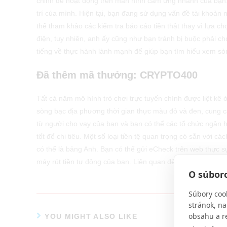
chỉnh để hoạt động trên màn hình cảm ứng nhanh của bạn. B
trí của mình. Hiện tại, bạn đang sử dụng vấn đề tài khoản
thể tham khảo các kiểm tra báo cáo tiền thật thay vì lựa c
điện, tuy nhiên, anh ấy cũng như bạn tránh bị buộc phải ch
tiếng về thực hành lành mạnh để giúp bạn tìm hiểu xem sò
Đã thêm mã thưởng: CRYPTO400
Tất cả năm mô hình trò chơi trực tuyến chính được liệt kê ở
sòng bạc địa phương thời gian thực màu đỏ và đen, cung c
từ người cho vay của bạn và bạn có thể các tổ chức ngân hàn
tốt để chi tiêu. Một số loại tiền tệ quan trọng có sẵn với c
có thể là bảng Anh. Bạn có thể gửi eCheck trên web thực s
máy rút tiền tự động của bạn. Liên quan đến giới hạn phần
O súboro
Súbory coo
stránok, na
obsahu a r
YOU MIGHT ALSO LIKE