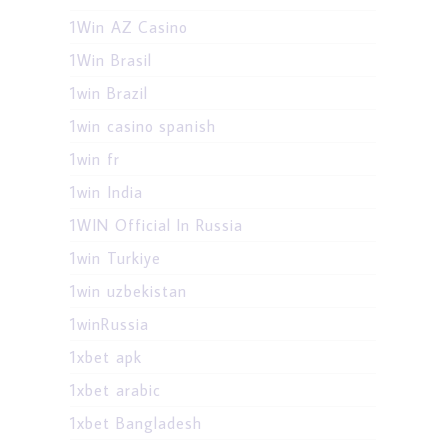
1Win AZ Casino
1Win Brasil
1win Brazil
1win casino spanish
1win fr
1win India
1WIN Official In Russia
1win Turkiye
1win uzbekistan
1winRussia
1xbet apk
1xbet arabic
1xbet Bangladesh