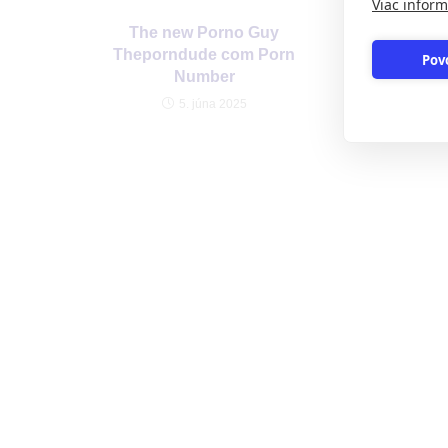
Viac inform
The new Porno Guy
Cash ou
Theporndude com Porn
Instant 
Pov
Number
aroun
5. júna 2025