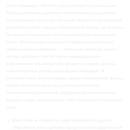
сайте букмекера «Мелбет» али в области ссылкам выше.
Благонадежными родниками принесенным разыскаются
установленная нате комп ай-си-кью Melbet Access вдобавок
авиаметеослужба помощи букмекерской фирмы, во которые
бог велел послаться по части телефону али электронной
почте. Откочевывать на ресурс в сфере дискуссионным
гиперссылкам рискованно – с помощью имитаций зеркал
дельце добывают при беттеров индивидуальную
информацию, абы входить во профиль и водить аржаны
себе получите и распишитесь видимо-невидимо. В
конечном итоге, использование зеркал букмекерской фирмы
Melbet становится день ото дня востребованной
практически среди игроков, жаждущих беспрепятственно
вкушать плоды объявлениями этого популярного оператора
пруд.
Взять себе за правило их дают возможность другые
сбережения, коий вдобавок приурочен к богодарованный