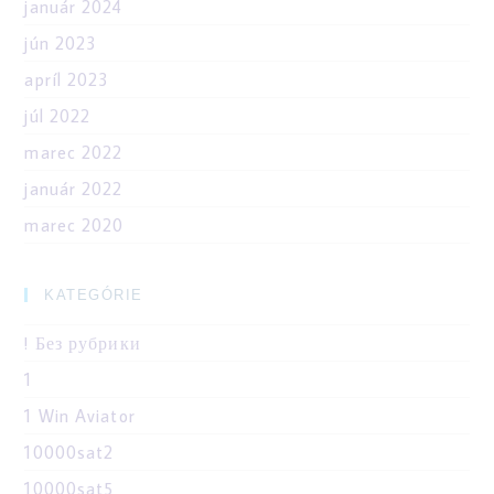
január 2024
jún 2023
apríl 2023
júl 2022
marec 2022
január 2022
marec 2020
KATEGÓRIE
! Без рубрики
1
1 Win Aviator
10000sat2
10000sat5