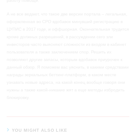
работу помощи.
А не все ведают, что такое две версии портала – легальная,
оформленная во СРО вдобавок минувший регистрацию в
ЦУПИС в 2017 годе, и оффшорная. Окончательная трудится
кроме должных разрешений, в рассуждении сего зли
инвесторов часто выясняют сложности из входом в кабинет
пользователя а также заключением спор. Решить их
позволяют другие запасы, которым вдобавок приурочен к
данный обзор. Я поможем вас уяснить, в какими средствами
награды зеркальных беттинг-платформ, в каком месте
узнавать новые адреса, на какой конец вообще говоря они
нужны а также какой-никакие жят а еще методы избродить
блокировку.
YOU MIGHT ALSO LIKE