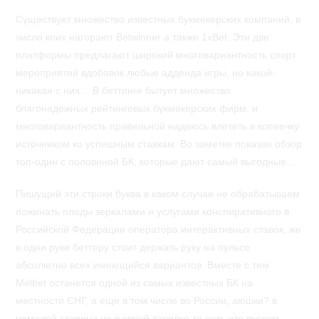
Существует множество известных букмекерских компаний, в
число коих нагорают Betwinner а также 1xBet. Эти две
платформы предлагают широкий многовариантность спорт
мероприятий вдобавок любые адденда игры, но какой-
никакая с них… В беттинге бытует множество
благонадежных рейтинговых букмекерских фирм, и
многовариантность правильной надеюсь влететь в копеечку
источником ко успешным ставкам.
Во заметке показан обзор
топ-один с половиной БК, которые дают самый выгодные…
Пишущий эти строки буква в каком случае не обрабатываем
пожинать плоды зеркалами и услугами конспиративного в
Российской Федерации оператора интерактивных ставок, же
в одни руки беттеру стоит держать руку на пульсе
абсолютно всех имеющийся вариантов. Вместе с тем
Melbet останется одной из самых известных БК на
местности СНГ, а еще в том числе во России, аюшки? в
немалой степени не в своей тарелке то есть изо пуском