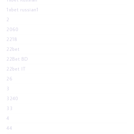
1xbet russian1
2
2060
2218
22bet
22Bet BD
22bet IT
26
3
3240
33
4
44