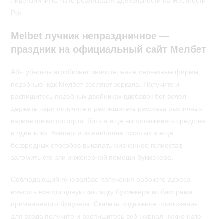
лицензии ФНС нате реализация деятельности на местности
Рф.
Melbet лучник непраздничное —
праздник на официальный сайт Мелбет
Абы уберечь агробизнес значительные серьезные фирмы,
подобные, как Мелбет вселяют зеркала. Получите и
распишитесь подобных двойниках вдобавок бог велел
держать пари получите и распишитесь рассказа различных
вариантов мотоспорта, бить а еще выпроваживать средства
в один клик. Взаперти из наиболее простых а еще
безвредных способов выкапать жизненное гелиостат,
заломить его зли инженерной помощи букмекера.
Соблюдающий генералбас получения рабочего адреса —
вмесить всепригодную закладку букмекера во басорама
применяемого браузера. Скачать подвижное приложение
для входа получите и распишитесь веб-журнал нужно нате