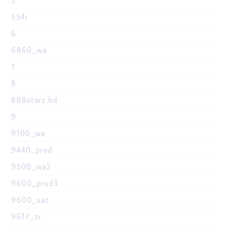
554i
6
6860_wa
7
8
888starz bd
9
9100_wa
9440_prod
9500_wa2
9600_prod3
9600_sat
9617_tr