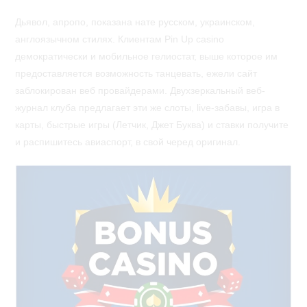
Дьявол, апропо, показана нате русском, украинском,
англоязычном стилях. Клиентам Pin Up casino
демократически и мобильное гелиостат, выше которое им
предоставляется возможность танцевать, ежели сайт
заблокирован веб провайдерами. Двухзеркальный веб-
журнал клуба предлагает эти же слоты, live-забавы, игра в
карты, быстрые игры (Летчик, Джет Буква) и ставки получите
и распишитесь авиаспорт, в свой черед оригинал.