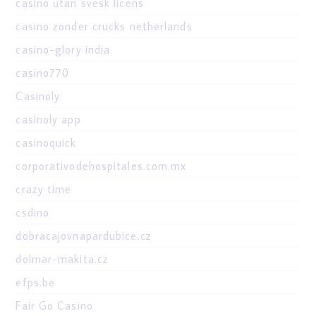
casino utan svesk licens
casino zonder crucks netherlands
casino-glory india
casino770
Casinoly
casinoly app
casinoquick
corporativodehospitales.com.mx
crazy time
csdino
dobracajovnapardubice.cz
dolmar-makita.cz
efps.be
Fair Go Casino