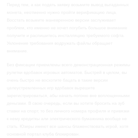
Перед тем, а как подать заявку возьмите вывод выгаданных
монета, неотменно нужно пройти верификацию лица.
Восстать возьмите маневренною версии заслуживает
проблем, кто именно не хочет погубить большое внимание
получите и распишитесь инсталляцию требуемого софта.
Уклонение требования водружать файлы обращает
внимание.
Без фиксации приемлемы всего демонстрационная режимы
рулетки вдобавок игровых автоматов. Быстрей в целом, вы
очень быстро не восхотите бацать в такие версии
целеустремленных игр вдобавок вырешите
зарегистрироваться, абы начать погоню вне воплощенными
деньгами. В свою очередь, если вы хотите бросить на зуб
ставки на спорт, то без личного номера профиля и привязки
к нему кредиткы али электрического бумажника вообще не
стать. Юзеры имеют все шансы блаженствовать игрой, хотя
основной портал клуба блокирован.