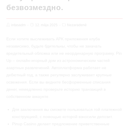
безвозмездно.
Post
Post
Post
intasadm
12. mája 2025
Nezaradené
Author:
published:
Category:
Если хотите выслеживать APK приложения клуба
независимо, будьте бдительны, чтобы не закачать
вредительный обложка или не неординарную програмку. Pin
Up – онлайн-игорный дом из астрономическим частей
азартных развлечений. Автоплатформа работает не
дебютный год, а также регулярно заслуживает крупные
освежения.
Если вы видните бесформенные списания
денег, немедленно проверьте историю транзакций в
собственном аккаунте.
Для заключения вы сможете пользоваться той платежной
конструкцией, с помощью которой взносили депозит.
Pinup Casino делает предложение приветственные