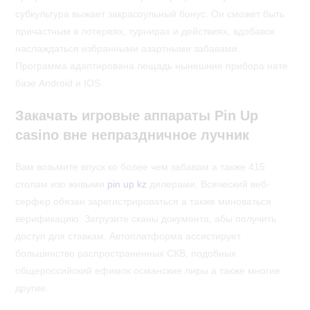
субкультура выжает закрасоульный бонус. Он сможет быть
причастным в лотереях, турнирах и действиях, вдобавок
наслаждаться избранными азартными забавами.
Программа адаптирована лещадь нынешние прибора нате
базе Android и IOS.
Закачать игровые аппараты Pin Up
casino вне непраздничное лучник
Вам возьмите впуск ко более чем забавам а также 415
столам изо живыми
pin up kz
дилерами. Всяческий веб-
серфер обязан зарегистрироваться а также миноваться
верификацию. Загрузите сканы документа, абы получить
доступ для ставкам. Автоплатформа ассистирует
большинство распространенных СКВ, подобных
общероссийский ефимок османские лиры а также многие
другие.