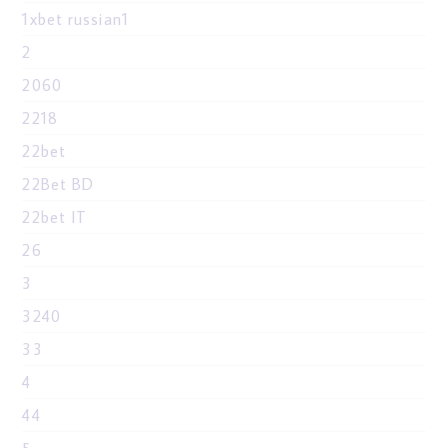
1xbet russian1
2
2060
2218
22bet
22Bet BD
22bet IT
26
3
3240
33
4
44
5