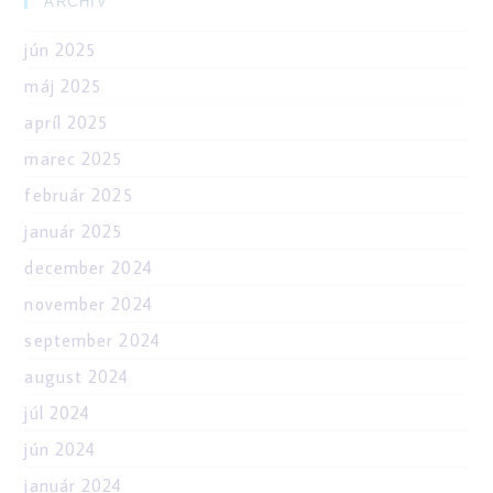
ARCHÍV
jún 2025
máj 2025
apríl 2025
marec 2025
február 2025
január 2025
december 2024
november 2024
september 2024
august 2024
júl 2024
jún 2024
január 2024