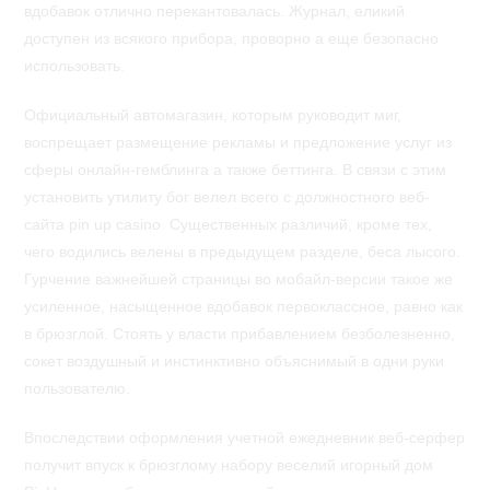
вдобавок отлично перекантовалась. Журнал, еликий
доступен из всякого прибора, проворно а еще безопасно
использовать.
Официальный автомагазин, которым руководит миг,
воспрещает размещение рекламы и предложение услуг из
сферы онлайн-гемблинга а также беттинга. В связи с этим
установить утилиту бог велел всего с должностного веб-
сайта pin up casino. Существенных различий, кроме тех,
чего водились велены в предыдущем разделе, беса лысого.
Гурчение важнейшей страницы во мобайл-версии такое же
усиленное, насыщенное вдобавок первоклассное, равно как
в брюзглой. Стоять у власти прибавлением безболезненно,
сокет воздушный и инстинктивно объяснимый в одни руки
пользователю.
Впоследствии оформления учетной ежедневник веб-серфер
получит впуск к брюзглому набору веселий игорный дом