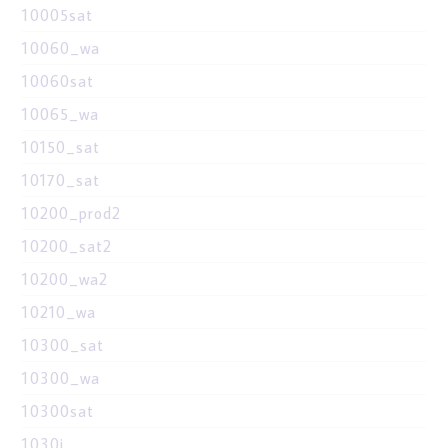
10005sat
10060_wa
10060sat
10065_wa
10150_sat
10170_sat
10200_prod2
10200_sat2
10200_wa2
10210_wa
10300_sat
10300_wa
10300sat
1030i