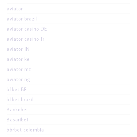
aviator
aviator brazil
aviator casino DE
aviator casino fr
aviator IN
aviator ke
aviator mz
aviator ng
b1bet BR
b1bet brazil
Bankobet
Basaribet
bbrbet colombia