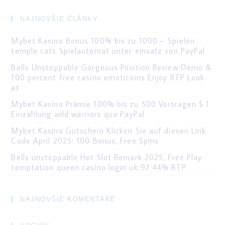
NAJNOVŠIE ČLÁNKY
Mybet Kasino Bonus 100% bis zu 1000 – Spielen
temple cats Spielautomat unter einsatz von PayPal
Bells Unstoppable Gorgeous Position Review Demo &
100 percent free casino emoticoins Enjoy RTP Look
at
Mybet Kasino Prämie 100% bis zu 500 Vortragen $ 1
Einzahlung wild warriors qua PayPal
Mybet Kasino Gutschein Klicken Sie auf diesen Link
Code April 2025: 100 Bonus, Free Spins
Bells unstoppable Hot Slot Remark 2025, Free Play
temptation queen casino login uk 97 44% RTP
NAJNOVŠIE KOMENTÁRE