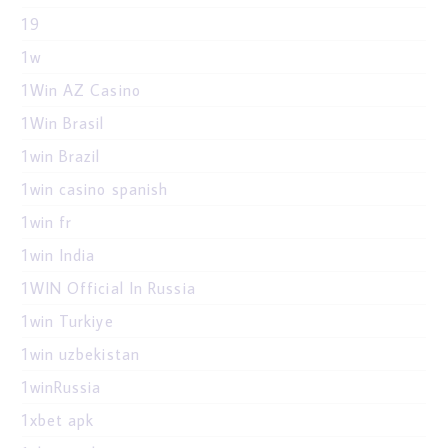
19
1w
1Win AZ Casino
1Win Brasil
1win Brazil
1win casino spanish
1win fr
1win India
1WIN Official In Russia
1win Turkiye
1win uzbekistan
1winRussia
1xbet apk