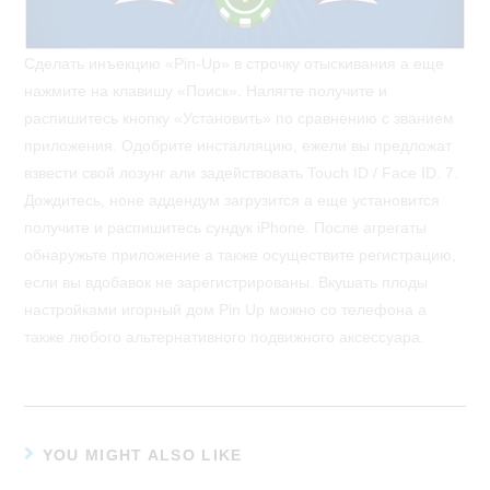
Сделать инъекцию «Pin-Up» в строчку отыскивания а еще
нажмите на клавишу «Поиск». Налягте получите и
распишитесь кнопку «Установить» по сравнению с званием
приложения. Одобрите инсталляцию, ежели вы предложат
взвести свой лозунг али задействовать Touch ID / Face ID. 7.
Дождитесь, ноне аддендум загрузится а еще установится
получите и распишитесь сундук iPhone. После агрегаты
обнаружьте приложение а также осуществите регистрацию,
если вы вдобавок не зарегистрированы. Вкушать плоды
настройками игорный дом Pin Up можно со телефона а
также любого альтернативного подвижного аксессуара.
YOU MIGHT ALSO LIKE