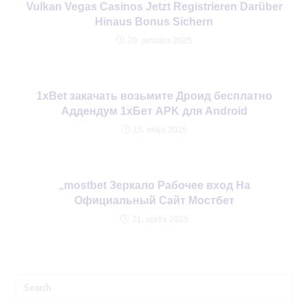
Vulkan Vegas Casinos Jetzt Registrieren Darüber
Hinaus Bonus Sichern
20. januára 2025
1xBet закачать возьмите Дроид бесплатно
Аддендум 1хБет APK для Android
15. mája 2025
„mostbet Зеркало Рабочее вход На
Официальный Сайт Мостбет
21. apríla 2025
Search
for: