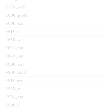
9500_wa2
9600_prod3
9600_sat
9617_tr
9650_wa
9835_sat
9870_sat
9900_sat
9900_sat2
9915_wa
9950_tr
9985_sat
9990_tr