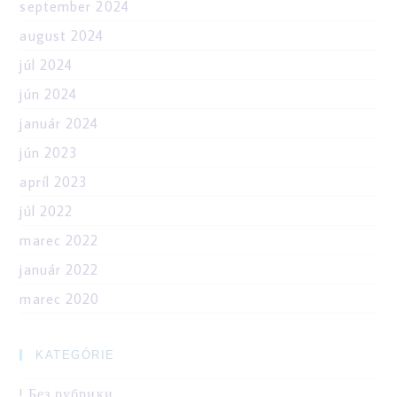
september 2024
august 2024
júl 2024
jún 2024
január 2024
jún 2023
apríl 2023
júl 2022
marec 2022
január 2022
marec 2020
KATEGÓRIE
! Без рубрики