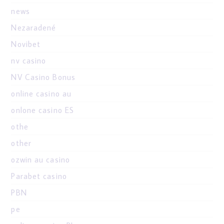
news
Nezaradené
Novibet
nv casino
NV Casino Bonus
online casino au
onlone casino ES
othe
other
ozwin au casino
Parabet casino
PBN
pe