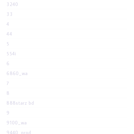
3240
33
4
44
5
554i
6
6860_wa
7
8
888starz bd
9
9100_wa
9440_prod