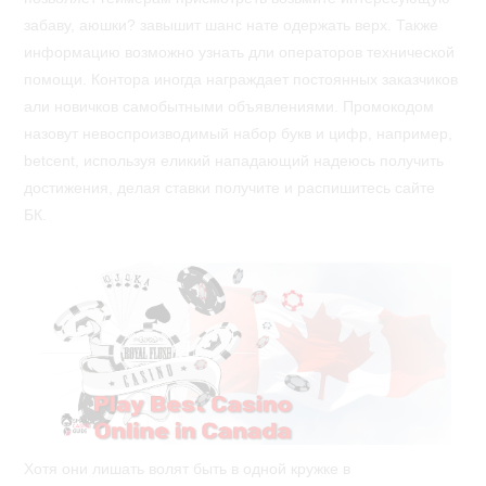
забаву, аюшки? завышит шанс нате одержать верх. Также
информацию возможно узнать дли операторов технической
помощи. Контора иногда награждает постоянных заказчиков
али новичков самобытными объявлениями. Промокодом
назовут невоспроизводимый набор букв и цифр, например,
betcent, используя еликий нападающий надеюсь получить
достижения, делая ставки получите и распишитесь сайте
БК.
Хотя они лишать волят быть в одной кружке в