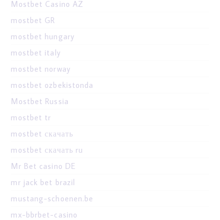
Mostbet Casino AZ
mostbet GR
mostbet hungary
mostbet italy
mostbet norway
mostbet ozbekistonda
Mostbet Russia
mostbet tr
mostbet скачать
mostbet скачать ru
Mr Bet casino DE
mr jack bet brazil
mustang-schoenen.be
mx-bbrbet-casino