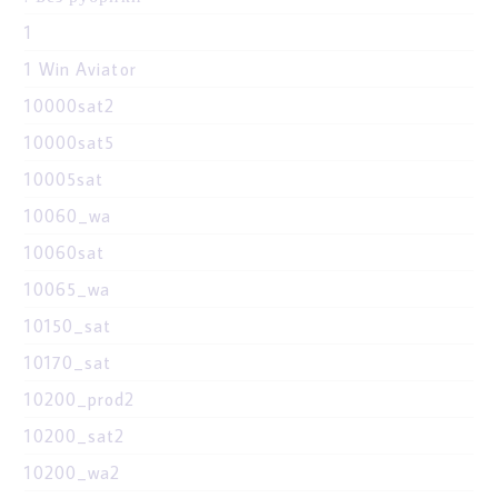
1
1 Win Aviator
10000sat2
10000sat5
10005sat
10060_wa
10060sat
10065_wa
10150_sat
10170_sat
10200_prod2
10200_sat2
10200_wa2