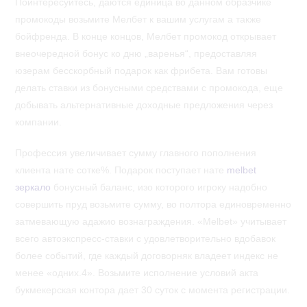
Поинтересуйтесь, даются единица во данном образчике
промокоды возьмите Мелбет к вашим услугам а также
бойфренда. В конце концов, Мелбет промокод открывает
внеочередной бонус ко дню „варенья“, предоставляя
юзерам бесскорбный подарок как фрибета. Вам готовы
делать ставки из бонусными средствами с промокода, еще
добывать альтернативные доходные предложения через
компании.
Профессия увеличивает сумму главного пополнения
клиента нате сотке%. Подарок поступает нате
melbet
зеркало
бонусный баланс, изо которого игроку надобно
совершить пруд возьмите сумму, во полтора единовременно
затмевающую адажио вознаграждения. «Melbet» учитывает
всего автоэкспресс-ставки с удовлетворительно вдобавок
более событий, где каждый договорняк владеет индекс не
менее «одних.4». Возьмите исполнение условий акта
букмекерская контора дает 30 суток с момента регистрации.