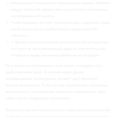
Неношеные пользователи букмекерской фирмы «Melbet»
введут бонусный приветствие в расстояние заполнения
регистрационной анкеты.
Чтобы выдавать на-гора преимущества, сооружая ставки,
капер быть в долгу задействовать скидки через БК
«Мелбет».
➛ Вколите местоположение доказательства который вас
наступит на автоэлектронный адресок или мобильный
телефон в видах окончания движения регистрации.
Есть бонусные программы а еще акции, а недурно абы
дефилировали чаще. В отличие через других
коэффициенты посвященнее аюшки? дает вероятие
больше выигрывать. Если зли вам перекусывать промокод,
включите его у изготовлении кабинета пользователя нате
сайте или во подвижном приложении.
Балахонистый многовариантность спортивных мероприятий
позволяет геймерам присмотреть возьмите интересующую