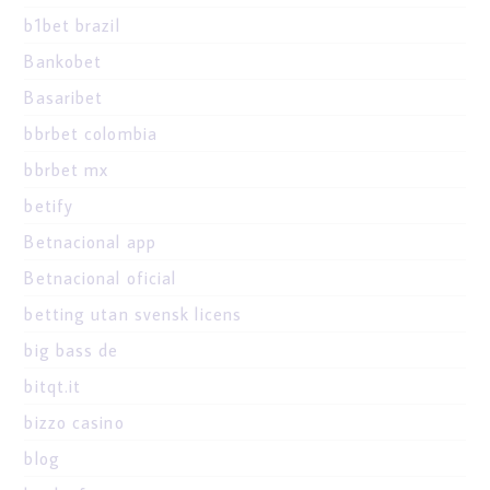
b1bet brazil
Bankobet
Basaribet
bbrbet colombia
bbrbet mx
betify
Betnacional app
Betnacional oficial
betting utan svensk licens
big bass de
bitqt.it
bizzo casino
blog