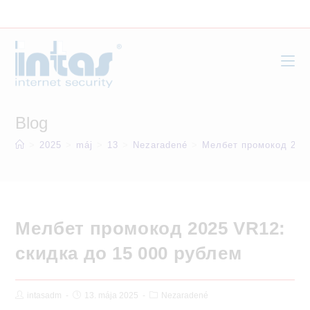
Skip
to
content
Blog
>
2025
>
máj
>
13
>
Nezaradené
>
Мелбет промокод 2025
Мелбет промокод 2025 VR12:
скидка до 15 000 рублем
Post
Post
Post
intasadm
13. mája 2025
Nezaradené
Author:
published:
Category: