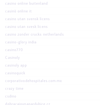
casino online buitenland
casinò online it
casino utan svensk licens
casino utan svesk licens
casino zonder crucks netherlands
casino-glory india
casino770
Casinoly
casinoly app
casinoquick
corporativodehospitales.com.mx
crazy time
csdino
dobracajovnapardubice.cz