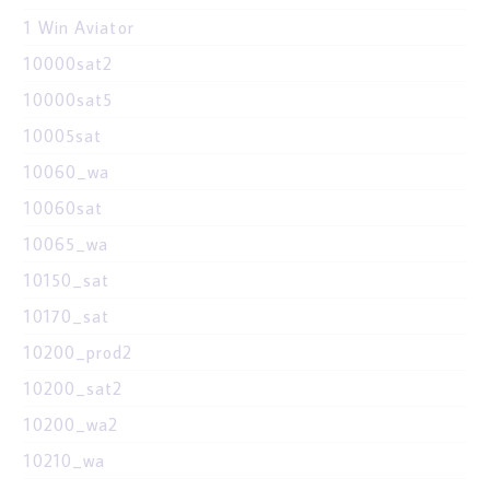
1 Win Aviator
10000sat2
10000sat5
10005sat
10060_wa
10060sat
10065_wa
10150_sat
10170_sat
10200_prod2
10200_sat2
10200_wa2
10210_wa