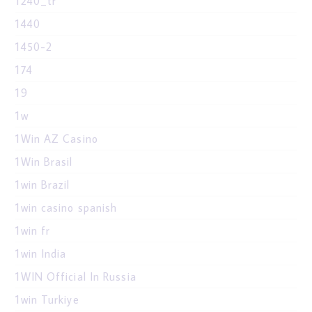
1240_tr
1440
1450-2
174
19
1w
1Win AZ Casino
1Win Brasil
1win Brazil
1win casino spanish
1win fr
1win India
1WIN Official In Russia
1win Turkiye