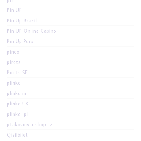
Pin UP
Pin Up Brazil
Pin UP Online Casino
Pin Up Peru
pinco
pirots
Pirots SE
plinko
plinko in
plinko UK
plinko_pl
ptakoviny-eshop.cz
Qizilbilet