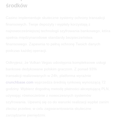
środków
Casino implementuje skuteczne systemy ochrony transakcji
finansowych. Twoje depozyty i wypłaty korzystają z
najnowocześniejszej technologii szyfrowania bankowego, która
spełnia międzynarodowe standardy bezpieczeństwa
finansowego. Zapewnia to pełną ochronę Twoich danych
podczas każdej operacji.
Odkryjesz, że Vulkan Vegas udostępnia kompleksowe usługi
bankowe dedykowane polskim graczom. Z ponad 93%
transakcji realizowanych w 24h, platforma wyraźnie
crunchbase.com
wyprzedza średnią rynkową wynoszącą 72
godziny. Wybierz dogodną metodę płatności akceptującą PLN,
używając równocześnie z nowoczesnych systemów
szyfrowania. Upewnij się co do warunki realizacji wypłat zanim
zlecisz przelew, w celu zagwarantowania skuteczne
zarządzanie pieniędzmi.