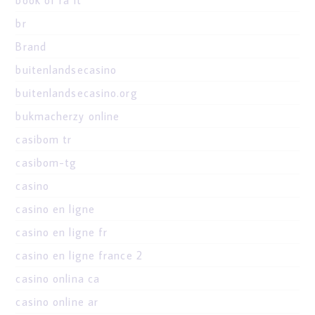
br
Brand
buitenlandsecasino
buitenlandsecasino.org
bukmacherzy online
casibom tr
casibom-tg
casino
casino en ligne
casino en ligne fr
casino en ligne france 2
casino onlina ca
casino online ar