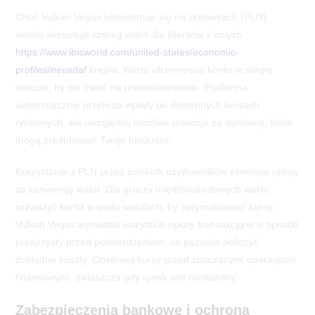
Choć Vulkan Vegas koncentruje się na złotówkach (PLN),
serwis akceptuje szereg walut dla klientów z innych
https://www.ibisworld.com/united-states/economic-
profiles/nevada/
krajów. Warto utrzymywać konto w swojej
walucie, by nie tracić na przewalutowaniu. Platforma
automatycznie przelicza wpłaty po dostępnych kursach
rynkowych, ale uwzględnij możliwe prowizje za wymianę, które
mogą zredukować Twoje fundusze.
Korzystanie z PLN przez polskich użytkowników eliminuje opłaty
za konwersję walut. Dla graczy międzynarodowych warto
rozważyć konta w wielu walutach, by optymalizować kursy.
Vulkan Vegas wyświetla wszystkie opłaty transakcyjne w sposób
przejrzysty przed potwierdzeniem, co pozwala obliczyć
dokładne koszty. Obserwuj kursy przed znaczącymi operacjami
finansowymi, zwłaszcza gdy rynek jest niestabilny.
Zabezpieczenia bankowe i ochrona