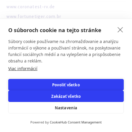
www.coronatest-rv.de
www.fortunetiger.com.br
www.hitachi-medical-systems.co.uk
O súboroch cookie na tejto stránke
www.imi.pt
Súbory cookie používame na zhromažďovanie a analýzu
www.mobilityhealth.be
informácií o výkone a používaní stránok, na poskytovanie
funkcií sociálnych médií a na vylepšenie a prispôsobenie
www.rhproperties.es
obsahu a reklám.
www.sanitashospital.co.tz
Viac informácií
www.sepabelgium.be
www.serenium-funeraire.fr
Povoliť všetko
www.sigarenfabrieken.nl
Zakázať všetko
www.sloane-street.co.uk
Nastavenia
www.spaldingspecialschools.co.uk
Powered by
CookieHub Consent Management
www.thestones.co.uk