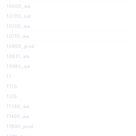
10600_wa
10700_sat
10700_wa
10710_wa
10800_prod
10831_wa
10985_wa
11
1113i
1126
11380_wa
11400_wa
11800_prod