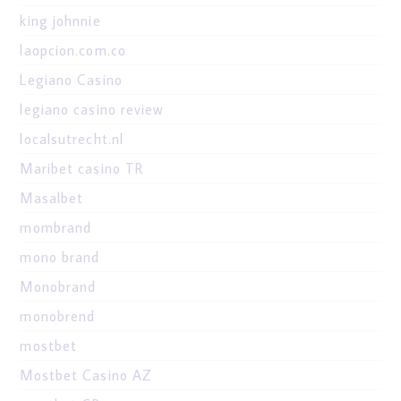
king johnnie
laopcion.com.co
Legiano Casino
legiano casino review
localsutrecht.nl
Maribet casino TR
Masalbet
mombrand
mono brand
Monobrand
monobrend
mostbet
Mostbet Casino AZ