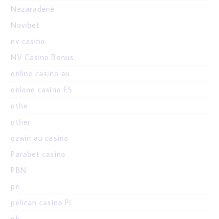
Nezaradené
Novibet
nv casino
NV Casino Bonus
online casino au
onlone casino ES
othe
other
ozwin au casino
Parabet casino
PBN
pe
pelican casino PL
ph