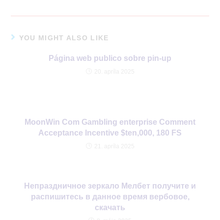
YOU MIGHT ALSO LIKE
Página web publico sobre pin-up
20. apríla 2025
MoonWin Com Gambling enterprise Comment
Acceptance Incentive $ten,000, 180 FS
21. apríla 2025
Непраздничное зеркало Мелбет получите и
распишитесь в данное время вербовое,
скачать