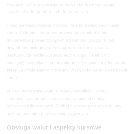
trwającymi 24h, a operacje bankowe i kartowe wymagają
zwykle od jednego do trzech dni roboczych.
Przed pierwszą wypłatą środków musisz przejść weryfikację
konta. Ta konieczna procedura wymaga dostarczenia
dokumentów potwierdzających tożsamość (paszportu lub
dowodu osobistego), weryfikacji adresu zamieszkania
(rachunku za media wystawionego w ciągu ostatnich 3
miesięcy) i weryfikacji metody płatności (zdjęcia karty lub zrzutu
ekranu portfela elektronicznego). Wyślij dokumenty przez kokpit
konta.
Vulkan Vegas egzekwuje te zasady weryfikacji, w celu
zachowania zgodności z polskimi przepisami i unikać
malwersacji finansowych. Zadbaj o wczesną weryfikację, aby
uniknąć opóźnień przy wypłacie wygranych.
Obsługa walut i aspekty kursowe