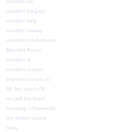
mostbet GR
mostbet hungary
mostbet italy
mostbet norway
mostbet ozbekistonda
Mostbet Russia
mostbet tr
mostbet скачать
mostbet скачать ru
Mr Bet casino DE
mr jack bet brazil
mustang-schoenen.be
mx-bbrbet-casino
news