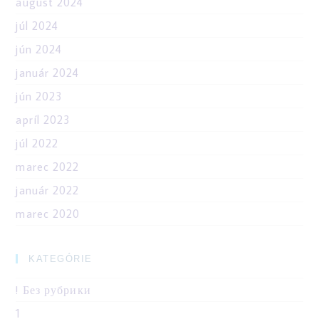
august 2024
júl 2024
jún 2024
január 2024
jún 2023
apríl 2023
júl 2022
marec 2022
január 2022
marec 2020
KATEGÓRIE
! Без рубрики
1