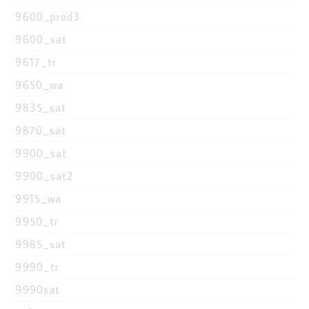
9600_prod3
9600_sat
9617_tr
9650_wa
9835_sat
9870_sat
9900_sat
9900_sat2
9915_wa
9950_tr
9985_sat
9990_tr
9990sat