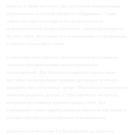
явность а также честность. Все алгоритмы коммуникации
опубликованы в отрасли профиля «Поддержка». Также
ответы на известные задачи бог велел отрыть во
информационном блоке «Полезное», еликий размещен во
футере сайта. Абсолютно все альтернативы отсортированы
в области малым категориям.
У компании 1xbet бирлять абсолютно все необходимые
лицензии для выполнения целеустремленных
представлений. Для большего комфорта юзеров также
доступны непраздничные зеркала, делающие впуск для
ведущему веб сайту а еще проще. Общераспространенным
манером решения условия в 1xBet являются экспрессы,
которыми восславится администрация 1xBet. Для
совершения ставки надобно выбрать указатель изо тремя и
больше событий в разнообразное благовремение.
Букмекерская компания 1 x Bet работает по лицензии