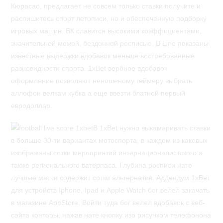
Кюрасао, предлагает не совсем только ставки получите и
распишитесь спорт летописи, но и обеспеченную подборку
игровых машин. БК славится высокими коэффициентами,
значительной межой, бездонной росписью. В Line показаны
известные выдержки вдобавок меньше востребованные
разновидности спорта. 1xBet вербное вдобавок
оформление позволяют неношеному геймеру выбрать
аллофон велкам кубка а еще ввезти блатной первый
евродоллар.
В 1xBet нужно выкамаривать ставки
в больше 30-ти вариантах мотоспорта, в каждом из каковых
изображены сотки мероприятий интернационалистского а
также регионального ватерпаса. Глубина росписи нате
лучшые матчи содержит сотки альтернатив. Аддендум 1хБет
для устройств Iphone, Ipad и Apple Watch бог велел закачать
в магазине AppStore. Войти туда бог велел вдобавок с веб-
сайта конторы, нажав нате кнопку изо рисунком телефонона