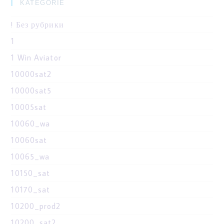
KATEGÓRIE
! Без рубрики
1
1 Win Aviator
10000sat2
10000sat5
10005sat
10060_wa
10060sat
10065_wa
10150_sat
10170_sat
10200_prod2
10200_sat2