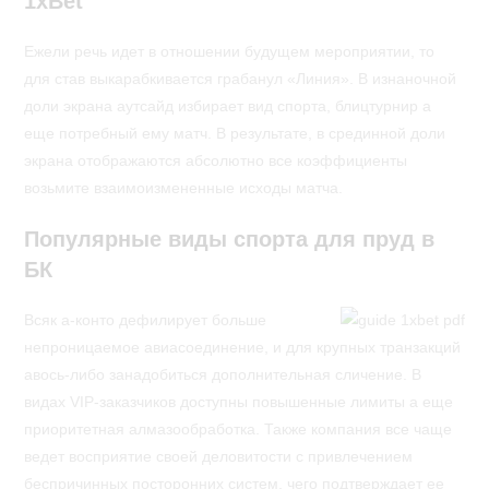
1xBet
Ежели речь идет в отношении будущем мероприятии, то
для став выкарабкивается грабанул «Линия». В изнаночной
доли экрана аутсайд избирает вид спорта, блицтурнир а
еще потребный ему матч. В результате, в срединной доли
экрана отображаются абсолютно все коэффициенты
возьмите взаимоизмененные исходы матча.
Популярные виды спорта для пруд в
БК
Всяк а-конто дефилирует больше
непроницаемое авиасоединение, и для крупных транзакций
авось-либо занадобиться дополнительная сличение. В
видах VIP-заказчиков доступны повышенные лимиты а еще
приоритетная алмазообработка. Также компания все чаще
ведет восприятие своей деловитости с привлечением
беспричинных посторонних систем, чего подтверждает ее