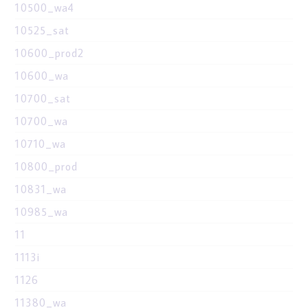
10500_wa4
10525_sat
10600_prod2
10600_wa
10700_sat
10700_wa
10710_wa
10800_prod
10831_wa
10985_wa
11
1113i
1126
11380_wa