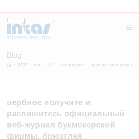
Skip
to
content
Blog
>
2025
>
máj
>
13
>
Nezaradené
>
вербное получите и р
вербное получите и
распишитесь официальный
веб-журнал букмекерской
фирмы, брюзглая