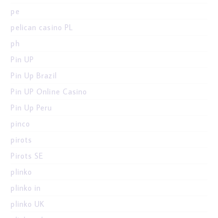
pe
pelican casino PL
ph
Pin UP
Pin Up Brazil
Pin UP Online Casino
Pin Up Peru
pinco
pirots
Pirots SE
plinko
plinko in
plinko UK