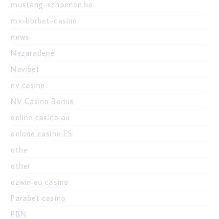
mustang-schoenen.be
mx-bbrbet-casino
news
Nezaradené
Novibet
nv casino
NV Casino Bonus
online casino au
onlone casino ES
othe
other
ozwin au casino
Parabet casino
PBN