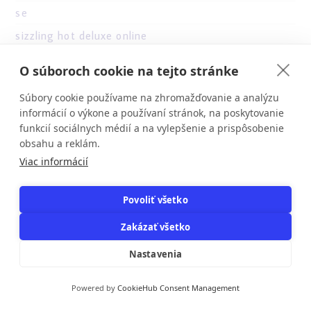
se
sizzling hot deluxe online
skovoroda.in.ua
O súboroch cookie na tejto stránke
slot
Súbory cookie používame na zhromažďovanie a analýzu
Slots
informácií o výkone a používaní stránok, na poskytovanie
Slots`
funkcií sociálnych médií a na vylepšenie a prispôsobenie
obsahu a reklám.
slottica
Viac informácií
stoms.com.ua (2)
stories
Povoliť všetko
sugar rush
Zakázať všetko
sweet bonanza
Nastavenia
sweet bonanza TR
teacherrangerteacher
Powered by
CookieHub Consent Management
tierradecaballos.cl