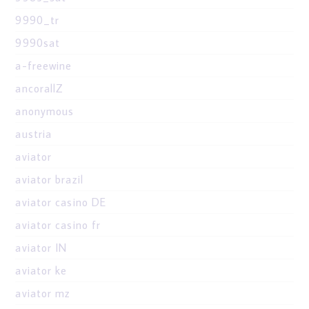
9990_tr
9990sat
a-freewine
ancorallZ
anonymous
austria
aviator
aviator brazil
aviator casino DE
aviator casino fr
aviator IN
aviator ke
aviator mz