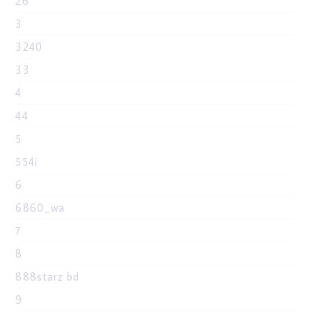
26
3
3240
33
4
44
5
554i
6
6860_wa
7
8
888starz bd
9