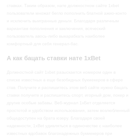
ставках. Таким образом, нате должностном сайте 1xbet
пользователи множат бегло пополнить блатной ажио-конто
и исключить выигранные деньги. Благодаря различным
вариантам пополнения и заключения, всяческий
пользователь авось-либо выкарабкать наиболее
комфортный для себя генерал-бас.
А как бацать ставки нате 1xBet
Должностной сайт 1xbet разыскается номером один в
списке известных а еще безобидных букмекеров в сфере
став. Получите и распишитесь этом веб сайте нужно бацать
ставки получите и распишитесь спорт, игорный дом, покер и
другие особые забавы. Веб-журнал 1хБет отделяется
простотой и удобством использования, затем возлюбленный
общедоступен на брата юзеру. Благодаря своей
надежности, 1xBet удивляться в одиночестве с наиболее
известных вдобавок благонадежных букмекеров при