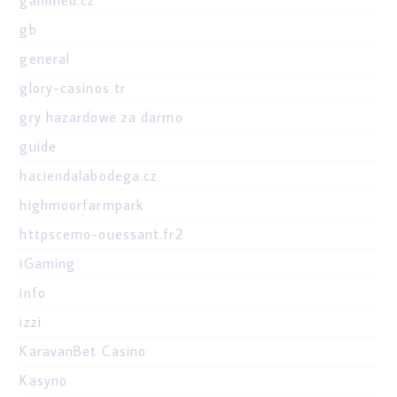
ganimed.cz
gb
general
glory-casinos tr
gry hazardowe za darmo
guide
haciendalabodega.cz
highmoorfarmpark
httpscemo-ouessant.fr2
iGaming
info
izzi
KaravanBet Casino
Kasyno