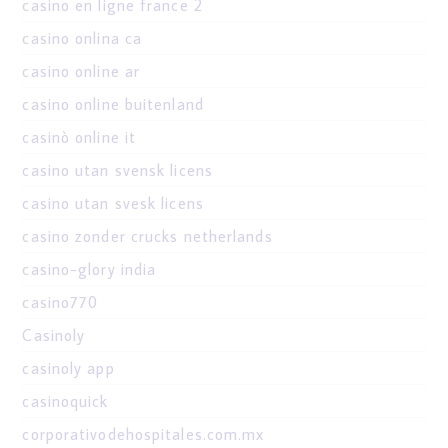
casino en ligne france 2
casino onlina ca
casino online ar
casino online buitenland
casinò online it
casino utan svensk licens
casino utan svesk licens
casino zonder crucks netherlands
casino-glory india
casino770
Casinoly
casinoly app
casinoquick
corporativodehospitales.com.mx