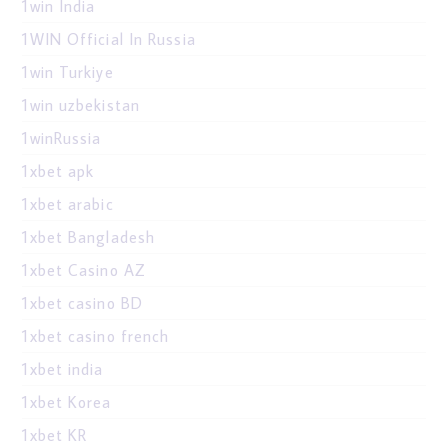
1win India
1WIN Official In Russia
1win Turkiye
1win uzbekistan
1winRussia
1xbet apk
1xbet arabic
1xbet Bangladesh
1xbet Casino AZ
1xbet casino BD
1xbet casino french
1xbet india
1xbet Korea
1xbet KR