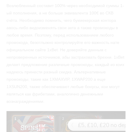
Возлюбленный составит 100% через необходимой суммы 1-
ый пополнения, а не больше эквивалента 100€ во СКВ
счёта. Необходимо помнить, чего букмекерская контора
авось-либо видоизменять свои акта а также промокоды в
любое время. Поэтому, перед использованием любого
промокода, безотлыжно контролируйте его важность нате
официальном сайте 1xBet. Не доверяйте данным с
непроверенных источников, абы застраховать брехни. 1xBet
делает предложение различные промокоды, каждый из коих
надеюсь принести разный скидка. Альтернативные
промокоды, такие как 1XMAXVIP, 1XWAP200 а еще
1XSUN200, также обеспечивают любые бонусы, кои могут
являться как фрибетами, аналогично денежными
вознаграждениями.