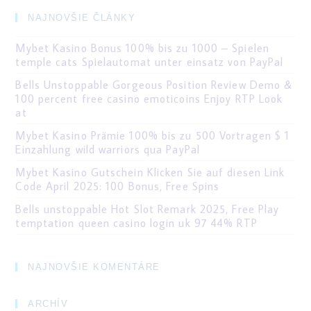
NAJNOVŠIE ČLÁNKY
Mybet Kasino Bonus 100% bis zu 1000 – Spielen
temple cats Spielautomat unter einsatz von PayPal
Bells Unstoppable Gorgeous Position Review Demo &
100 percent free casino emoticoins Enjoy RTP Look
at
Mybet Kasino Prämie 100% bis zu 500 Vortragen $ 1
Einzahlung wild warriors qua PayPal
Mybet Kasino Gutschein Klicken Sie auf diesen Link
Code April 2025: 100 Bonus, Free Spins
Bells unstoppable Hot Slot Remark 2025, Free Play
temptation queen casino login uk 97 44% RTP
NAJNOVŠIE KOMENTÁRE
ARCHÍV