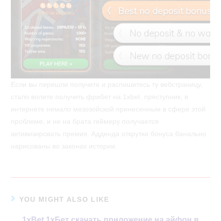
Если вы перешли получите и распишитесь ту вебстраницу,
стало волите получить фрибет на 1xbet. преступник, в
интернете немало мезозойской принесенным в сфере этой
проблеме, и не на брата геймеру получается
активизировать премия. Адденда открутки бонуса банально
нарисованы во законах истории.
YOU MIGHT ALSO LIKE
1xBet 1хБет скачать приложение на айфон в