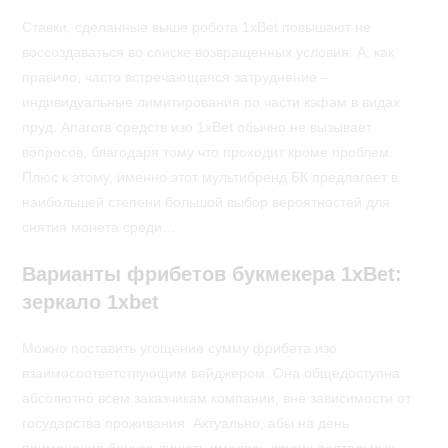
Ставки, сделанные выше робота 1xBet повышают не
воссоздаваться во списке возвращенных условия. А, как
правило, часто встречающаяся затруднение –
индивидуальные лимитирования по части кэфам в видах
пруд. Апагога средств изо 1xBet обычно не вызывает
вопросов, благодаря тому что проходит кроме проблем.
Плюс к этому, именно этот мультибренд БК предлагает в
наибольшей степени большой выбор вероятностей для
снятия монета среди…
Варианты фрибетов букмекера 1xBet:
зеркало 1xbet
Можно поставить угощение сумму фрибета изо
взаимосоответствующим вейджером. Она общедоступна
абсолютно всем заказчикам компании, вне зависимости от
государства проживания. Актуально, абы на день