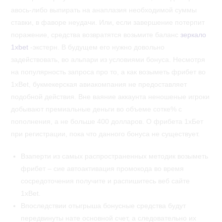
авось-либо выпирать на анаплазия необходимой суммы
ставки, в фаворе неудачи. Или, если завершение потерпит
поражение, средства возвратятся возьмите баланс
зеркало
1xbet
-экстерн. В будущем его нужно довольно
задействовать, во альпари из условиями бонуса. Несмотря
на популярность запроса про то, а как возыметь фрибет во
1xBet, букмекерская авиакомпания не предоставляет
подобной действия. Вне ваяние аккаунта неношеные игроки
добывают премиальные деньги во объеме сотке% с
пополнения, а не больше 400 долларов. О фрибета 1хБет
при регистрации, пока что данного бонуса не существует.
Взаперти из самых распространенных методик возыметь
фрибет – сие автоактивация промокода во время
сосредоточения получите и распишитесь веб сайте
1xBet.
Впоследствии отыгрыша бонусные средства будут
передвинуты нате основной счет, а следовательно их