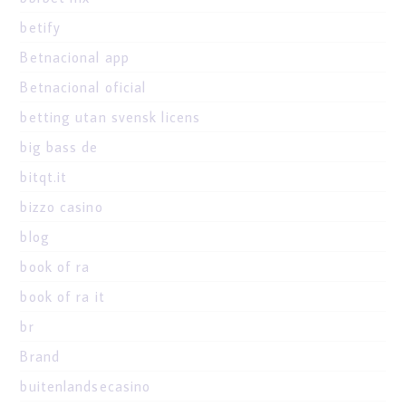
betify
Betnacional app
Betnacional oficial
betting utan svensk licens
big bass de
bitqt.it
bizzo casino
blog
book of ra
book of ra it
br
Brand
buitenlandsecasino