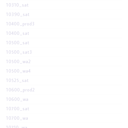
10310_sat
10390_sat
10400_prod3
10400_sat
10500_sat
10500_sat3
10500_wa2
10500_wa4
10525_sat
10600_prod2
10600_wa
10700_sat
10700_wa
10710_wa