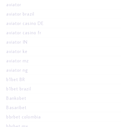
aviator
aviator brazil
aviator casino DE
aviator casino fr
aviator IN
aviator ke
aviator mz
aviator ng
b1bet BR
b1bet brazil
Bankobet
Basaribet
bbrbet colombia
bbrbet mx