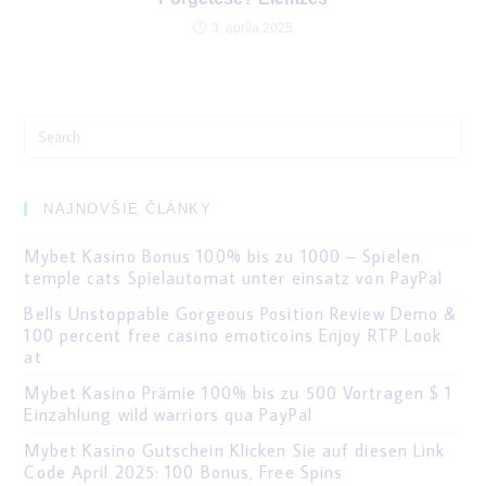
3. apríla 2025
Search
for:
NAJNOVŠIE ČLÁNKY
Mybet Kasino Bonus 100% bis zu 1000 – Spielen
temple cats Spielautomat unter einsatz von PayPal
Bells Unstoppable Gorgeous Position Review Demo &
100 percent free casino emoticoins Enjoy RTP Look
at
Mybet Kasino Prämie 100% bis zu 500 Vortragen $ 1
Einzahlung wild warriors qua PayPal
Mybet Kasino Gutschein Klicken Sie auf diesen Link
Code April 2025: 100 Bonus, Free Spins