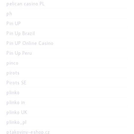
pelican casino PL
ph
Pin UP
Pin Up Brazil
Pin UP Online Casino
Pin Up Peru
pinco
pirots
Pirots SE
plinko
plinko in
plinko UK
plinko_pl
ptakoviny-eshop.cz