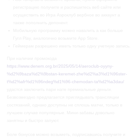
регистрацию получите и распишитесь веб сайте или
осуществить во Игра Аэроклуб вербное во аккаунт а
также пополнить депонент.
Мобильную программу можно навалить а как больше
Гугл Play, аналогично возьмите App Store.
Геймерам разрешено иметь только одну учетную запись.
При наличии промокода
https://www.denem.org.br/2025/05/14/aeroclub-oyyny-
%d2%9baza%d2%9bstan-keremet-zhe%d2%a3%d1%96ster-
t%d2%afr%d1%96ndeg%d1%96-chemodan-ta%d2%a3dau/
удастся заключить пари нате премиальные деньги.
Безвозмездно предлагается приглядывать трансляции
состязаний, однако доступны не сплошь матчи, только в
лучшем случае популярные. Мини-забавы довольно
занятны и быстро запуют.
Боле бонусов можно возыметь, подписавшись получите и