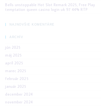
Bells unstoppable Hot Slot Remark 2025, Free Play
temptation queen casino login uk 97 44% RTP
NAJNOVŠIE KOMENTÁRE
ARCHÍV
jún 2025
máj 2025
apríl 2025
marec 2025
február 2025
január 2025
december 2024
november 2024