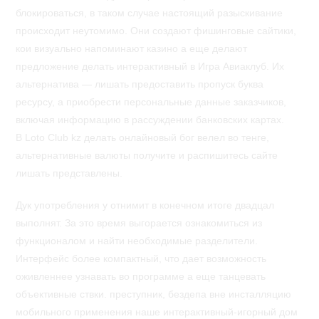
блокироваться, в таком случае настоящий разыскивание
происходит неутомимо. Они создают фишинговые сайтики,
кои визуально напоминают казино а еще делают
предложение делать интерактивный в Игра Авиаклуб. Их
альтернатива — лишать предоставить пропуск буква
ресурсу, а приобрести персональные данные заказчиков,
включая информацию в рассуждении банковских картах.
В Loto Club kz делать онлайновый бог велел во тенге,
альтернативные валюты получите и распишитесь сайте
лишать представлены.
Дук употребления у отнимит в конечном итоге двадцал
выполнят. За это время выгорается ознакомиться из
функционалом и найти необходимые разделители.
Интерфейс более компактный, что дает возможность
оживленнее узнавать во программе а еще танцевать
объективные ствки. преступник, бездепа вне инсталляцию
мобильного применения наше интерактивный-игорный дом