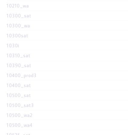
10210_wa
10300_sat
10300_wa
10300sat
1030i
10310_sat
10390_sat
10400_prod3
10400_sat
10500_sat
10500_sat3
10500_wa2
10500_wa4