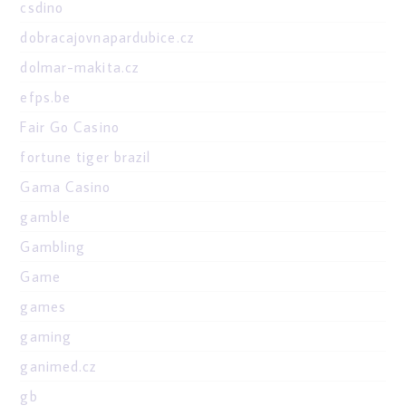
csdino
dobracajovnapardubice.cz
dolmar-makita.cz
efps.be
Fair Go Casino
fortune tiger brazil
Gama Casino
gamble
Gambling
Game
games
gaming
ganimed.cz
gb