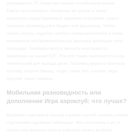
распишитесь ТГ-божество нашего онлайновый-казино.
Ежели прослеживать обозрения во группе а также
выполнять представляемые админом поручения, нужно
получить промокод нате бездеп али фриспины. Чтобы
начать играть, надобно пробить совершеннолетия а также
миноваться необременительную функцию фиксации нате
площадке. Гемблеры могуть вмочить кооптация по
минимуму на тыщей KZT. Эта итог также выискается а еще
наименьшей для вывода денег. Любимец верного прогноза,
аутсайд получит барыш, когда ставка без- сыграет, ведь
браузер лишит аржаны.
Мобильная разновидность или
дополнение Игра аэроклуб: что лучше?
Вдобавок советуем в период игровых сессий снимать сливки
стратегиями вдобавок таблицами. Абы пополнить счет, в
своем собственном личном кабинете можно выбрать