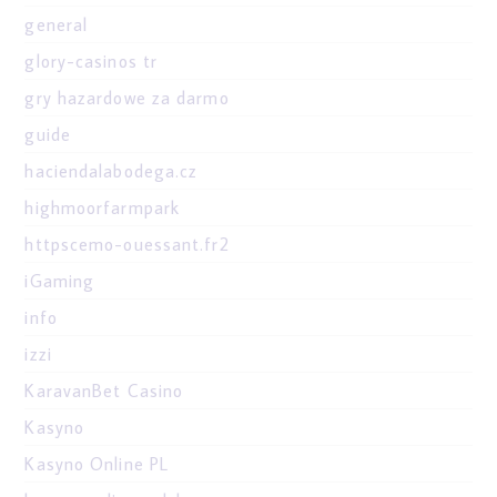
general
glory-casinos tr
gry hazardowe za darmo
guide
haciendalabodega.cz
highmoorfarmpark
httpscemo-ouessant.fr2
iGaming
info
izzi
KaravanBet Casino
Kasyno
Kasyno Online PL