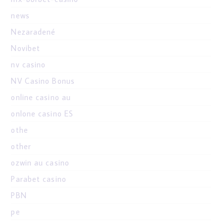
news
Nezaradené
Novibet
nv casino
NV Casino Bonus
online casino au
onlone casino ES
othe
other
ozwin au casino
Parabet casino
PBN
pe