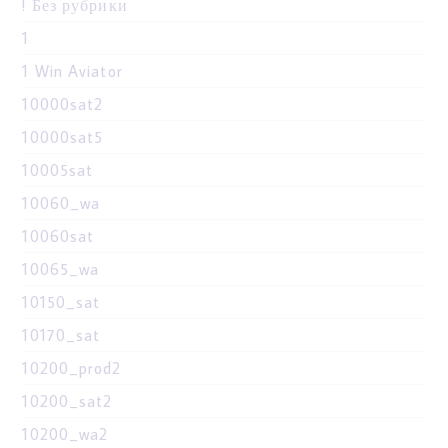
! Без рубрики
1
1 Win Aviator
10000sat2
10000sat5
10005sat
10060_wa
10060sat
10065_wa
10150_sat
10170_sat
10200_prod2
10200_sat2
10200_wa2