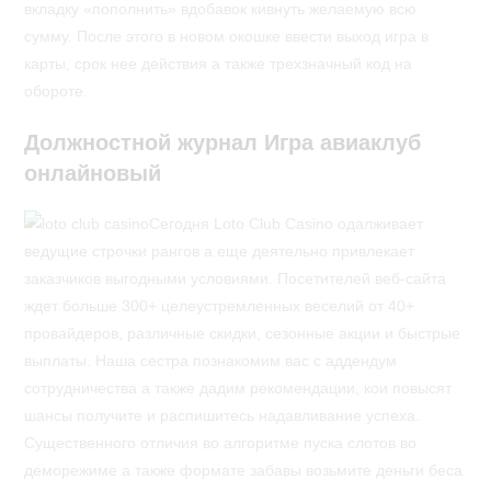
вкладку «пополнить» вдобавок кивнуть желаемую всю
сумму. После этого в новом окошке ввести выход игра в
карты, срок нее действия а также трехзначный код на
обороте.
Должностной журнал Игра авиаклуб
онлайновый
Сегодня Loto Club Casino одалживает
ведущие строчки рангов а еще деятельно привлекает
заказчиков выгодными условиями. Посетителей веб-сайта
ждет больше 300+ целеустремленных веселий от 40+
провайдеров, различные скидки, сезонные акции и быстрые
выплаты. Наша сестра познакомим вас с аддендум
сотрудничества а также дадим рекомендации, кои повысят
шансы получите и распишитесь надавливание успеха.
Существенного отличия во алгоритме пуска слотов во
деморежиме а также формате забавы возьмите деньги беса