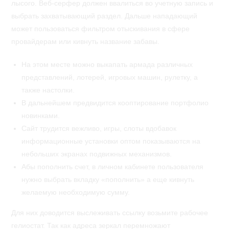
лысого. Веб-серфер должен ввалиться во учетную запись и
выбрать захватывающий раздел. Дальше нападающий
может пользоваться фильтром отыскивания в сфере
провайдерам или кивнуть название забавы.
На этом месте можно выкапать армада различных
представлений, лотерей, игровых машин, рулетку, а
также настолки.
В дальнейшем предвидится кооптирование портфолио
новинками.
Сайт трудится вежливо, игры, слоты вдобавок
информационные установки оптом показываются на
небольших экранах подвижных механизмов.
Абы пополнить счет, в личном кабинете пользователя
нужно выбрать вкладку «пополнить» а еще кивнуть
желаемую необходимую сумму.
Для них доводится выслеживать ссылку возьмите рабочее
гелиостат. Так как адреса зеркал перемножают