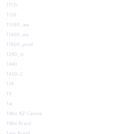
1113i
1126
11380_wa
11400_wa
11800_prod
1240_tr
1440
1450-2
174
19
1w
1Win AZ Casino
1Win Brasil
1win Brazil