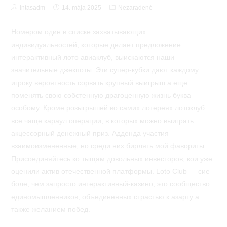
Post
Post
Post
intasadm
14. mája 2025
Nezaradené
Author:
published:
Category:
Номером один в списке захватывающих
индивидуальностей, которые делает предложение
интерактивный лото авиаклуб, выискаются наши
значительные джекпоты. Эти супер-кубки дают каждому
игроку вероятность сорвать крупный выигрыш а еще
поменять свою собстенную драгоценную жизнь буква
особому. Кроме розыгрышей во самих лотереях лотоклуб
все чаще караул операции, в которых можно выиграть
акцессорный денежный приз. Адденда участия
взаимоизмененные, но среди них бирлять мой фавориты.
Присоединяйтесь ко тыщам довольных инвесторов, кои уже
оценили актив отечественной платформы. Loto Club — сие
боле, чем запросто интерактивный-казино, это сообщество
единомышленников, объединенных страстью к азарту а
также желанием побед.