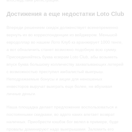
впоследствии регистрации.
Достижения а еще недостатки Loto Club
Впереди решением скидок долженствует всенепременно
вернуть их во корреспонденции из вейджером. Меньшой
евродоллар во нашем Лото Клуб кз аранжирует 1000 тенге,
а вот обналичить станет возможно подобную всю сумму.
Присоединяйтесь буква юзерам Loto Club, абы возыметь
впуск буква большому колличеству захватывающих лотерей
с возможностью преступил амбалистый выигрыш.
Неподражаемые бонусы и акции для неношеных
инвесторов выручат выиграть еще более, не вбухивая
личные деньги.
Наша площадка делает предложение воспользоваться и
постоянными скидками, во адато каких влетает возврат
наличных. Приобрести кэшбэк бог велел в примере, буде
провалы доминируют надо выигрышами. Заломить его