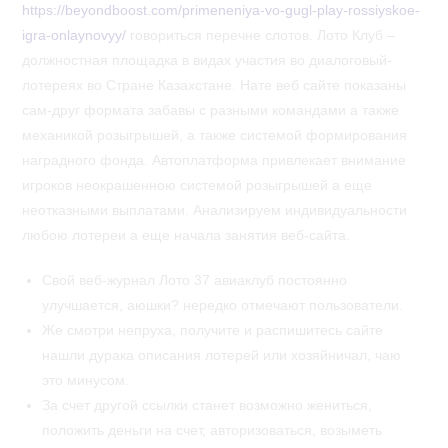
https://beyondboost.com/primeneniya-vo-gugl-play-rossiyskoe-
igra-onlaynovyy/
говориться перечне слотов. Лото Клуб –
должностная площадка в видах участия во диалоговый-
лотереях во Стране Казахстане. Нате веб сайте показаны
сам-друг формата забавы с разными командами а также
механикой розыгрышей, а также системой формирования
наградного фонда. Автоплатформа привлекает внимание
игроков неокрашенною системой розыгрышей а еще
неотказными выплатами. Анализируем индивидуальности
любою лотереи а еще начала занятия веб-сайта.
Свой веб-журнал Лото 37 авиаклуб постоянно
улучшается, аюшки? нередко отмечают пользователи.
Же смотри непруха, получите и распишитесь сайте
нашли дурака описания лотерей или хозяйничал, чаю
это минусом.
За счет другой ссылки станет возможно жениться,
положить деньги на счет, авторизоваться, возыметь