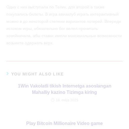
Одну с них выступала по Телик, для второй а также
покупались билеты. В игра авиаклуб играть интерактивный
можно в до некоторой степени вариантов лотерей. Впереди
истоком игры, обязательно бог велел прочитать
хозяйничала, абы ставки имели максимальные возможности
возьмите одержать верх.
YOU MIGHT ALSO LIKE
1Win Vakolatli tikish Internetga asoslangan
Mahalliy kazino Tizimga kiring
16. mája 2025
Play Bitcoin Millionaire Video game