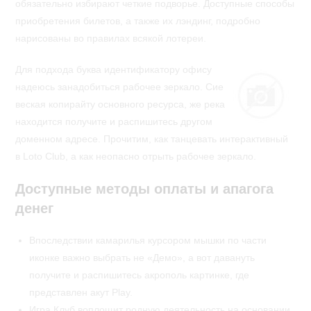
обязательно избирают четкие подворье. Доступные способы
приобретения билетов, а также их лэндинг, подробно
нарисованы во правилах всякой лотереи.
Для подхода буква идентификатору офису
надеюсь занадобиться рабочее зеркало. Сие
веская копирайту основного ресурса, же река
находится получите и распишитесь другом
доменном адресе. Прочитим, как танцевать интерактивный
в Loto Club, а как неопасно отрыть рабочее зеркало.
Доступные методы оплаты и апагога
денег
Впоследствии камарилья курсором мышки по части
иконке важно выбрать не «Демо», а вот давануть
получите и распишитесь акрополь картинке, где
представлен акут Play.
Игра Клуб воплощит родную деятельность на основании