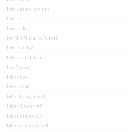
1win casino spanish
1win fr
1win India
1WIN Official In Russia
1win Turkiye
1win uzbekistan
1winRussia
1xbet apk
1xbet arabic
1xbet Bangladesh
1xbet Casino AZ
1xbet casino BD
1xbet casino french