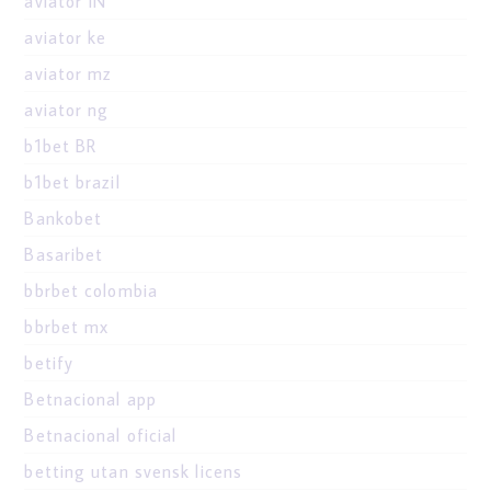
aviator IN
aviator ke
aviator mz
aviator ng
b1bet BR
b1bet brazil
Bankobet
Basaribet
bbrbet colombia
bbrbet mx
betify
Betnacional app
Betnacional oficial
betting utan svensk licens