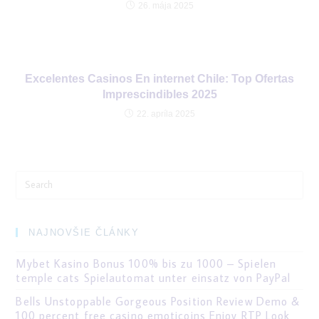
26. mája 2025
Excelentes Casinos En internet Chile: Top Ofertas
Imprescindibles 2025
22. apríla 2025
Search
for:
NAJNOVŠIE ČLÁNKY
Mybet Kasino Bonus 100% bis zu 1000 – Spielen
temple cats Spielautomat unter einsatz von PayPal
Bells Unstoppable Gorgeous Position Review Demo &
100 percent free casino emoticoins Enjoy RTP Look