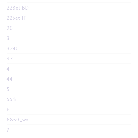
22Bet BD
22bet IT
26
3
3240
33
4
44
5
554i
6
6860_wa
7