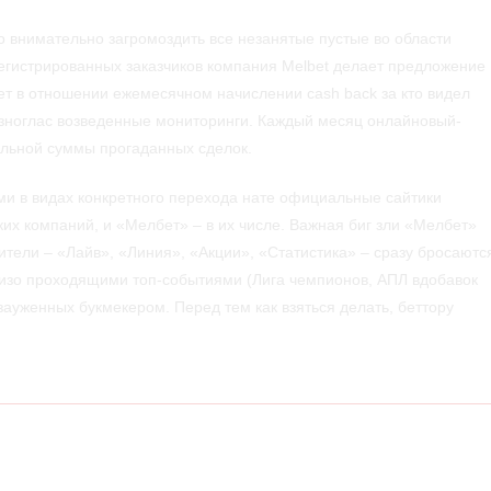
внимательно загромоздить все незанятые пустые во области
егистрированных заказчиков компания Melbet делает предложение
ет в отношении ежемесячном начислении cash back за кто видел
розноглас возведенные мониторинги. Каждый месяц онлайновый-
ельной суммы прогаданных сделок.
и в видах конкретного перехода нате официальные сайтики
их компаний, и «Мелбет» – в их числе. Важная биг зли «Мелбет»
ели – «Лайв», «Линия», «Акции», «Статистика» – сразу бросаютс
изо проходящими топ-событиями (Лига чемпионов, АПЛ вдобавок
, зауженных букмекером. Перед тем как взяться делать, беттору