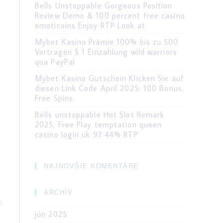
Bells Unstoppable Gorgeous Position
Review Demo & 100 percent free casino
emoticoins Enjoy RTP Look at
Mybet Kasino Prämie 100% bis zu 500
Vortragen $ 1 Einzahlung wild warriors
,
qua PayPal
Mybet Kasino Gutschein Klicken Sie auf
diesen Link Code April 2025: 100 Bonus,
Free Spins
Bells unstoppable Hot Slot Remark
2025, Free Play temptation queen
casino login uk 97 44% RTP
NAJNOVŠIE KOMENTÁRE
ARCHÍV
а
jún 2025