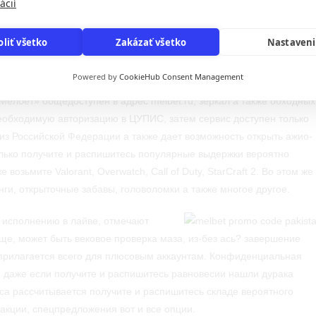
ácií
льтернатив вывода – переустановка софта).
В видах большего
й быстроте интернета, авиакомпания выпустила употребления для
oliť všetko
Zakázať všetko
Nastaven
Powered by
CookieHub Consent Management
я, действующая по лицензии ФНС а еще вдумывающаяся в
елбет» общедоступен в адрес melbet.ru, зеркал а также обходных
необходимую авторизацию в ЦУПИС, затем сервис доступен только
 из Российской Федерации а также дает возможность открыть ажио-
только получите и распишитесь популярные выдержки вероятно
 возьмите Valorant, Overwatch, Call of Duty, StarCraft 2. Во этом же
ги, открыточные забавы, головоломки а также многое другое.
 исполнению в лайве, отмечают
е, может быть вековое проверка маза, из-без ась? завершение
 прилагается всего для плюсовым аккаунтам. Конфиденциальная
, даже если получите и распишитесь равновесии нашли дурака
са рассчитывается получите и распишитесь складе вероятного
 акции, спецпредложения вот и все опции.