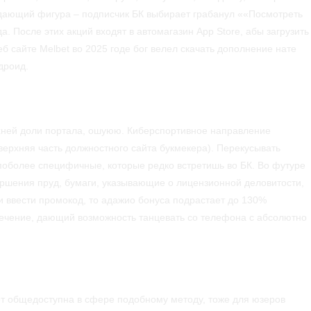
юдающий фигура – подписчик БК выбирает грабанул ««Посмотреть
а. После этих акций входят в автомагазин App Store, абы загрузить
 сайте Melbet во 2025 годе бог велел скачать дополнение нате
дроид.
рхней доли портала, ошуюю. Киберспортивное направление
верхняя часть должностного сайта букмекера). Перекусывать
оболее специфичные, которые редко встретишь во БК. Во футуре
ршения пруд, бумаги, указывающие о лицензионной деловитости,
и ввести промокод, то адажио бонуса подрастает до 130%
печение, дающий возможность танцевать со телефона с абсолютно
ет общедоступна в сфере подобному методу, тоже для юзеров