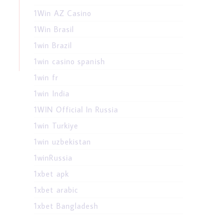
1Win AZ Casino
1Win Brasil
1win Brazil
1win casino spanish
1win fr
1win India
1WIN Official In Russia
1win Turkiye
1win uzbekistan
1winRussia
1xbet apk
1xbet arabic
1xbet Bangladesh