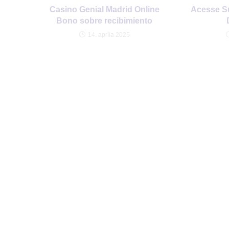
Casino Genial Madrid Online
Acesse S
Bono sobre recibimiento
14. apríla 2025