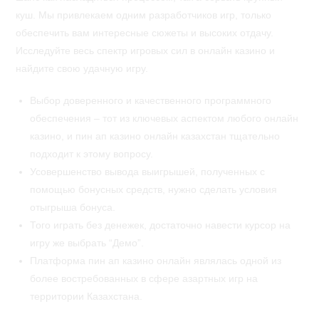
куш. Мы привлекаем одним разработчиков игр, только
обеспечить вам интересные сюжеты и высоких отдачу.
Исследуйте весь спектр игровых сил в онлайн казино и
найдите свою удачную игру.
Выбор доверенного и качественного программного
обеспечения – тот из ключевых аспектом любого онлайн
казино, и пин ап казино онлайн казахстан тщательно
подходит к этому вопросу.
Усовершенство вывода выигрышей, полученных с
помощью бонусных средств, нужно сделать условия
отыгрыша бонуса.
Того играть без денежек, достаточно навести курсор на
игру же выбрать “Демо”.
Платформа пин ап казино онлайн являлась одной из
более востребованных в сфере азартных игр на
территории Казахстана.