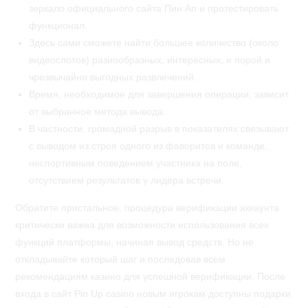
зеркало официального сайта Пин Ап и протестировать
функционал.
Здесь сами сможете найти большее количество (около
видеослотов) разнообразных, интересных, и порой и
чрезвычайно выгодных развлечений.
Время, необходимое для завершения операции, зависит
от выбранное метода вывода.
В частности, громадной разрыв в показателях связывают
с выводом из строя одного из фаворитов и команде,
неспортивным поведением участника на поле,
отсутствием результатов у лидера встречи.
Обратите пристальное, процедура верификации аккаунта
критически важна для возможности использования всех
функций платформы, начиная вывод средств. Но не
откладывайте который шаг и последовав всем
рекомендациям казино для успешной верификации. После
входа в сайт Pin Up casino новым игрокам доступны подарки