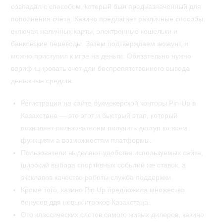
совпадал с способом, который был предназначенный для
пополнения счета. Казино предлагает различные способы,
включая наличных карты, электронные кошельки и
банковские переводы. Затем подтверждаем аккаунт, и
можно приступил к игре на деньги. Обязательно нужно
верифицировать счет дли беспрепятственного вывода
денежные средств.
Регистрация на сайте букмекерской конторы Pin-Up в
Казахстане — это этот и быстрый этап, который
позволяет пользователям получить доступ ко всем
функциям а возможностям платформы.
Пользователи выделяют удобство используемых сайта,
широкий выбора спортивных событий же ставок, а
эксклавов качество работы служба поддержки.
Кроме того, казино Pin Up предложила множество
бонусов ддя новых игроков Казахстана.
Ото классических слотов самого живых дилеров, казино