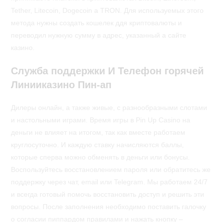
Tether, Litecoin, Dogecoin а TRON. Для используемых этого
метода нужны создать кошелек ддя криптовалюты и
переводил нужную сумму в адрес, указанный а сайте
казино.
Служба поддержки И Телефон горячей
Линииказино Пин-ап
Дилеры онлайн, а также живые, с разнообразными слотами
и настольными играми. Время игры в Pin Up Casino на
деньги не влияет на итогом, так как вместе работаем
круглосуточно. И каждую ставку начисляются баллы,
которые сперва можно обменять в деньги или бонусы.
Воспользуйтесь восстановлением пароля или обратитесь же
поддержку через чат, email или Telegram. Мы работаем 24/7
и всегда готовый помочь восстановить доступ и решить эти
вопросы. После заполнения необходимо поставить галочку
о согласии пиппардом правилами и нажать кнопку –