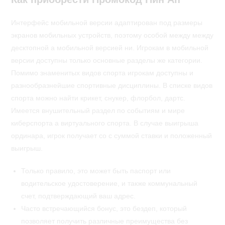
Интерфейс мобильной версии адаптирован под размеры
экранов мобильных устройств, поэтому особой между между
десктопной а мобильной версией ни. Игрокам в мобильной
версии доступны только основные разделы же категории.
Помимо знаменитых видов спорта игрокам доступны и
разнообразнейшие спортивные дисциплины. В списке видов
спорта можно найти крикет, снукер, флорбол, дартс.
Имеется внушительный раздел по событиям и мире
киберспорта а виртуального спорта. В случае выигрыша
ординара, игрок получает со с суммой ставки и положенный
выигрыш.
Только правило, это может быть паспорт или
водительское удостоверение, и также коммунальный
счет, подтверждающий ваш адрес.
Часто встречающийся бонус, это бездеп, который
позволяет получить различные преимущества без