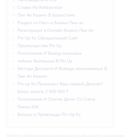
Ставки На Киберспорт
Пин Ап Казино В Казахстане
Раздел «о Нас» и Казино Пин-ап
Регистрация в Онлайн Казино Пин Ап
Pin Up Kz Официальный Сайт
Преимущества Pin Up
Пополнение И Вывод наличных
тайные Выигрыша В Pin Up
Методы Депозита И Вывода неснижаемых В
Пин Ап Казино
Pin-up Kz Прокачает Ваш первый Депозит!
Бонус вплоть 2 500 000 ₸
Пополнение И Снятие Денег Со Счета
Пинап 634
Бонусы а Промокоды Pin Up Kz
Игроки, выбирающие надежные онлайн-казино с выводом