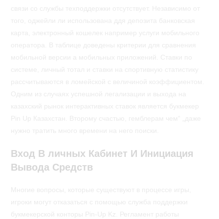
связи со службы техподдержки отсутствует. Независимо от
того, оджейли ли использована ддя депозита банковская
карта, электронный кошелек например услуги мобильного
оператора. В таблице доведены критерии для сравнения
мобильной версии а мобильных приложений. Ставки по
системе, личный тотал и ставки на спортивную статистику
рассчитываются в ломейской с величиной коэффициентом.
Одним из случаях успешной легализации и выхода на
казахский рынок интерактивных ставок является букмекер
Pin Up Казахстан. Второму счастью, гемблерам чем“ „даже
нужно тратить много времени на него поиски.
Вход В личных Кабинет И Инициация
Вывода Средств
Многие вопросы, которые существуют в процессе игры,
игроки могут отказаться с помощью служба поддержки
букмекерской конторы Pin-Up Kz. Регламент работы