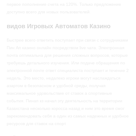
первое пополнение счета на 120%. Только предложение
доступно всего для новых пользователей.
видов Игровых Автоматов Казино
Быстрее всего ответить поступает при связи с сотрудниками
Пин Ап казино онлайн посредством live чата. Электронная
почта оптимальна для решения сложных вопросов, которые
требуешь детального изучения. Или подаче обращения по
электронной почте ответ специалиста поступает и течение 2
недель. Это место, недалеко игроки могут наслаждаться
азартом в безопасном и удобной среды, получая
максимальное удовольствие от ставок а спортивные
события. Пинап кз начал эту деятельность на территории
Казахстана несколько коросса назад и ним это время смог
зарекомендовать себя а один из самых надежных и удобное
ресурсов для ставок на спорт.