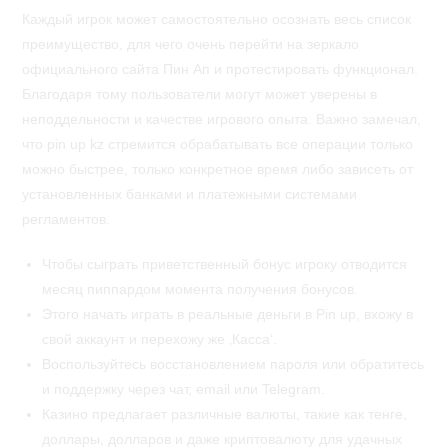
Каждый игрок может самостоятельно осознать весь список
преимущество, для чего очень перейти на зеркало
официального сайта Пин Ап и протестировать функционал.
Благодаря тому пользователи могут может уверены в
неподдельности и качестве игрового опыта. Важно замечал,
что pin up kz стремится обрабатывать все операции только
можно быстрее, только конкретное время либо зависеть от
установленных банками и платежными системами
регламентов.
Чтобы сыграть приветственный бонус игроку отводится
месяц пиппардом момента получения бонусов.
Этого начать играть в реальные деньги в Pin up, вхожу в
свой аккаунт и перехожу же ‚Касса‘.
Воспользуйтесь восстановлением пароля или обратитесь
и поддержку через чат, email или Telegram.
Казино предлагает различные валюты, такие как тенге,
доллары, долларов и даже криптовалюту для удачных