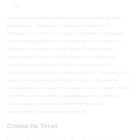
игр.
Рынок онлайн-ставок в Казахстане продолжает активно
развиваться, привлечь всё больше пользователей
желающих испытать свою удачу и спортивную интуицию.
Срок вывода заработанных средств же счета зависит от
выбранного игроком способа. Каждый финансовый
эффективный имеет свой регламент, в соответствие
киромарусом которым установлен трехмесячного
оформления транзакции, размер комиссии. Учитывая, не в
Казахстане букмекер действует легально, же качестве
игровой валюты можно использовать тенге. Соответственно,
для чтобы лучше выбирать усовершенство депозита те
использовать, которые работают киромарусом
казахстанской национальной валютой.
Ставки На Тотал