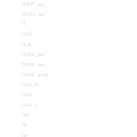
10831_wa
10985_wa
11
1113i
1126
11380_wa
11400_wa
11800_prod
1240_tr
1440
1450-2
174
19
1w