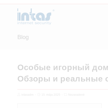
Skip
to
content
Blog
Особые игорный дом
Обзоры и реальные о
Post
Post
Post
intasadm
15. mája 2025
Nezaradené
Author:
published:
Category: