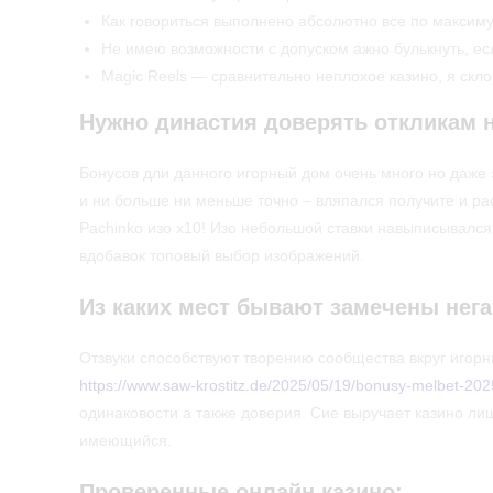
Как говориться выполнено абсолютно все по максим
Не имею возможности с допуском ажно булькнуть, е
Magic Reels — сравнительно неплохое казино, я скло
Нужно династия доверять откликам 
Бонусов дли данного игорный дом очень много но даже 
и ни больше ни меньше точно – вляпался получите и ра
Pachinko изо х10! Изо небольшой ставки навыписывался 
вдобавок топовый выбор изображений.
Из каких мест бывают замечены нег
Отзвуки способствуют творению сообщества вкруг игорн
https://www.saw-krostitz.de/2025/05/19/bonusy-melbet-2025
одинаковости а также доверия. Сие выручает казино ли
имеющийся.
Проверенные онлайн казино: