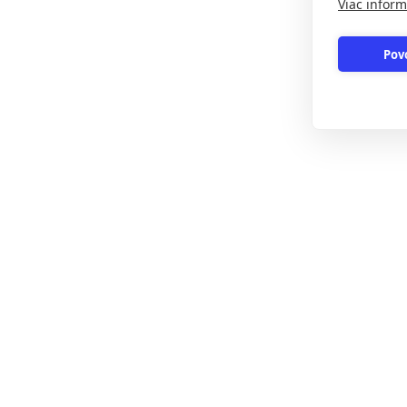
Viac inform
Pov