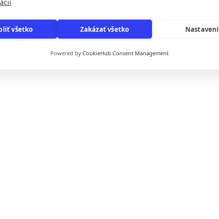
ácií
6. júna 2025
10. februára 2025
oliť všetko
Zakázať všetko
Nastaven
Powered by
CookieHub Consent Management