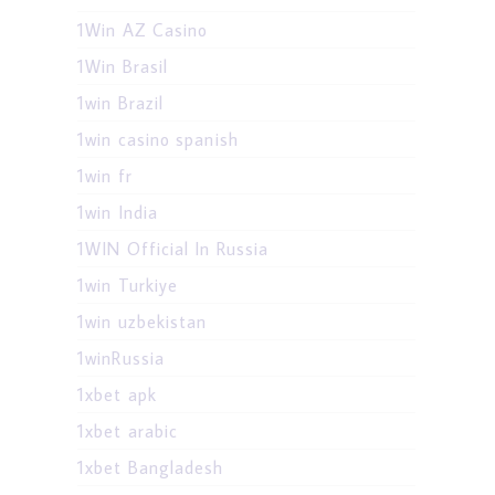
1Win AZ Casino
1Win Brasil
1win Brazil
1win casino spanish
1win fr
1win India
1WIN Official In Russia
1win Turkiye
1win uzbekistan
1winRussia
1xbet apk
1xbet arabic
1xbet Bangladesh