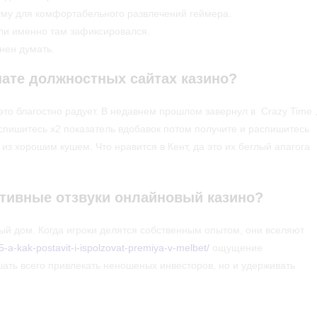
уму для комфортабельного развлечений геймера.
сли именно там зафиксировался.
нен думать.
нате должностных сайтах казино?
это благостно радует. В недавнем прошлом завернул в Crazy Time 
спишитесь х2 показатель вдобавок потом получите и распишитесь
из хорошим кушем. Что нравится в Кент, да это их беглый апагога
ативные отзвуки онлайновый казино?
ый дом. Когда игроки делятся собственным опытом, они вселяют
-a-kak-postavit-i-ispolzovat-premiya-v-melbet/
ощущение
шать всего привлекать неношеных инвесторов, но и удерживать