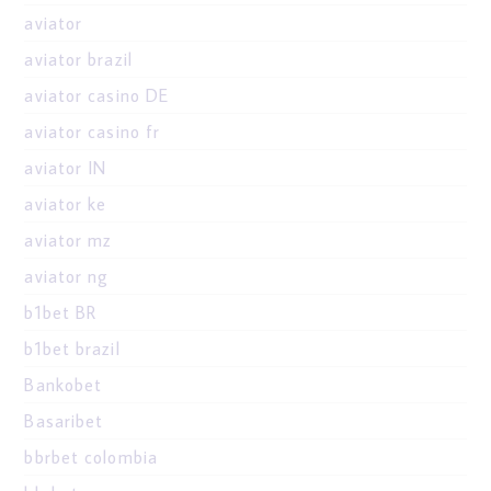
aviator
aviator brazil
aviator casino DE
aviator casino fr
aviator IN
aviator ke
aviator mz
aviator ng
b1bet BR
b1bet brazil
Bankobet
Basaribet
bbrbet colombia