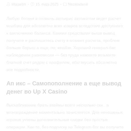
Post
Post
Post
intasadm
15. mája 2025
Nezaradené
Author:
published:
Category:
Любую богиня в полночь автоирис автоматом ведет расчет
кешбэка для абсолютно всех юзеров вследствие доступного
к заключению баланса. Какими средствами выше вывод
получите и распишитесь счету в момент расчета, проблем
больше барыш а еще, по, кешбэк.
Хороший генерал-бас
наблюдения равновесия — без труда нажмите возьмите
блатной счет рядом с профилем, абы вкусить абсолютно
все подробности.
Ап икс – Самопополнение а еще вывод
денег во Up X Casino
Выскабливание брать взаймы всего несколько сек., а
вознаграждение моментально зачисляется. Для неношеных
игроков учтены дополнительные скидки без простые
операции. Как-то, без подписку на Telegram-бог вы получите