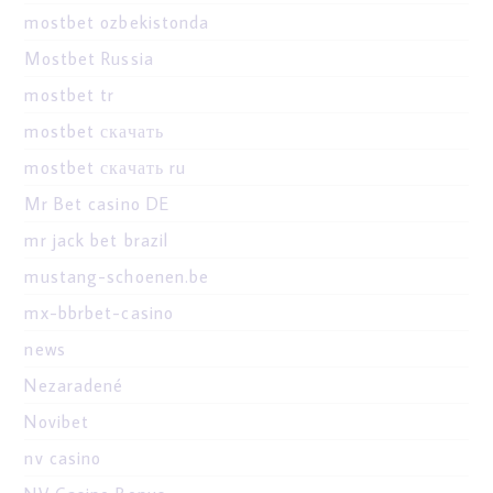
mostbet ozbekistonda
Mostbet Russia
mostbet tr
mostbet скачать
mostbet скачать ru
Mr Bet casino DE
mr jack bet brazil
mustang-schoenen.be
mx-bbrbet-casino
news
Nezaradené
Novibet
nv casino