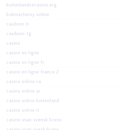
buitenlandsecasino.org
bukmacherzy online
casibom tr
casibom-tg
casino
casino en ligne
casino en ligne fr
casino en ligne france 2
casino onlina ca
casino online ar
casino online buitenland
casinò online it
casino utan svensk licens
casino utan svesk licens