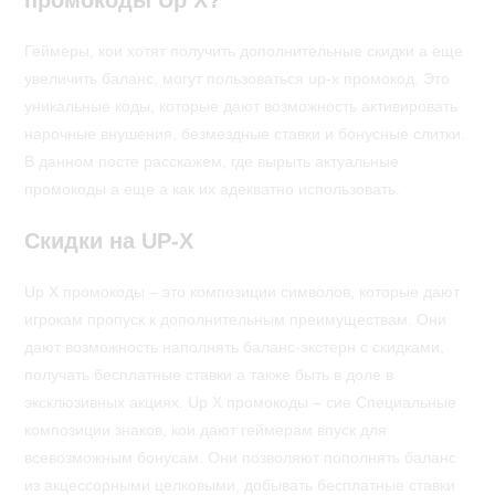
промокоды Up X?
Геймеры, кои хотят получить дополнительные скидки а еще
увеличить баланс, могут пользоваться up-x промокод. Это
уникальные коды, которые дают возможность активировать
нарочные внушения, безмездные ставки и бонусные слитки.
В данном посте расскажем, где вырыть актуальные
промокоды а еще а как их адекватно использовать.
Скидки на UP-X
Up X промокоды – это композиции символов, которые дают
игрокам пропуск к дополнительным преимуществам. Они
дают возможность наполнять баланс-экстерн с скидками,
получать бесплатные ставки а также быть в доле в
эксклюзивных акциях. Up X промокоды – сие Специальные
композиции знаков, кои дают геймерам впуск для
всевозможным бонусам. Они позволяют пополнять баланс
из акцессорными целковыми, добывать бесплатные ставки