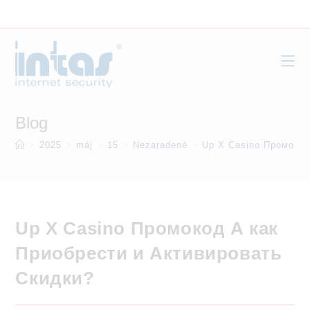
Skip
to
content
Blog
>
2025
>
máj
>
15
>
Nezaradené
>
Up X Casino Промокод
Up X Casino Промокод А как
Приобрести и Активировать
Скидки?