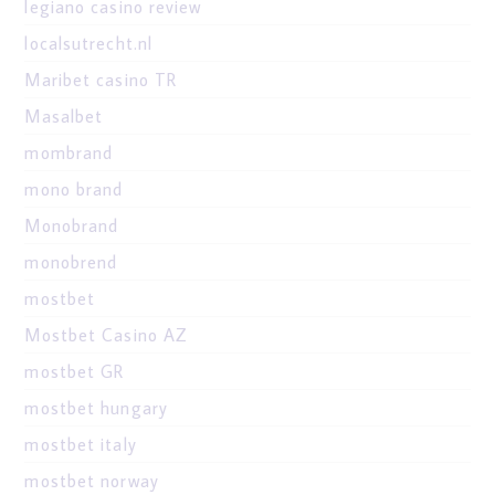
legiano casino review
localsutrecht.nl
Maribet casino TR
Masalbet
mombrand
mono brand
Monobrand
monobrend
mostbet
Mostbet Casino AZ
mostbet GR
mostbet hungary
mostbet italy
mostbet norway