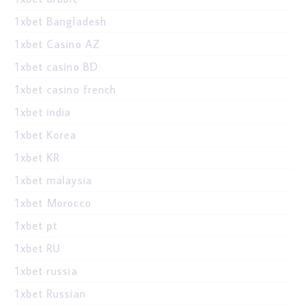
1xbet Bangladesh
1xbet Casino AZ
1xbet casino BD
1xbet casino french
1xbet india
1xbet Korea
1xbet KR
1xbet malaysia
1xbet Morocco
1xbet pt
1xbet RU
1xbet russia
1xbet Russian