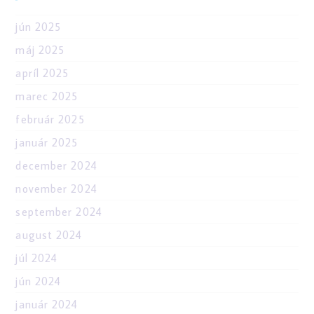
jún 2025
máj 2025
apríl 2025
marec 2025
február 2025
január 2025
december 2024
november 2024
september 2024
august 2024
júl 2024
jún 2024
január 2024