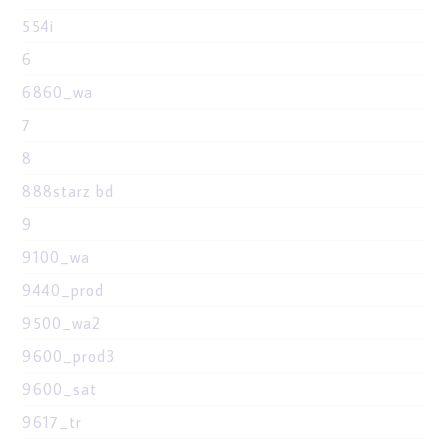
554i
6
6860_wa
7
8
888starz bd
9
9100_wa
9440_prod
9500_wa2
9600_prod3
9600_sat
9617_tr