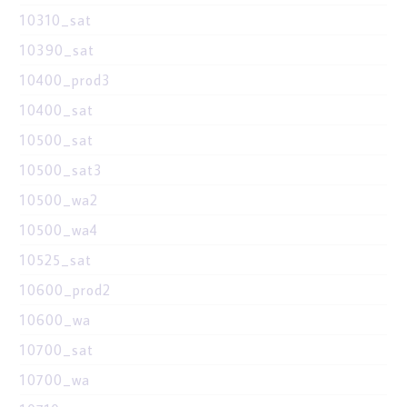
10310_sat
10390_sat
10400_prod3
10400_sat
10500_sat
10500_sat3
10500_wa2
10500_wa4
10525_sat
10600_prod2
10600_wa
10700_sat
10700_wa