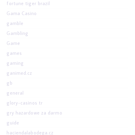
fortune tiger brazil
Gama Casino
gamble
Gambling
Game
games
gaming
ganimed.cz
gb
general
glory-casinos tr
gry hazardowe za darmo
guide
haciendalabodega.cz