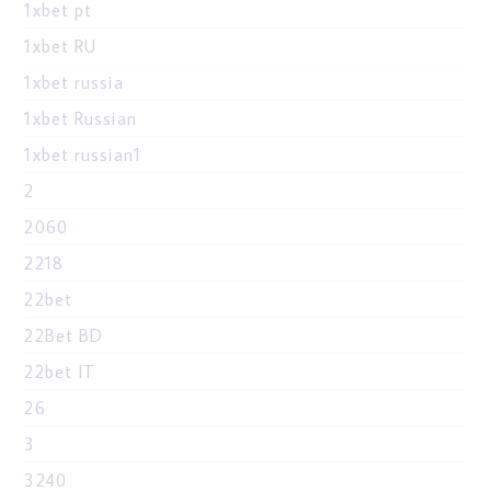
1xbet pt
1xbet RU
1xbet russia
1xbet Russian
1xbet russian1
2
2060
2218
22bet
22Bet BD
22bet IT
26
3
3240