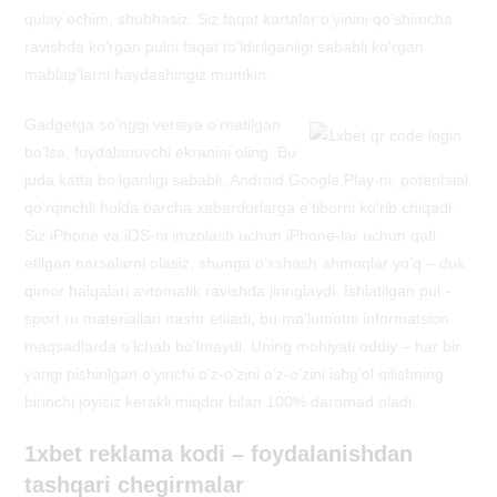
qulay echim, shubhasiz. Siz faqat kartalar o’yinini qo’shimcha
ravishda ko’rgan pulni faqat to’ldirilganligi sababli ko’rgan
mablag’larni haydashingiz mumkin.
Gadgetga so’nggi versiya o’rnatilgan
bo’lsa, foydalanuvchi ekranini oling. Bu
juda katta bo’lganligi sababli, Android Google Play-ni, potentsial
qo’rqinchli holda barcha xabardorlarga e’tiborni ko’rib chiqadi.
Siz iPhone va iOS-ni imzolash uchun iPhone-lar uchun qatl
etilgan narsalarni olasiz, shunga o’xshash ahmoqlar yo’q – duk
qimor halqalari avtomatik ravishda jiringlaydi. Ishlatilgan pul -
sport.ru materiallari nashr etiladi, bu ma’lumotni informatsion
maqsadlarda o’lchab bo’lmaydi. Uning mohiyati oddiy – har bir
yangi pishirilgan o’yinchi o’z-o’zini o’z-o’zini ishg’ol qilishning
birinchi joyisiz kerakli miqdor bilan 100% daromad oladi.
1xbet reklama kodi – foydalanishdan
tashqari chegirmalar