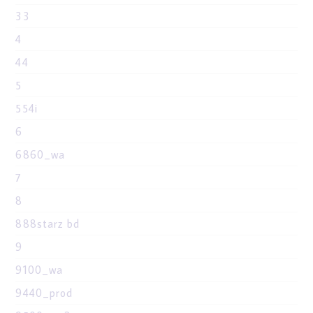
33
4
44
5
554i
6
6860_wa
7
8
888starz bd
9
9100_wa
9440_prod