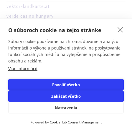
vektor-landkarte.at
verde casino hungary
verde casino poland
O súboroch cookie na tejto stránke
verde casino romania
Súbory cookie používame na zhromažďovanie a analýzu
Vovan Casino
informácií o výkone a používaní stránok, na poskytovanie
funkcií sociálnych médií a na vylepšenie a prispôsobenie
vulkan vegas
obsahu a reklám.
vulkan vegas germany
Viac informácií
vulkan vegas kasyno
Vulkan Vegas PL
Povoliť všetko
www.artupdate.nl
Zakázať všetko
www.azbyvanie.sk
Nastavenia
www.cauciucuribucuresti.ro
www.centra.hr
Powered by
CookieHub Consent Management