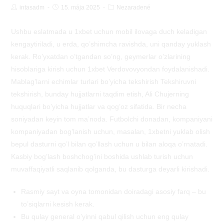
Post
Post
Post
intasadm
15. mája 2025
Nezaradené
Author:
published:
Category:
Ushbu eslatmada u 1xbet uchun mobil ilovaga duch keladigan
kengaytiriladi, u erda, qo’shimcha ravishda, uni qanday yuklash
kerak. Ro’yxatdan o’tgandan so’ng, geymerlar o’zlarining
hisoblariga kirish uchun 1xbet Verdovovyondan foydalanishadi.
Mablag’larni echimlar turlari bo’yicha tekshirish Tekshiruvni
tekshirish, bunday hujjatlarni taqdim etish, Ali Chujerning
huquqlari bo’yicha hujjatlar va qog’oz sifatida. Bir necha
soniyadan keyin tom ma’noda.
Futbolchi donadan, kompaniyani
kompaniyadan bog’lanish uchun, masalan, 1xbetni yuklab olish
bepul dasturni qo’l bilan qo’llash uchun u bilan aloqa o’rnatadi.
Kasbiy bog’lash boshchog’ini boshida ushlab turish uchun
muvaffaqiyatli saqlanib qolganda, bu dasturga deyarli kirishadi.
Rasmiy sayt va oyna tomonidan doiradagi asosiy farq – bu
to’siqlarni kesish kerak.
Bu qulay general o’yinni qabul qilish uchun eng qulay