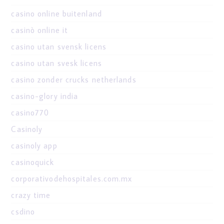
casino online buitenland
casinò online it
casino utan svensk licens
casino utan svesk licens
casino zonder crucks netherlands
casino-glory india
casino770
Casinoly
casinoly app
casinoquick
corporativodehospitales.com.mx
crazy time
csdino