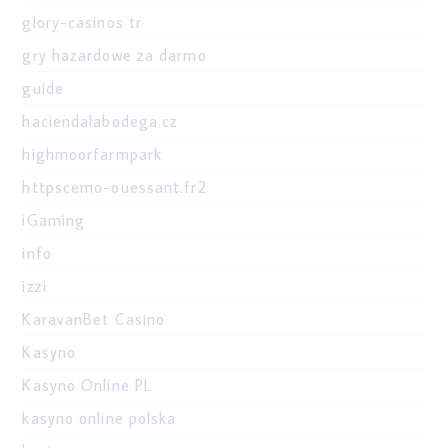
glory-casinos tr
gry hazardowe za darmo
guide
haciendalabodega.cz
highmoorfarmpark
httpscemo-ouessant.fr2
iGaming
info
izzi
KaravanBet Casino
Kasyno
Kasyno Online PL
kasyno online polska