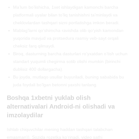
Ma’lum bo’lishicha, 1xet ishlaydigan kamonchi barcha
platformali uyalar bilan to’liq tanishishni ta’minlaydi va
cheklovlardan tashqari sizni portlatishga imkon beradi.
Mablag’larni qo’shimcha ravishda olib qo’yish kamondan
yuqorida mavjud va protsedura rasmiy veb-sayt orqali
cheksiz farq qilmaydi.
Biroq, dasturning barcha dasturlari ro’yxatdan o’tish uchun
standart yuqumli chegirma sotib olishi mumkin (birinchi
dublisiz 400 dollargacha).
Bu joyda, mutlaqo usullar buyuriladi, buning sababida bu
juda foydali bo’lgan betonni yaxshi tanlang.
Boshqa 1xbetni yuklab olish
alternativalari Android-ni olishadi va
imzolaydilar
Ishlab chiquvchilar mening haddan tashqari talabchan
emasman)). Sozida rozetka ko’rinadi, video sathi