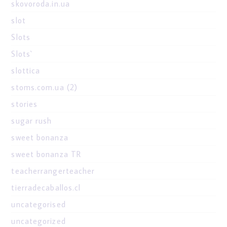
skovoroda.in.ua
slot
Slots
Slots`
slottica
stoms.com.ua (2)
stories
sugar rush
sweet bonanza
sweet bonanza TR
teacherrangerteacher
tierradecaballos.cl
uncategorised
uncategorized