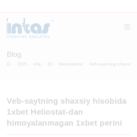
Skip
to
content
Blog
>
2025
>
máj
>
15
>
Nezaradené
>
Veb-saytning shaxsiy h
Veb-saytning shaxsiy hisobida
1xbet Heliostat-dan
himoyalanmagan 1xbet perini