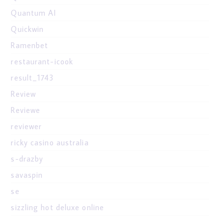
Quantum AI
Quickwin
Ramenbet
restaurant-icook
result_1743
Review
Reviewe
reviewer
ricky casino australia
s-drazby
savaspin
se
sizzling hot deluxe online