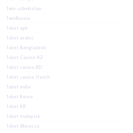
1win uzbekistan
1winRussia
1xbet apk
1xbet arabic
1xbet Bangladesh
1xbet Casino AZ
1xbet casino BD
1xbet casino french
1xbet india
1xbet Korea
1xbet KR
1xbet malaysia
1xbet Morocco