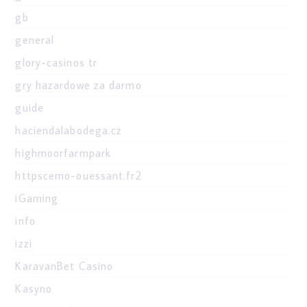
gb
general
glory-casinos tr
gry hazardowe za darmo
guide
haciendalabodega.cz
highmoorfarmpark
httpscemo-ouessant.fr2
iGaming
info
izzi
KaravanBet Casino
Kasyno