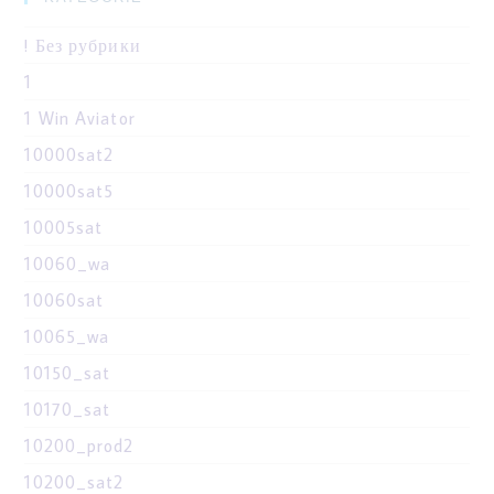
! Без рубрики
1
1 Win Aviator
10000sat2
10000sat5
10005sat
10060_wa
10060sat
10065_wa
10150_sat
10170_sat
10200_prod2
10200_sat2