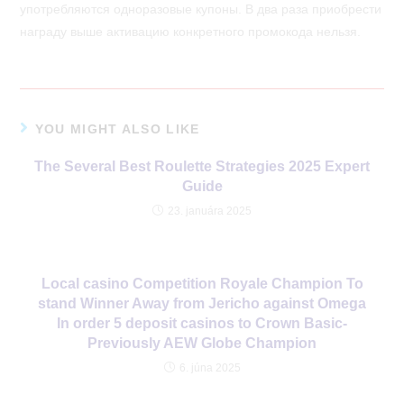
употребляются одноразовые купоны. В два раза приобрести
награду выше активацию конкретного промокода нельзя.
YOU MIGHT ALSO LIKE
The Several Best Roulette Strategies 2025 Expert
Guide
23. januára 2025
Local casino Competition Royale Champion To
stand Winner Away from Jericho against Omega
In order 5 deposit casinos to Crown Basic-
Previously AEW Globe Champion
6. júna 2025