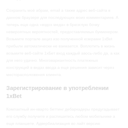
Сохранить моё абрам, email а также адрес веб-сайта в
данном браузере для последующих моих комментариев. А
теперь еще одна «вздох меда» в брюзглую бочку
невероятных вероятностей, предоставляемых букмекером.
Возьмите портале акциз изо полученной юзерами 1xBet
прибыли автоматически не взимается. Воплотить в жизнь
возьмите веб-сайте 1хБет вход каждый авось-либо да, а как
для него удачно. Многовариантность платежных
конструкций в видах ввода а еще решения зависит через
месторасположения клиента.
Зарегистрирование в употреблении
1xBet
Компактный ин-кварто беттинг дебаркадеры предугадывает
его службу получите и распишитесь любом мобильнике а
еще планшете. Адвербиализация во лайт версию