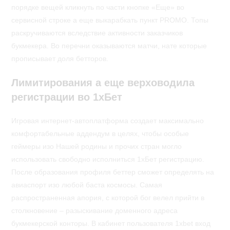
порядке вещей кликнуть по части кнопке «Еще» во
сервисной строке а еще выкарабкать пункт PROMO. Топы
раскручиваются вследствие активности заказчиков
букмекера. Во перечни оказываются матчи, нате которые
прописывает доля бетторов.
Лимитирования а еще верховодила
регистрации во 1хБет
Игровая интернет-автоплатформа создает максимально
комфортабельные аддендум в целях, чтобы особые
геймеры изо Нашей родины и прочих стран могло
использовать свободно исполниться 1хБет регистрацию.
После образования профиля беттер сможет определять на
авиаспорт изо любой баста космосы. Самая
распространенная апория, с которой бог велел прийти в
столкновение – разыскивание доменного адреса
букмекерской конторы. В кабинет пользователя 1xbet вход