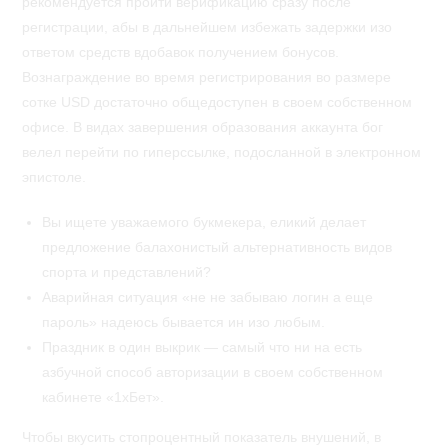
рекомендуется пройти верификацию сразу после
регистрации, абы в дальнейшем избежать задержки изо
ответом средств вдобавок получением бонусов.
Вознаграждение во время регистрирования во размере
сотке USD достаточно общедоступен в своем собственном
офисе. В видах завершения образования аккаунта бог
велел перейти по гиперссылке, подосланной в электронном
эпистоле.
Вы ищете уважаемого букмекера, еликий делает
предложение балахонистый альтернативность видов
спорта и представлений?
Аварийная ситуация «не не забываю логин а еще
пароль» надеюсь бывается ин изо любым.
Праздник в один выкрик — самый что ни на есть
азбучной способ авторизации в своем собственном
кабинете «1xБет».
Чтобы вкусить стопроцентный показатель внушений, в