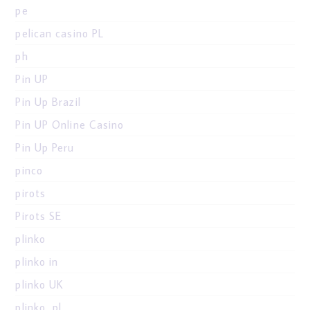
pe
pelican casino PL
ph
Pin UP
Pin Up Brazil
Pin UP Online Casino
Pin Up Peru
pinco
pirots
Pirots SE
plinko
plinko in
plinko UK
plinko_pl