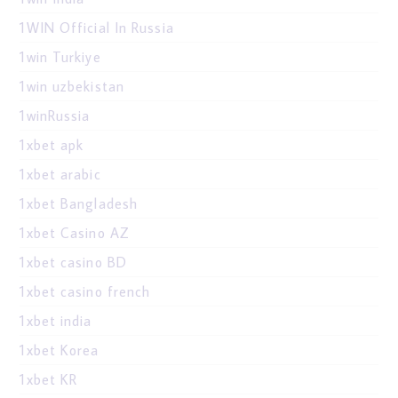
1WIN Official In Russia
1win Turkiye
1win uzbekistan
1winRussia
1xbet apk
1xbet arabic
1xbet Bangladesh
1xbet Casino AZ
1xbet casino BD
1xbet casino french
1xbet india
1xbet Korea
1xbet KR