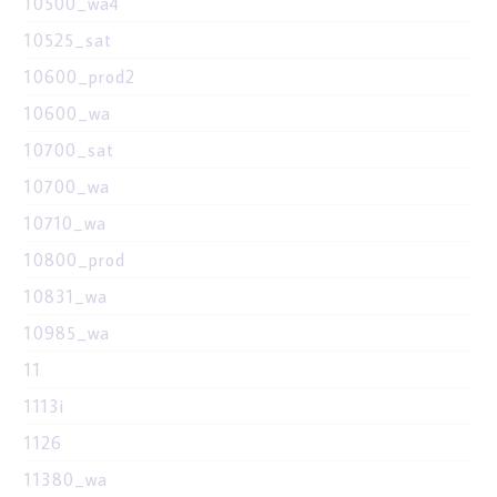
10500_wa4
10525_sat
10600_prod2
10600_wa
10700_sat
10700_wa
10710_wa
10800_prod
10831_wa
10985_wa
11
1113i
1126
11380_wa