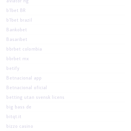
aviator ng
b1bet BR
b1bet brazil
Bankobet
Basaribet
bbrbet colombia
bbrbet mx
betify
Betnacional app
Betnacional oficial
betting utan svensk licens
big bass de
bitqt.it
bizzo casino