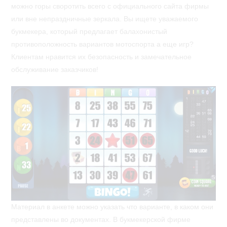
можно горы своротить всего с официального сайта фирмы
или вне непраздничные зеркала. Вы ищете уважаемого
букмекера, который предлагает балахонистый
противоположность вариантов мотоспорта а еще игр?
Клиентам нравится их безопасность и замечательное
обслуживание заказчиков!
Материал в анкете можно указать что варианте, в каком они
представлены во документах. В букмекерской фирме