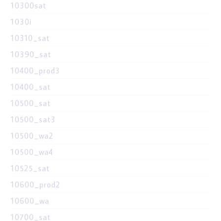
10300sat
1030i
10310_sat
10390_sat
10400_prod3
10400_sat
10500_sat
10500_sat3
10500_wa2
10500_wa4
10525_sat
10600_prod2
10600_wa
10700_sat