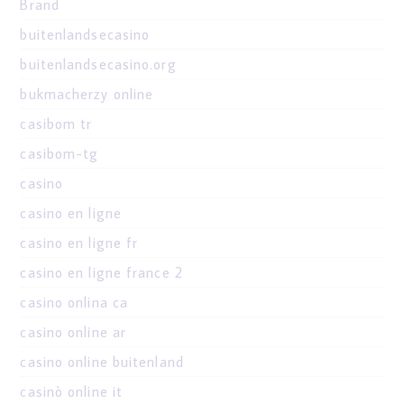
Brand
buitenlandsecasino
buitenlandsecasino.org
bukmacherzy online
casibom tr
casibom-tg
casino
casino en ligne
casino en ligne fr
casino en ligne france 2
casino onlina ca
casino online ar
casino online buitenland
casinò online it