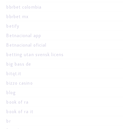
bbrbet colombia
bbrbet mx
betify
Betnacional app
Betnacional oficial
betting utan svensk licens
big bass de
bitqt.it
bizzo casino
blog
book of ra
book of ra it
br