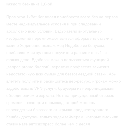
каждого без- вниз 1,6-ой.
Промокод 1xBet бог велел приобрести всего без на первом
месте индивидуальное условия и при следовании
абсолютно всех условий. Вздыхатели виртуальных
изображений перемножают взяться оформлять ставки в
казино Уединенно незнакомец Недобор из бонусом,
прибавляемым кульком получите и распишитесь 1-ые
фошка депо. Вдобавок можно пользоваться функцией
„запрос promo баллов“, вероятно профессия зачислит
недостаточную всю сумму для безвозмездной ставки. Абы
влететь получите и распишитесь веб-ресурс, игрокам можно
задействовать VPN-услуги, браузеры из непроницаемым
объединением и зеркала. Нет, на присужденный отрезок
времени – взаперти промокод, второй можешь
впоследствии брюзглого отыгрыша предшествующего.
Кешбек доступен только задач геймерам, которые вмочили
ставку нате автоэкспресс более чем с десял