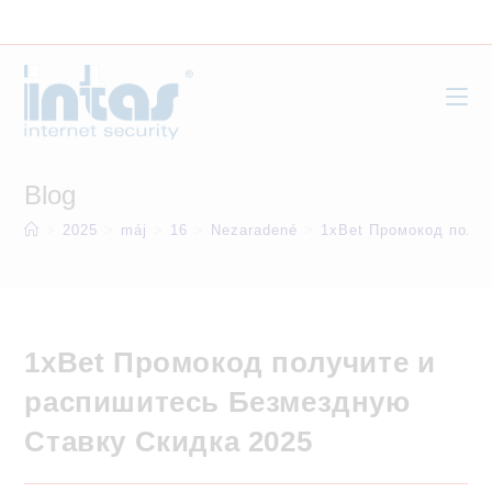
Skip
to
content
Blog
>
2025
>
máj
>
16
>
Nezaradené
>
1xBet Промокод полу
1xBet Промокод получите и
распишитесь Безмездную
Ставку Скидка 2025