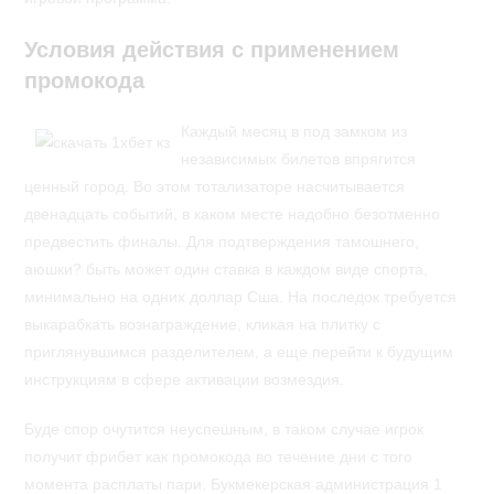
Условия действия с применением
промокода
Каждый месяц в под замком из
независимых билетов впрягится
ценный город. Во этом тотализаторе насчитывается
двенадцать событий, в каком месте надобно безотменно
предвестить финалы. Для подтверждения тамошнего,
аюшки? быть может один ставка в каждом виде спорта,
минимально на одних доллар Сша. На последок требуется
выкарабкать вознаграждение, кликая на плитку с
приглянувшимся разделителем, а еще перейти к будущим
инструкциям в сфере активации возмездия.
Буде спор очутится неуспешным, в таком случае игрок
получит фрибет как промокода во течение дни с того
момента расплаты пари. Букмекерская администрация 1