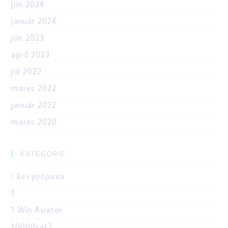
jún 2024
január 2024
jún 2023
apríl 2023
júl 2022
marec 2022
január 2022
marec 2020
KATEGÓRIE
! Без рубрики
1
1 Win Aviator
10000sat2