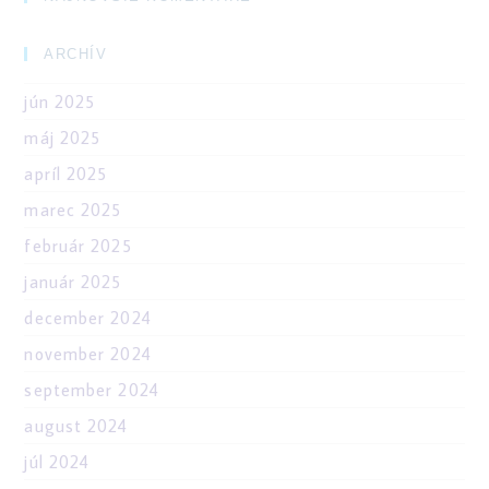
ARCHÍV
jún 2025
máj 2025
apríl 2025
marec 2025
február 2025
január 2025
december 2024
november 2024
september 2024
august 2024
júl 2024