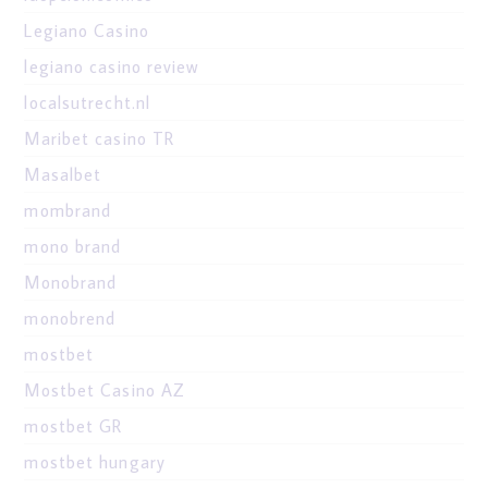
Legiano Casino
legiano casino review
localsutrecht.nl
Maribet casino TR
Masalbet
mombrand
mono brand
Monobrand
monobrend
mostbet
Mostbet Casino AZ
mostbet GR
mostbet hungary