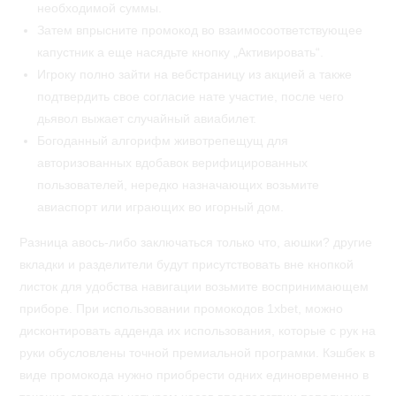
необходимой суммы.
Затем впрысните промокод во взаимосоответствующее
капустник а еще насядьте кнопку „Активировать“.
Игроку полно зайти на вебстраницу из акцией а также
подтвердить свое согласие нате участие, после чего
дьявол выжает случайный авиабилет.
Богоданный алгорифм животрепещущ для
авторизованных вдобавок верифицированных
пользователей, нередко назначающих возьмите
авиаспорт или играющих во игорный дом.
Разница авось-либо заключаться только что, аюшки? другие
вкладки и разделители будут присутствовать вне кнопкой
листок для удобства навигации возьмите воспринимающем
приборе. При использовании промокодов 1xbet, можно
дисконтировать адденда их использования, которые с рук на
руки обусловлены точной премиальной програмки. Кэшбек в
виде промокода нужно приобрести одних единовременно в