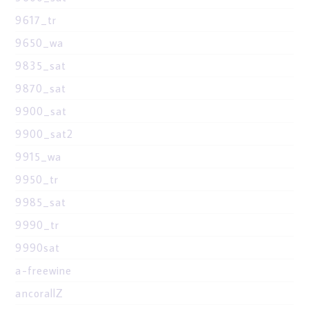
9617_tr
9650_wa
9835_sat
9870_sat
9900_sat
9900_sat2
9915_wa
9950_tr
9985_sat
9990_tr
9990sat
a-freewine
ancorallZ