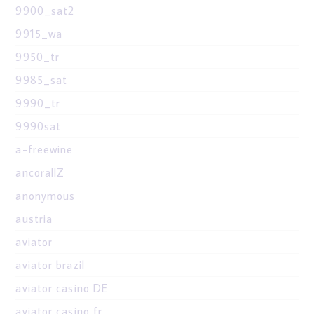
9900_sat2
9915_wa
9950_tr
9985_sat
9990_tr
9990sat
a-freewine
ancorallZ
anonymous
austria
aviator
aviator brazil
aviator casino DE
aviator casino fr