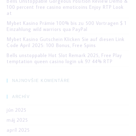
Bells Unstoppable Gorgeous Position Review Demo &
100 percent free casino emoticoins Enjoy RTP Look
at
Mybet Kasino Prämie 100% bis zu 500 Vortragen $ 1
Einzahlung wild warriors qua PayPal
Mybet Kasino Gutschein Klicken Sie auf diesen Link
Code April 2025: 100 Bonus, Free Spins
Bells unstoppable Hot Slot Remark 2025, Free Play
temptation queen casino login uk 97 44% RTP
NAJNOVŠIE KOMENTÁRE
ARCHÍV
jún 2025
máj 2025
apríl 2025