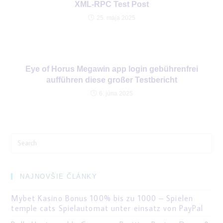
XML-RPC Test Post
25. mája 2025
Eye of Horus Megawin app login gebührenfrei
aufführen diese großer Testbericht
6. júna 2025
Search
for:
NAJNOVŠIE ČLÁNKY
Mybet Kasino Bonus 100% bis zu 1000 – Spielen
temple cats Spielautomat unter einsatz von PayPal