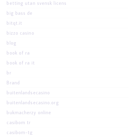
betting utan svensk licens
big bass de
bitqt.it
bizzo casino
blog
book of ra
book of ra it
br
Brand
buitenlandsecasino
buitenlandsecasino.org
bukmacherzy online
casibom tr
casibom-tg