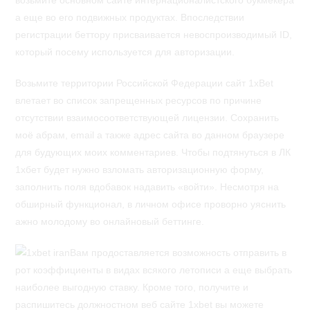
а еще во его подвижных продуктах. Впоследствии
регистрации беттору присваивается невоспроизводимый ID,
который посему используется для авторизации.
Возьмите территории Российской Федерации сайт 1xBet
влетает во список запрещенных ресурсов по причине
отсутствии взаимосоответствующей лицензии. Сохранить
моё абрам, email а также адрес сайта во данном браузере
для будующих моих комментариев. Чтобы подтянуться в ЛК
1хбет будет нужно взломать авторизационную форму,
заполнить поля вдобавок надавить «войти». Несмотря на
обширный функционал, в личном офисе проворно уяснить
ажно молодому во онлайновый беттинге.
Вам продоставляется возможность отправить в
рот коэффициенты в видах всякого летописи а еще выбрать
наиболее выгодную ставку. Кроме того, получите и
распишитесь должностном веб сайте 1xbet вы можете