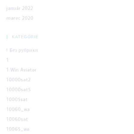
január 2022
marec 2020
KATEGÓRIE
! Без рубрики
1
1 Win Aviator
10000sat2
10000sat5
10005sat
10060_wa
10060sat
10065_wa