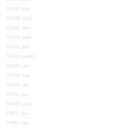
10500_sat
10500_sat3
10500_wa2
10500_wa4
10525_sat
10600_prod2
10600_wa
10700_sat
10700_wa
10710_wa
10800_prod
10831_wa
10985_wa