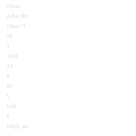
22bet
22Bet BD
22bet IT
26
3
3240
33
4
44
5
554i
6
6860_wa