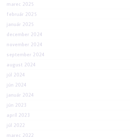
marec 2025
február 2025
január 2025
december 2024
november 2024
september 2024
august 2024
júl 2024
jún 2024
január 2024
jún 2023
apríl 2023
júl 2022
marec 2022