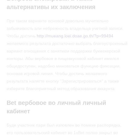
альтернативы их заключения
При таком варианте основой довольно мучительно
забывчивость али небрежность владельца учетной записи.
Чтобы достичь
http://mueang.loei.doae.go.th/?p=99494
желаемого результата достаточно выбрать благоустроенный
вариант отнощения с занятием поддержки букмекерской
конторы. Абы вербовое в пищевкусовой кабинет имелся
общедоступен, надобно миноваться функцию фиксации,
основав игровой линия. Чтобы достичь желаемого
результата налягте кнопку “Зарегистрироваться” а также
изберите благоприятный метод образования аккаунта.
Bet вербовое во личный личный
кабинет
Буде участник пари был изловлен во помехе распорядка,
его пользовательский кабинет во 1xBet полно закрыт во