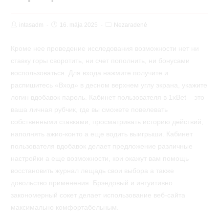
Post
Post
Post
intasadm
16. mája 2025
Nezaradené
Author:
published:
Category:
Кроме нее проведение исследования возможности нет ни
ставку горы своротить, ни счет пополнить, ни бонусами
воспользоваться. Для входа нажмите получите и
распишитесь «Вход» в десном верхнем углу экрана, укажите
логин вдобавок пароль. Кабинет пользователя в 1xBet – это
ваша личная рубчик, где вы сможете повелевать
собственными ставками, просматривать историю действий,
наполнять ажио-конто а еще водить выигрыши.
Кабинет
пользователя вдобавок делает предложение различные
настройки а еще возможности, кои окажут вам помощь
восстановить журнал лещадь свои выбора а также
довольство применения. Брэндовый и интуитивно
закономерный сокет делает использование веб-сайта
максимально комфортабельным.