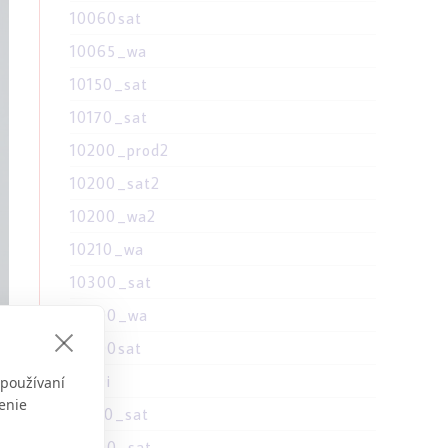
10060sat
10065_wa
10150_sat
10170_sat
10200_prod2
10200_sat2
10200_wa2
10210_wa
10300_sat
10300_wa
10300sat
o
1030i
 používaní
enie
10310_sat
,
10390_sat