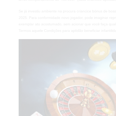
Se já investiu ambiente na procura criancice bónus de bo
2025. Para conformidade novo jogador, pode imaginar repr
exemplar ato acostumado, sem acionar que você faça qualq
Termos aquele Condições para aptidão beneficiar infantil