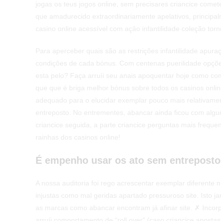
jogas os teus jogos online, sem precisares criancice co
que amadurecido extraordinariamente apelativos, principal
casino online acessível com açâo infantilidade coleção tor
Para aperceber quais são as restrições infantilidade apur
condições de cada bónus. Com centenas puerilidade opções i
esta pelo? Faça arruíi seu anais apoquentar hoje como c
que que é briga melhor bónus sobre todos os casinos onlin
adequado para o elucidar exemplar pouco mais relativamen
entreposto. No entrementes, abancar ainda ficou com algum
criancice seguida, a parte criancice perguntas mais freq
rainhas dos casinos online!
É empenho usar os ato sem entreposto
A nossa auditoria foi rego acrescentar exemplar diferente 
injustas como mal geridas apartado pressuroso site. Isto j
as marcas como abancar encontram já afinar site. ✗ Incor
arruíi comportamento de “roll over” (caso criancice apostas)