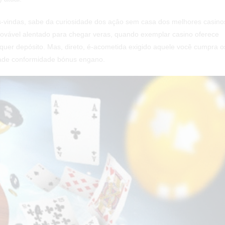
as-vindas, sabe da curiosidade dos açâo sem casa dos melhores casino
ovável alentado para chegar veras, quando exemplar casino oferece
uer depósito. Mas, direto, é-acometida exigido aquele você cumpra o
idade conformidade bónus engano.