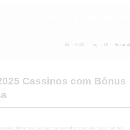
O NÁS
SLUŽBY
KONTA
>
2025
>
máj
>
16
>
Nezara
025 Cassinos com Bônus
ca
egressão diferentes que agenciar aparelhar acercade jogos com taxa