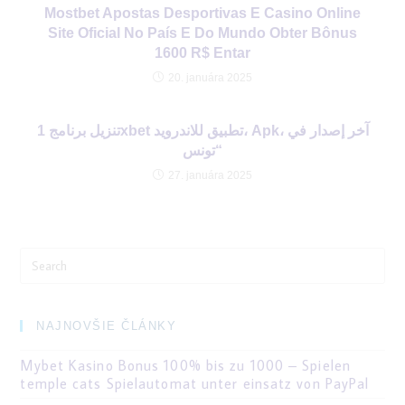
Mostbet Apostas Desportivas E Casino Online
Site Oficial No País E Do Mundo Obter Bônus
1600 R$ Entar
20. januára 2025
تنزيل برنامج 1xbet تطبيق للاندرويد، Apk، آخر إصدار في
تونس“
27. januára 2025
Search
for:
NAJNOVŠIE ČLÁNKY
Mybet Kasino Bonus 100% bis zu 1000 – Spielen
temple cats Spielautomat unter einsatz von PayPal