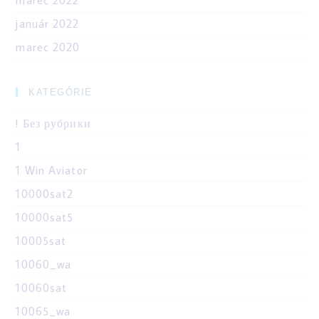
marec 2022
január 2022
marec 2020
KATEGÓRIE
! Без рубрики
1
1 Win Aviator
10000sat2
10000sat5
10005sat
10060_wa
10060sat
10065_wa