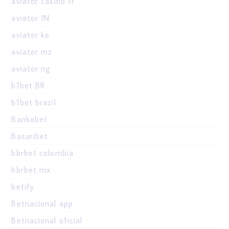
aviator casino fr
aviator IN
aviator ke
aviator mz
aviator ng
b1bet BR
b1bet brazil
Bankobet
Basaribet
bbrbet colombia
bbrbet mx
betify
Betnacional app
Betnacional oficial