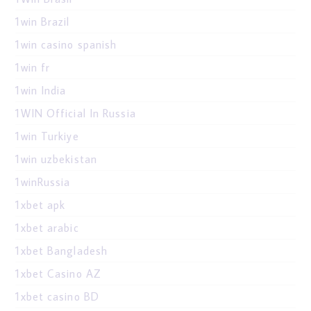
1win Brazil
1win casino spanish
1win fr
1win India
1WIN Official In Russia
1win Turkiye
1win uzbekistan
1winRussia
1xbet apk
1xbet arabic
1xbet Bangladesh
1xbet Casino AZ
1xbet casino BD