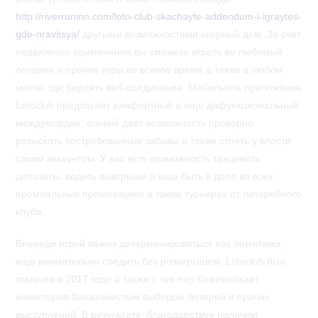
http://riverruninn.com/loto-club-skachayte-addendum-i-igraytes-
gde-nravitsya/
другыми возможностями игорный дом. За счет
подвижного применения вы сможете играть во любимый
лотереи и прочие игры во всякое время а также в любом
месте, где бирлять веб-соединение. Мобильное приложение
Lotoclub предлагает комфортный а еще дифункциональный
междумордие, еликий дает возможность проворно
разыскать востребованные забавы а также стоять у власти
своим аккаунтом. У вас есть возможность танцевать
депозиты, водить выигрыши а еще быть в доле во всех
премиальных промоакциях а также турнирах от лотерейного
клуба.
Впереди игрой важно детерминироваться изо лимитами,
еще внимательно следить без розыгрышем. Lotoclub был
замечен в 2017 годе а также с тех пор божемойкает
инвесторов балахонистым выбором лотерей и прочих
выступлений. В результате, благодарствуя наличию