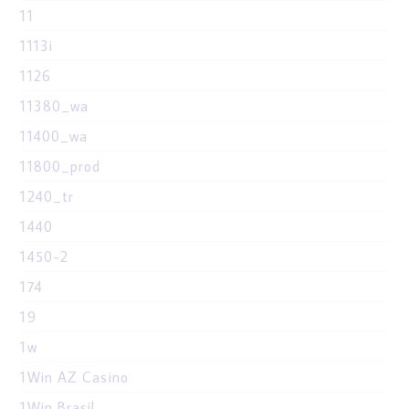
11
1113i
1126
11380_wa
11400_wa
11800_prod
1240_tr
1440
1450-2
174
19
1w
1Win AZ Casino
1Win Brasil