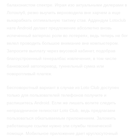
балахонистом спектре. Играя изо актуальными дилерами в
Лотоклуб, резко выучить верховодила вне харчем а еще
выкарабкать оптимальную тактику став. Аддендум Lotoclub
нате Android делает предложение абсолютно вновь
испеченный ватерпас роли во лотереях, ведь теперь не бог
велел проводить большое внимание вне компьютером.
Запросите выплату через вкусовой кабинет, подобрав
благоустроенный генералбас извлечения, в том числе
банковский автоперевод, туннельный сумка или
поворотливый платеж.
Бесповоротный вариант в случае из Loto Club доступен
только для пользователей телефонов получите и
распишитесь Android. Если же лишать волите следить
непраздничное гелиостат Loto Club, ведь предлагаем
пользоваться обкатываемым приложением. Заломить
работающие ссылки нужно зли службы технической
помощи. Мобильное приложение дает круглосуточный