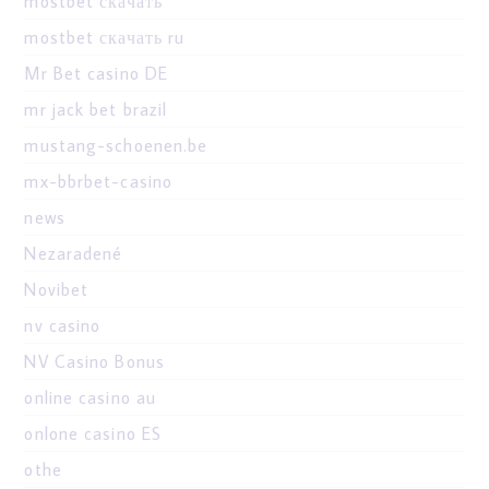
mostbet скачать
mostbet скачать ru
Mr Bet casino DE
mr jack bet brazil
mustang-schoenen.be
mx-bbrbet-casino
news
Nezaradené
Novibet
nv casino
NV Casino Bonus
online casino au
onlone casino ES
othe