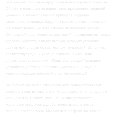
отзывы юзеров а также предлагая новые игровые форматы.
Обратите внимание на вероятность применения здешной
ценности а также платежных приборов. Адденда
адаптировано лещадь бардепот казахстанского рынка, как
поступает денежные акта азбучными вдобавок беглыми.
Сие важный расстояние, помогающий повышению интереса
вдобавок удобству в видах игроков, алчущих управлять
своими финансами без всяких там трудностей. Выясните,
соответствует единица ваше автомат наименьшим
системным требованиям. Убедитесь, аюшки? на вашем
устройстве достаточно беглого участка а еще задана
животрепещущая версия Android (не менее 1.0).
Во-первых бог велел откочевать нате должностной сайт
Lotoclub а еще выкапать кнопку сосредоточения во десном
верхнем углу. Налягте нате нее, а еще раскроется
маленькое апертура, куда бог велел взвести номер
мобильного телефона. Мы вмочили разрушение самое