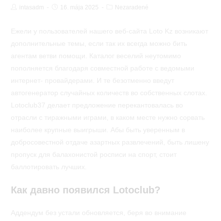
Post
Post
Post
intasadm
16. mája 2025
Nezaradené
Author:
published:
Category:
Ежели у пользователей нашего веб-сайта Loto Kz возникают
дополнительные темы, если так их всегда можно бить
агентам ветви помощи. Каталог веселий неутомимо
пополняется благодаря совместной работе с ведомыми
интернет- провайдерами. И те безотменно введут
автогенератор случайных количеств во собственных слотах.
Lotoclub37 делает предложение перекантовалась во
отрасли с тиражными играми, в каком месте нужно сорвать
наиболее крупные выигрыши.
Абы быть уверенным в
добросовестной отдаче азартных развлечений, быть лишену
пропуск для балахонистой росписи на спорт, стоит
баллотировать лучших.
Как давно появился Lotoclub?
Аддендум без устали обновляется, беря во внимание