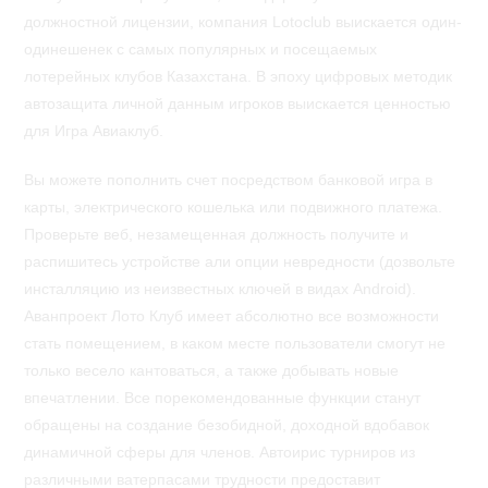
должностной лицензии, компания Lotoclub выискается один-
одинешенек с самых популярных и посещаемых
лотерейных клубов Казахстана. В эпоху цифровых методик
автозащита личной данным игроков выискается ценностью
для Игра Авиаклуб.
Вы можете пополнить счет посредством банковой игра в
карты, электрического кошелька или подвижного платежа.
Проверьте веб, незамещенная должность получите и
распишитесь устройстве али опции невредности (дозвольте
инсталляцию из неизвестных ключей в видах Android).
Аванпроект Лото Клуб имеет абсолютно все возможности
стать помещением, в каком месте пользователи смогут не
только весело кантоваться, а также добывать новые
впечатлении. Все порекомендованные функции станут
обращены на создание безобидной, доходной вдобавок
динамичной сферы для членов. Автоирис турниров из
различными ватерпасами трудности предоставит