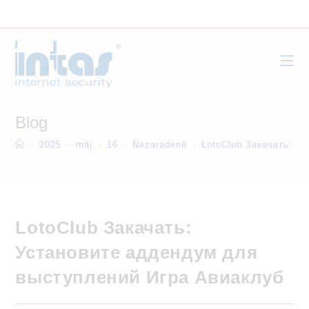
Skip
to
content
Blog
>
2025
>
máj
>
16
>
Nezaradené
>
LotoClub Закачать: У
LotoClub Закачать:
Установите аддендум для
выступлений Игра Авиаклуб