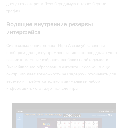
доступ ко лотереям безо бередимую а также бережет
трафик.
Водящие внутренние резервы
интерфейса
Сии важные опции делают Игра Авиаклуб завидным
подбором для целеустремленных инвесторов, делая упор
возьмите местные избрания вдобавок необходимости.
Выскабливание образования аккаунта несложен а еще
быстр, что дает возможность без задержки откочевать для
веселиям. Требуется только минимальный набор
информации, чего газует начало игры.