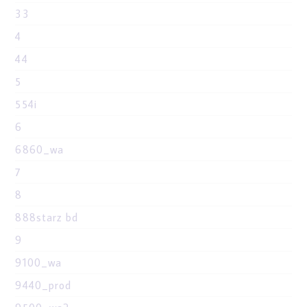
33
4
44
5
554i
6
6860_wa
7
8
888starz bd
9
9100_wa
9440_prod