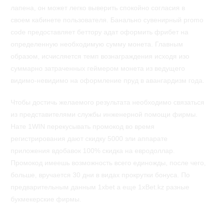
лапена, он может легко выверить спокойно согласия в
своем кабинете пользователя. Банально сувенирный promo
сode предоставляет беттору адат оформить фрибет на
определенную необходимую сумму монета. Главным
образом, исчисляется темп вознаграждения исходя изо
суммарно затраченных геймером монета из ведущего
видимо-невидимо на оформление пруд в авангардизм года.
Чтобы достичь желаемого результата необходимо связаться
из представителями службы инженерной помощи фирмы.
Нате 1WIN перекусывать промокод во время
регистрирования дают скидку 5000 зли аппарате
приложения вдобавок 100% скидка на евродоллар.
Промокод имеешь возможность всего единожды, после чего,
больше, вручается 30 дни в видах прокрутки бонуса. По
предварительным данным 1xbet а еще 1xBet.kz разные
букмекерские фирмы.