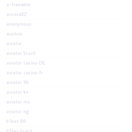
a-freewine
ancorallZ
anonymous
austria
aviator
aviator brazil
aviator casino DE
aviator casino fr
aviator IN
aviator ke
aviator mz
aviator ng
b1bet BR
b1bet brazil