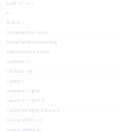
book of ra it
br
Brand
buitenlandsecasino
buitenlandsecasino.org
bukmacherzy online
casibom tr
casibom-tg
casino
casino en ligne
casino en ligne fr
casino en ligne france 2
casino onlina ca
casino online ar