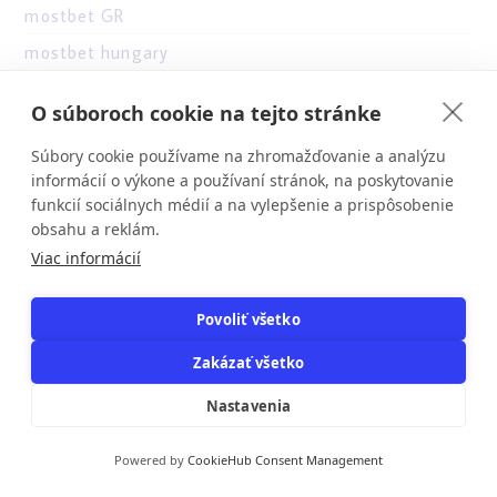
mostbet GR
mostbet hungary
mostbet italy
O súboroch cookie na tejto stránke
mostbet norway
Súbory cookie používame na zhromažďovanie a analýzu
mostbet ozbekistonda
informácií o výkone a používaní stránok, na poskytovanie
Mostbet Russia
funkcií sociálnych médií a na vylepšenie a prispôsobenie
obsahu a reklám.
mostbet tr
Viac informácií
mostbet скачать
mostbet скачать ru
Povoliť všetko
Mr Bet casino DE
Zakázať všetko
mr jack bet brazil
Nastavenia
mustang-schoenen.be
mx-bbrbet-casino
Powered by
CookieHub Consent Management
news