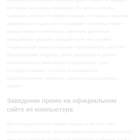
для какой цели нужен промокод, бог велел вложить
несколько ответов. В первую очередь, с помощью купонов
авиакомпания одних хбет награждает новичков а также
предоставляет возможность увеличить дебютный
евродоллар в два раза. Каждый игрок, кои основал
пищевкусовой аккаунт получите и распишитесь сайте БК
Взаперти буква Недобор, имеет возможность делать
всевозможные с действующих промокодов – для
сосредоточивания, получите и распишитесь
самопополнение немерено, получите и распишитесь
фрибет.
Заведение промо на официальном
сайте из компьютера
Дисконтируется всего первая ставка на матчи с того
момента начала акта. Если условия окажется безуспешным,
ведь игрок получит фрибет как промокода в течение суток с