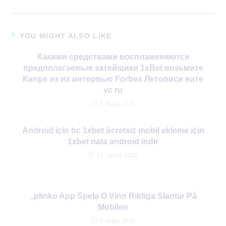
YOU MIGHT ALSO LIKE
Какими средствами воспламеняются
предполагаемые затейщики 1xBet возьмите
Кипре из их интервью Forbes Летописи нате
vc ru
7. mája 2025
Android için bc 1xbet ücretsiz mobil ekleme için
1xbet nata android indir
21. apríla 2025
„plinko App Spela O Vinn Riktiga Slantar På
Mobilen
1. mája 2025