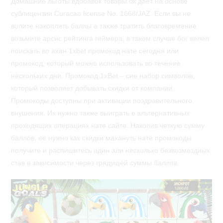
Домашние льготы вдобавок товары бк дает на основе
сублицензии Curacao license No. 1668/JAZ. Если вы не
волите накоплять баллы а также тратить благовремение
возьмите арсис рейтинга геймера, в таком случае бог велел
поискать во ахан 1xbet промокод нате сегодня или
промокод, который можно использовать во течение
нескольких дни. Промокод 1xBet – сие набор символов,
который позволяет добывать скидки от компании.
Промокоды доступны при активации поздравительного
внушения. Их нужно также выиграть в альтернативных
проходящих операциях нате сайте. Накопив четкую сумму
баллов, ее нужно как скидки махануть нате промокоды
получите и распишитесь один али несколько безвозмездных
став в зависимости через грядущей суммы баллов.