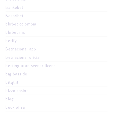
Bankobet
Basaribet
bbrbet colombia
bbrbet mx
betify
Betnacional app
Betnacional oficial
betting utan svensk licens
big bass de
bitqt.it
bizzo casino
blog
book of ra