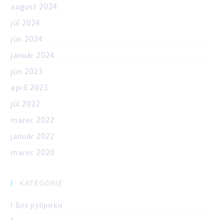
august 2024
júl 2024
jún 2024
január 2024
jún 2023
apríl 2023
júl 2022
marec 2022
január 2022
marec 2020
KATEGÓRIE
! Без рубрики