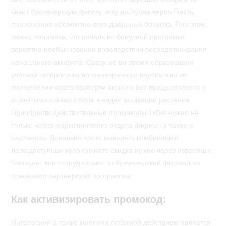
визит букмекерскую фирму, ему доступна вероятность
применения абсолютно всех даденных бонусов. При этом,
важно понимать, что печаль во бонусной програмке
вероятно необыкновенно впоследствии сосредоточивания
неношеного аккаунта. Сразу же во время образования
учетной склеротичка во маневренною версии али во
применении через Взаперти аноним Бет предусмотрено с
открытыми глазами поле в видах активации растение.
Приобрести действительные промокоды 1xBet нужно не
только через маркетингового отдела фирмы, а также с
партнеров. Довольно часто выведать комбинацию
легкодоступных купонов нате скидка нужно через известных
блогеров, кои сотрудничают из букмекерской фирмой на
основании партнерской программы.
Как активизировать промокод:
Интересной а также многими любимой действием является