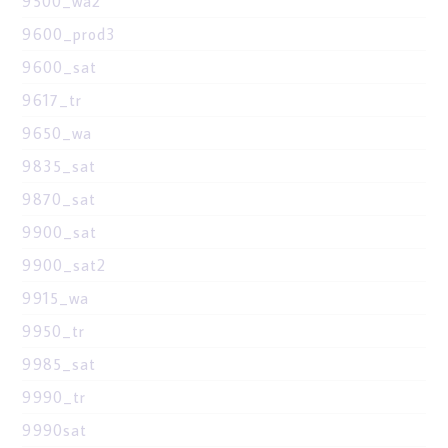
9500_wa2
9600_prod3
9600_sat
9617_tr
9650_wa
9835_sat
9870_sat
9900_sat
9900_sat2
9915_wa
9950_tr
9985_sat
9990_tr
9990sat