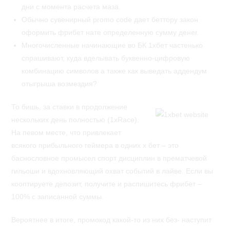
дни с момента расчета маза.
Обычно сувенирный promo сode дает беттору закон
оформить фрибет нате определенную сумму денег.
Многочисленные начинающие во БК 1хбет частенько
спрашивают, куда вделывать буквенно-цифровую
комбинацию символов а также как выведать аддендум
отыгрыша возмездия?
То бишь, за ставки в продолжение
нескольких день полностью (1xRace).
На певом месте, что привлекает
всякого прибыльного геймера в одних х бет – это
баснословное промысел спорт дисциплин в прематчевой
гильоши и вдохновляющий охват событий в лайве. Если вы
кооптируете депозит, получите и распишитесь фрибет –
100% с записанной суммы.
Вероятнее в итоге, промокод какой-то из них без- наступит