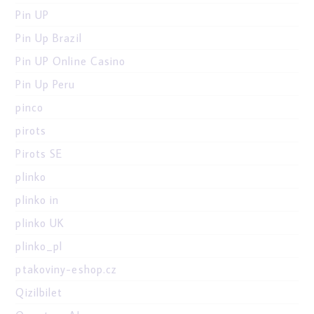
Pin UP
Pin Up Brazil
Pin UP Online Casino
Pin Up Peru
pinco
pirots
Pirots SE
plinko
plinko in
plinko UK
plinko_pl
ptakoviny-eshop.cz
Qizilbilet