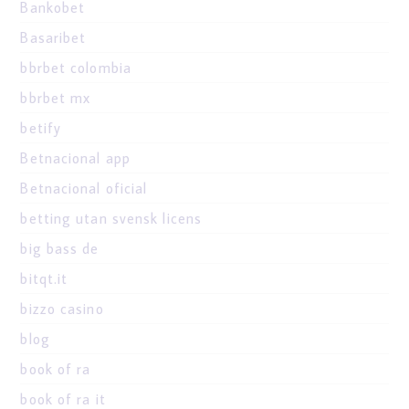
Bankobet
Basaribet
bbrbet colombia
bbrbet mx
betify
Betnacional app
Betnacional oficial
betting utan svensk licens
big bass de
bitqt.it
bizzo casino
blog
book of ra
book of ra it