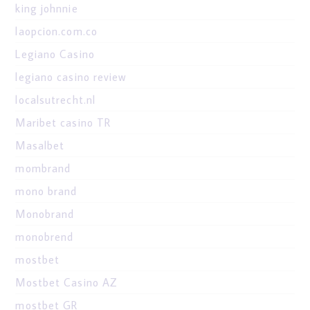
king johnnie
laopcion.com.co
Legiano Casino
legiano casino review
localsutrecht.nl
Maribet casino TR
Masalbet
mombrand
mono brand
Monobrand
monobrend
mostbet
Mostbet Casino AZ
mostbet GR