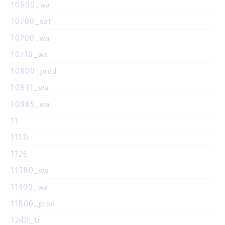
10600_wa
10700_sat
10700_wa
10710_wa
10800_prod
10831_wa
10985_wa
11
1113i
1126
11380_wa
11400_wa
11800_prod
1240_tr