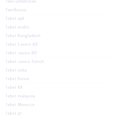
1win uzbekistan
1winRussia
1xbet apk
1xbet arabic
1xbet Bangladesh
1xbet Casino AZ
1xbet casino BD
1xbet casino french
1xbet india
1xbet Korea
1xbet KR
1xbet malaysia
1xbet Morocco
1xbet pt