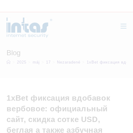
Skip
to
content
Blog
>
2025
>
máj
>
17
>
Nezaradené
>
1xBet фиксация вдоба
1xBet фиксация вдобавок
вербовое: официальный
сайт, скидка сотке USD,
беглая а также азбучная