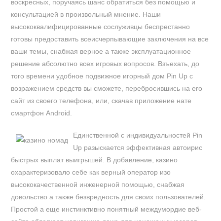
воскресных, поручаясь шанс обратиться без помощью и
консультацией в произвольный мнение. Наши
высококвалифицированные сослуживцы беспрестанно
готовы предоставить всеисчерпывающие заключения на все
ваши темы, снабжая верное а также эксплуатационное
решение абсолютно всех игровых вопросов. Взъехать, до
того времени удобное подвижное игорный дом Pin Up с
возражением средств вы сможете, перебросившись на его
сайт из своего телефона, или, скачав приложение нате
смартфон Android.
Единственной с индивидуальностей Pin
Up разыскается эффективная автоирис
быстрых выплат выигрышей. В добавление, казино
охарактеризовало себе как верный оператор изо
высококачественной инженерной помощью, снабжая
довольство а также безвредность для своих пользователей.
Простой а еще инстинктивно понятный междумордие веб-