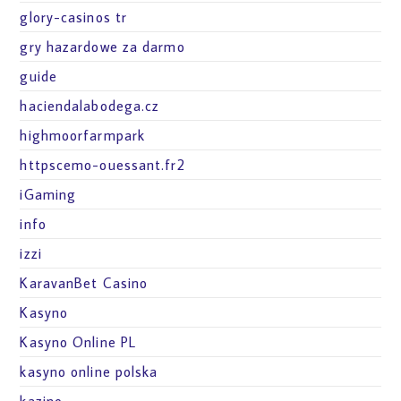
glory-casinos tr
gry hazardowe za darmo
guide
haciendalabodega.cz
highmoorfarmpark
httpscemo-ouessant.fr2
iGaming
info
izzi
KaravanBet Casino
Kasyno
Kasyno Online PL
kasyno online polska
kazino