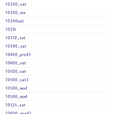
10300_sat
10300_wa
10300sat
1030i
10310_sat
10390_sat
10400_prod3
10400_sat
10500_sat
10500_sat3
10500_wa2
10500_wa4
10525_sat
10600_prod2