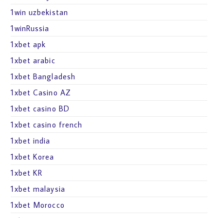
1win uzbekistan
1winRussia
1xbet apk
1xbet arabic
1xbet Bangladesh
1xbet Casino AZ
1xbet casino BD
1xbet casino french
1xbet india
1xbet Korea
1xbet KR
1xbet malaysia
1xbet Morocco