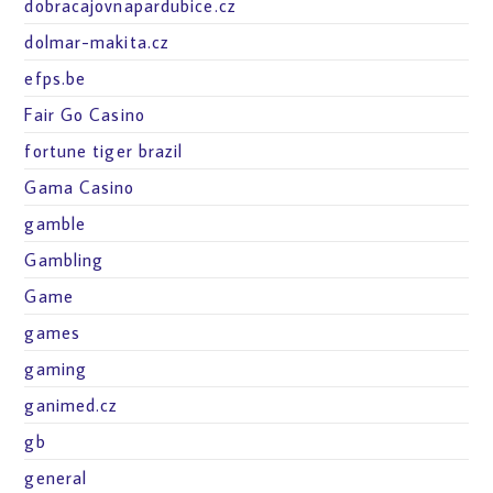
dobracajovnapardubice.cz
dolmar-makita.cz
efps.be
Fair Go Casino
fortune tiger brazil
Gama Casino
gamble
Gambling
Game
games
gaming
ganimed.cz
gb
general