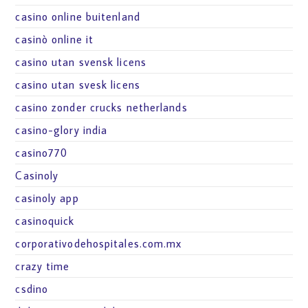
casino online buitenland
casinò online it
casino utan svensk licens
casino utan svesk licens
casino zonder crucks netherlands
casino-glory india
casino770
Casinoly
casinoly app
casinoquick
corporativodehospitales.com.mx
crazy time
csdino