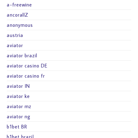
a-freewine
ancorallZ
anonymous
austria
aviator
aviator brazil
aviator casino DE
aviator casino fr
aviator IN
aviator ke
aviator mz
aviator ng
b1bet BR
b1bet brazil