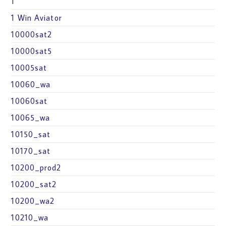
1
1 Win Aviator
10000sat2
10000sat5
10005sat
10060_wa
10060sat
10065_wa
10150_sat
10170_sat
10200_prod2
10200_sat2
10200_wa2
10210_wa