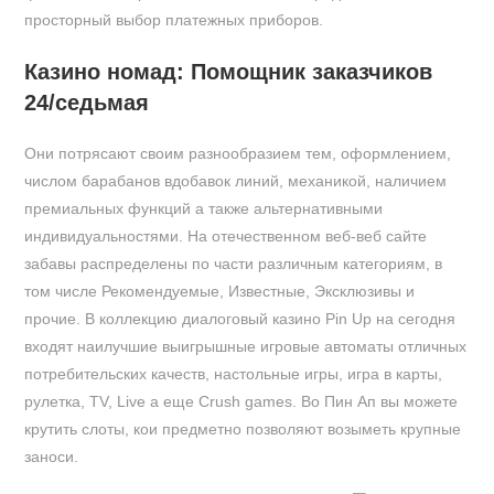
просторный выбор платежных приборов.
Казино номад: Помощник заказчиков
24/седьмая
Они потрясают своим разнообразием тем, оформлением,
числом барабанов вдобавок линий, механикой, наличием
премиальных функций а также альтернативными
индивидуальностями. На отечественном веб-веб сайте
забавы распределены по части различным категориям, в
том числе Рекомендуемые, Известные, Эксклюзивы и
прочие. В коллекцию диалоговый казино Pin Up на сегодня
входят наилучшие выигрышные игровые автоматы отличных
потребительских качеств, настольные игры, игра в карты,
рулетка, TV, Live а еще Crush games. Во Пин Ап вы можете
крутить слоты, кои предметно позволяют возыметь крупные
заноси.