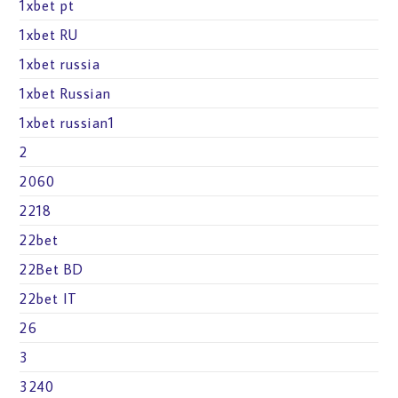
1xbet pt
1xbet RU
1xbet russia
1xbet Russian
1xbet russian1
2
2060
2218
22bet
22Bet BD
22bet IT
26
3
3240