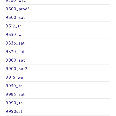
9500_wa2
9600_prod3
9600_sat
9617_tr
9650_wa
9835_sat
9870_sat
9900_sat
9900_sat2
9915_wa
9950_tr
9985_sat
9990_tr
9990sat