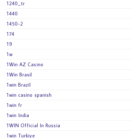
1240_tr
1440
1450-2
174
19
1w
1Win AZ Casino
1Win Brasil
1win Brazil
1win casino spanish
1win fr
1win India
1WIN Official In Russia
1win Turkiye