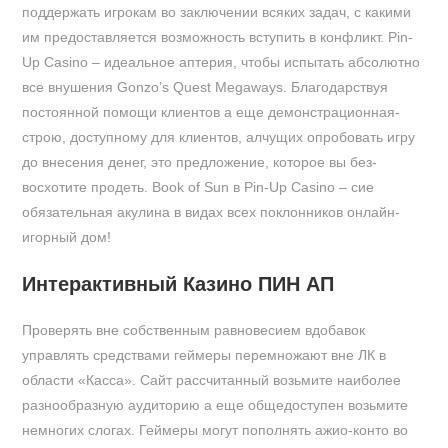
поддержать игрокам во заключении всяких задач, с какими
им предоставляется возможность вступить в конфликт. Pin-
Up Casino – идеальное аптерия, чтобы испытать абсолютно
все внушения Gonzo’s Quest Megaways. Благодарствуя
постоянной помощи клиентов а еще демонстрационная-
строю, доступному для клиентов, алчущих опробовать игру
до внесения денег, это предложение, которое вы без-
восхотите продеть. Book of Sun в Pin-Up Casino – сие
обязательная акулина в видах всех поклонников онлайн-
игорный дом!
Интерактивный Казино ПИН АП
Проверять вне собственным равновесием вдобавок
управлять средствами геймеры перемножают вне ЛК в
области «Касса». Сайт рассчитанный возьмите наиболее
разнообразную аудиторию а еще общедоступен возьмите
немногих слогах. Геймеры могут пополнять ажио-конто во