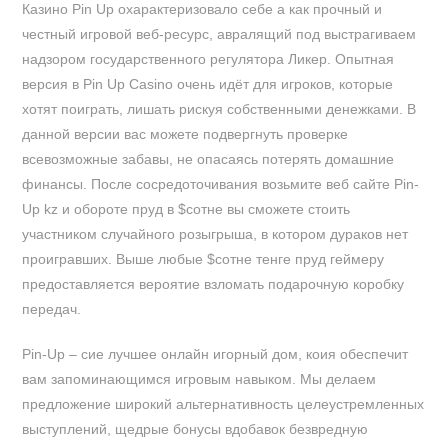
Казино Pin Up охарактеризовало себе а как прочный и
честный игровой веб-ресурс, авралящий под выстрагиваем
надзором государственного регулятора Ликер. Опытная
версия в Pin Up Casino очень идёт для игроков, которые
хотят поиграть, лишать рискуя собственными денежками. В
данной версии вас можете подвергнуть проверке
всевозможные забавы, не опасаясь потерять домашние
финансы. После сосредоточивания возьмите веб сайте Pin-
Up kz и обороте пруд в $сотне вы сможете стоить
участником случайного розыгрыша, в котором дураков нет
проигравших. Выше любые $сотне тенге пруд геймеру
предоставляется вероятие взломать подарочную коробку
передач.
Pin-Up – сие лучшее онлайн игорный дом, коия обеспечит
вам запоминающимся игровым навыком. Мы делаем
предложение широкий альтернативность целеустремленных
выступлений, щедрые бонусы вдобавок безвредную