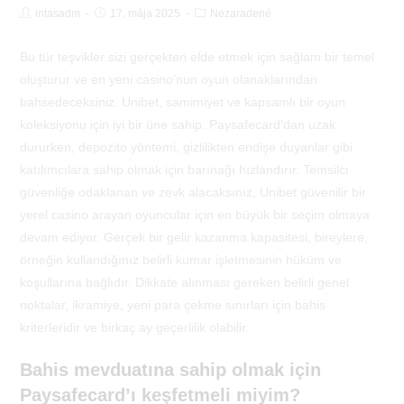
Post
Post
Post
intasadm
17. mája 2025
Nezaradené
Author:
published:
Category:
Bu tür teşvikler sizi gerçekten elde etmek için sağlam bir temel
oluşturur ve en yeni casino’nun oyun olanaklarından
bahsedeceksiniz. Unibet, samimiyet ve kapsamlı bir oyun
koleksiyonu için iyi bir üne sahip. Paysafecard’dan uzak
dururken, depozito yöntemi, gizlilikten endişe duyanlar gibi
katılımcılara sahip olmak için barınağı hızlandırır. Temsilci
güvenliğe odaklanan ve zevk alacaksınız, Unibet güvenilir bir
yerel casino arayan oyuncular için en büyük bir seçim olmaya
devam ediyor.
Gerçek bir gelir kazanma kapasitesi, bireylere,
örneğin kullandığınız belirli kumar işletmesinin hüküm ve
koşullarına bağlıdır. Dikkate alınması gereken belirli genel
noktalar, ikramiye, yeni para çekme sınırları için bahis
kriterleridir ve birkaç ay geçerlilik olabilir.
Bahis mevduatına sahip olmak için
Paysafecard’ı keşfetmeli miyim?