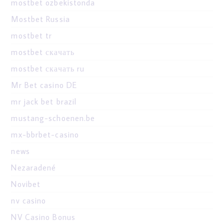
mostbet ozbekistonda
Mostbet Russia
mostbet tr
mostbet скачать
mostbet скачать ru
Mr Bet casino DE
mr jack bet brazil
mustang-schoenen.be
mx-bbrbet-casino
news
Nezaradené
Novibet
nv casino
NV Casino Bonus