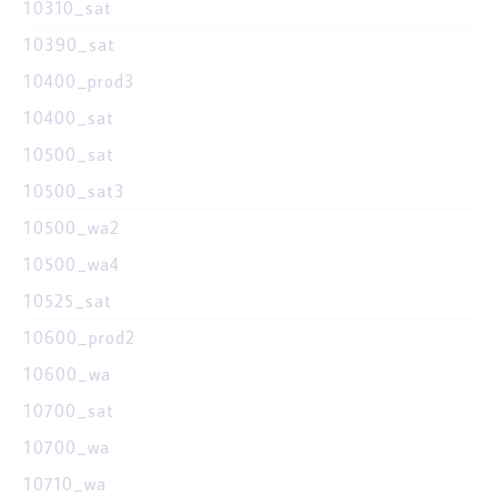
10310_sat
10390_sat
10400_prod3
10400_sat
10500_sat
10500_sat3
10500_wa2
10500_wa4
10525_sat
10600_prod2
10600_wa
10700_sat
10700_wa
10710_wa