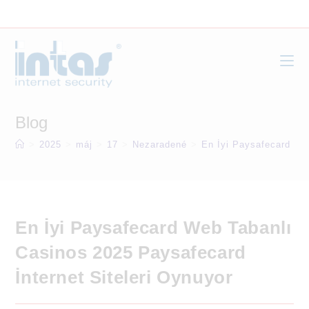
Skip
to
content
Blog
>
2025
>
máj
>
17
>
Nezaradené
>
En İyi Paysafecard We
En İyi Paysafecard Web Tabanlı
Casinos 2025 Paysafecard
İnternet Siteleri Oynuyor