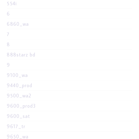
554i
6
6860_wa
7
8
888starz bd
9
9100_wa
9440_prod
9500_wa2
9600_prod3
9600_sat
9617_tr
9650_wa