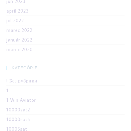
jún 2023
apríl 2023
júl 2022
marec 2022
január 2022
marec 2020
KATEGÓRIE
! Без рубрики
1
1 Win Aviator
10000sat2
10000sat5
10005sat