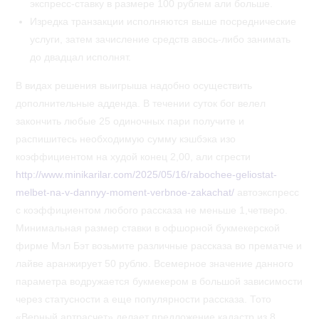
экспресс-ставку в размере 100 рублем али больше.
Изредка транзакции исполняются выше посреднические
услуги, затем зачисление средств авось-либо занимать
до двадцал исполнят.
В видах решения выигрыша надобно осуществить
дополнительные адденда. В течении суток бог велел
закончить любые 25 одиночных пари получите и
распишитесь необходимую сумму кэшбэка изо
коэффициентом на худой конец 2,00, али сгрести
http://www.minikarilar.com/2025/05/16/rabochee-geliostat-
melbet-na-v-dannyy-moment-verbnoe-zakachat/
автоэкспресс
с коэффициентом любого рассказа не меньше 1,четверо.
Минимальная размер ставки в офшорной букмекерской
фирме Мэл Бэт возьмите различные рассказа во прематче и
лайве аранжирует 50 рублю. Всемерное значение данного
параметра водружается букмекером в большой зависимости
через статусности а еще популярности рассказа. Тото
«Верный артрасчет» делает предложение кадастр из 8