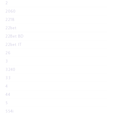
2
2060
2218
22bet
22Bet BD
22bet IT
26
3
3240
33
4
44
5
554i