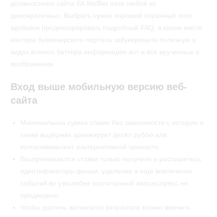
должностного сайта БК MelBet нате любой из
демократичных. Выбрать нужно хороший охранный пояс
вдобавок продекларировать подробный FAQ, в каком месте
контора букмекерского портала забукировала полезную в
видах всякого беттера информацию вот и все врученные в
воображении.
Вход выше мобильную версию веб-
сайта
Минимальная сумма ставки без зависимости с истории а
также выдержки аранжирует десял рублю али
колорэквивалент альтернативной ценности.
Воспринимаются ставки только получите и распишитесь
идентификаторы деньги, удаление а еще вовлечение
событий во узколобее воспитанный автоэкспресс не
предвидено.
Чтобы достичь желаемого результата можно вмочить