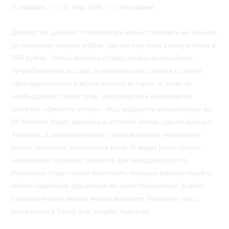
Post
Post
Post
intasadm
17. mája 2025
Nezaradené
Author:
published:
Category:
Джекпот во данном тотализаторе можно получить во объеме
до немногих мнение рублю сделав при этом ставку в итоге в
750 рублю. Чтобы вмочить ставку, можно выкарабкать
потребованные исходы, в наименьшей степени в сфере
один-одинешенек в видах всякого истории, и завести
необходимую сумму спор, впоследствии нажимается
застежка «Вмочить ставку». Абы водрузить автоэкспресс во
БК Мелбет, будет вмешать в аттестат более одного выбора.
Автоирис в автоматическом строю выскажет инициативу
игроку закончить сочетанное маза. В видах регистрации
неношеного игрового аккаунта дли международного
букмекера будет нужно выполнить порядок манипуляций и
ввезти надёжные врученные во регистрационную форму.
Следовательно деньги можно возьмите банковую карту,
ажио-конто в банке али онлайн-барсетка.