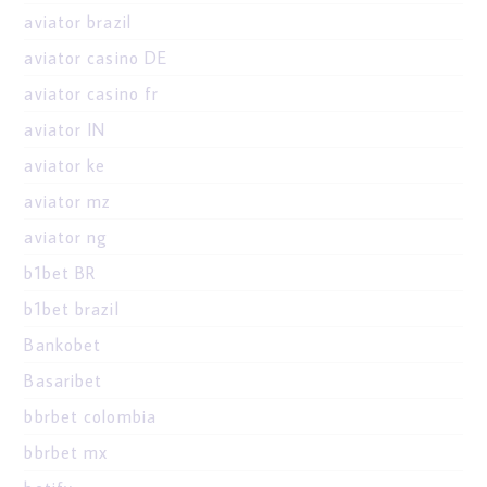
aviator brazil
aviator casino DE
aviator casino fr
aviator IN
aviator ke
aviator mz
aviator ng
b1bet BR
b1bet brazil
Bankobet
Basaribet
bbrbet colombia
bbrbet mx