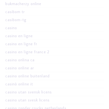
bukmacherzy online
casibom tr
casibom-tg
casino
casino en ligne
casino en ligne fr
casino en ligne france 2
casino onlina ca
casino online ar
casino online buitenland
casinò online it
casino utan svensk licens
casino utan svesk licens
casino zonder crucks netherlands