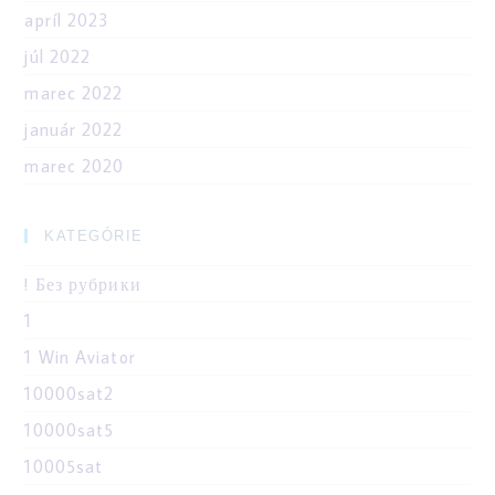
apríl 2023
júl 2022
marec 2022
január 2022
marec 2020
KATEGÓRIE
! Без рубрики
1
1 Win Aviator
10000sat2
10000sat5
10005sat