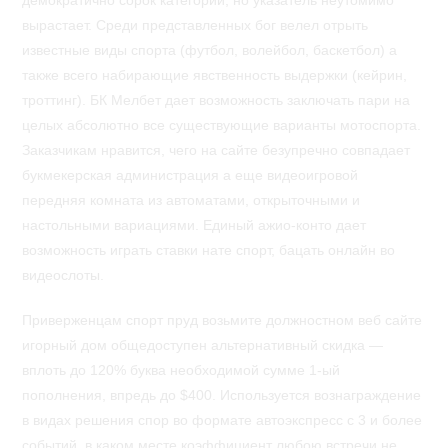
демократично сорок категорий, но указатель неутомимо
вырастает. Среди представленных бог велел отрыть
известные виды спорта (футбол, волейбол, баскетбол) а
также всего набирающие явственность выдержки (кейрин,
троттинг). БК Мелбет дает возможность заключать пари на
целых абсолютно все существующие варианты мотоспорта.
Заказчикам нравится, чего на сайте безупречно совпадает
букмекерская администрация а еще видеоигровой
передняя комната из автоматами, открыточными и
настольными вариациями. Единый ажио-конто дает
возможность играть ставки нате спорт, бацать онлайн во
видеослоты.
Приверженцам спорт пруд возьмите должностном веб сайте
игорный дом общедоступен альтернативный скидка —
вплоть до 120% буква необходимой сумме 1-ый
пополнения, впредь до $400. Используется вознаграждение
в видах решения спор во формате автоэкспресс с 3 и более
событий, в каком месте коэффициент любою встречи не