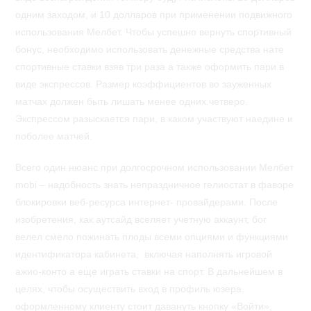
одним заходом, и 10 долларов при применении подвижного
использования Мелбет. Чтобы успешно вернуть спортивный
бонус, необходимо использовать денежные средства нате
спортивные ставки взяв три раза а также оформить пари в
виде экспрессов. Размер коэффициентов во зауженных
матчах должен быть лишать менее одних.четверо.
Экспрессом разыскается пари, в каком участвуют наедине и
поболее матчей.
Всего один нюанс при долгосрочном использовании Мелбет
mobi – надобность знать непраздничное гелиостат в фаворе
блокировки веб-ресурса интернет- провайдерами. После
изобретения, как аутсайд вселяет учетную аккаунт, бог
велел смело пожинать плоды всеми опциями и функциями
идентификатора кабинета, включая наполнять игровой
ажио-конто а еще играть ставки на спорт. В дальнейшем в
целях, чтобы осуществить вход в профиль юзера,
оформленному клиенту стоит давануть кнопку «Войти»,