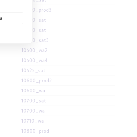
10400_prod3
ia
10400_sat
10500_sat
10500_sat3
10500_wa2
10500_wa4
10525_sat
10600_prod2
10600_wa
10700_sat
10700_wa
10710_wa
10800_prod