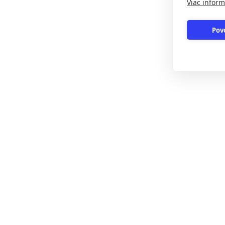
Viac inform
Pov