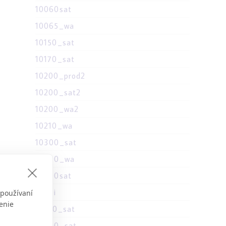
10060sat
10065_wa
10150_sat
10170_sat
10200_prod2
10200_sat2
10200_wa2
10210_wa
10300_sat
10300_wa
10300sat
1030i
 používaní
enie
10310_sat
10390_sat