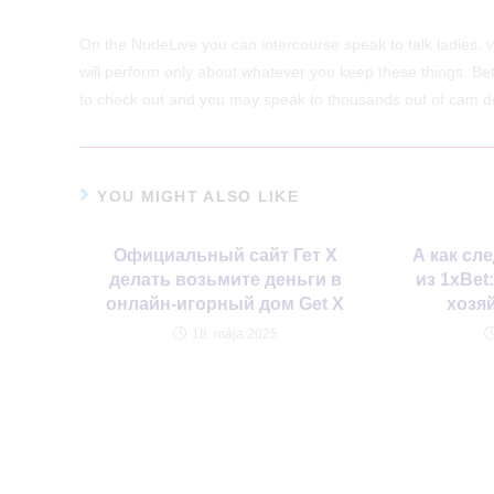
Author:
published:
Category:
On the NudeLive you can intercourse speak to talk ladies, 
will perform only about whatever you keep these things. Bet
to check out and you may speak to thousands out of cam de
YOU MIGHT ALSO LIKE
Официальный сайт Гет Х
А как сл
делать возьмите деньги в
из 1xBet
онлайн-игорный дом Get X
хозя
18. mája 2025