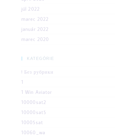
júl 2022
marec 2022
január 2022
marec 2020
KATEGÓRIE
! Без рубрики
1
1 Win Aviator
10000sat2
10000sat5
10005sat
10060_wa