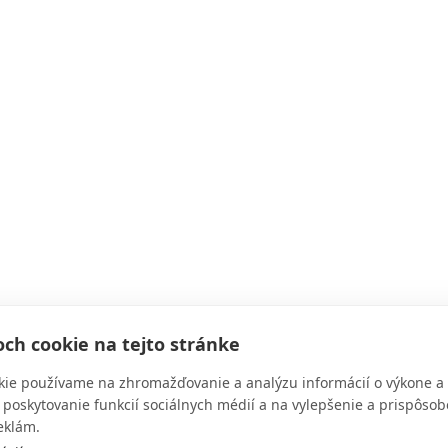
ch cookie na tejto stránke
kie používame na zhromažďovanie a analýzu informácií o výkone a
 poskytovanie funkcií sociálnych médií a na vylepšenie a prispôsob
eklám.