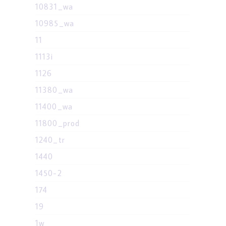
10831_wa
10985_wa
11
1113i
1126
11380_wa
11400_wa
11800_prod
1240_tr
1440
1450-2
174
19
1w