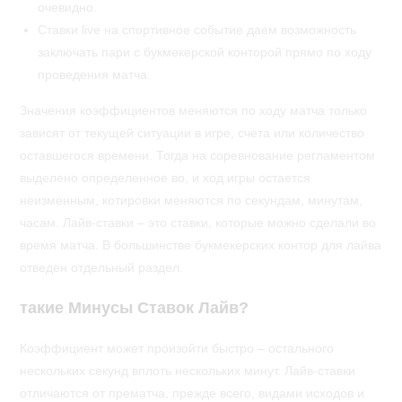
очевидно.
Ставки live на спортивное событие даем возможность
заключать пари с букмекерской конторой прямо по ходу
проведения матча.
Значения коэффициентов меняются по ходу матча только
зависят от текущей ситуации в игре, счета или количество
оставшегося времени. Тогда на соревнование регламентом
выделено определенное во, и ход игры остается
неизменным, котировки меняются по секундам, минутам,
часам. Лайв-ставки – это ставки, которые можно сделали во
время матча. В большинстве букмекерских контор для лайва
отведен отдельный раздел.
такие Минусы Ставок Лайв?
Коэффициент может произойти быстро – остального
нескольких секунд вплоть нескольких минут. Лайв-ставки
отличаются от прематча, прежде всего, видами исходов и