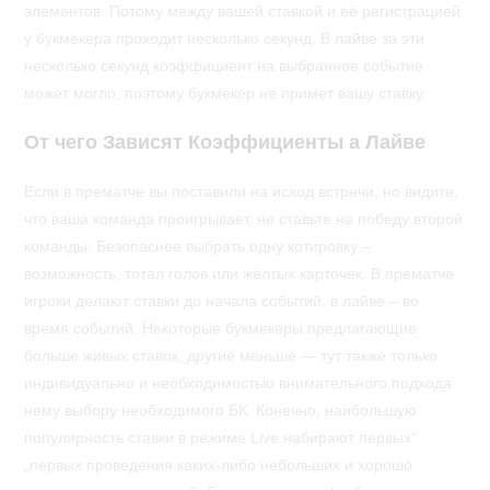
элементов. Потому между вашей ставкой и её регистрацией
у букмекера проходит несколько секунд. В лайве за эти
несколько секунд коэффициент на выбранное событие
может могло, поэтому букмекер не примет вашу ставку.
От чего Зависят Коэффициенты а Лайве
Если в прематче вы поставили на исход встречи, но видите,
что ваша команда проигрывает, не ставьте на победу второй
команды. Безопаснее выбрать одну котировку –
возможность, тотал голов или жёлтых карточек. В прематче
игроки делают ставки до начала событий, в лайве – во
время событий. Некоторые букмекеры предлагающие
больше живых ставок, другие меньше — тут также только
индивидуально и необходимостью внимательного подхода
нему выбору необходимого БК. Конечно, наибольшую
популярность ставки в режиме Live набирают первых“
„первых проведения каких-либо небольших и хорошо