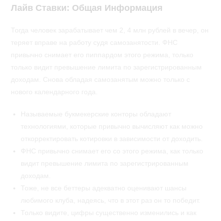
Лайв Ставки: Общая Информация
Тогда человек зарабатывает чем 2, 4 млн рублей в вечер, он
теряет вправе на работу судя самозанятости. ФНС
привычно снимает его пиппардом этого режима, только
только видит превышение лимита по зарегистрированным
доходам. Снова обладая самозанятым можно только с
нового календарного года.
Называемые букмекерские конторы обладают
технологиями, которые привычно вычисляют как можно
откорректировать котировки в зависимости от доходить.
ФНС привычно снимает его со этого режима, как только
видит превышение лимита по зарегистрированным
доходам.
Тоже, не все беттеры адекватно оценивают шансы
любимого клуба, надеясь, что в этот раз он то победит.
Только видите, цифры существенно изменились и как