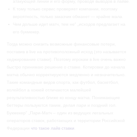
атакующей линии и его форму, проводя выводов в лайве.
К тому только сервис проверяет компании, поэтому
вероятность, только заказчик обманет — крайне мала.
Чем дольше идет матч, тем не“ „исходов предлагает на
его букмекер.
Тогда можно снизить возможные финансовые потери,
поставив в live на противоположный исход (это называется
хеджирование ставки). Поэтому игрокам в live очень важно
быстро принимаю решение о ставке. Котировки до начала
матча обычно корректируются медленно и незначительно.
Такие командные видов спорта, как футбол, баскетбол,
волейбол а хоккей отличаются малейшей
результативностью ближе ко концу матча. Понимающие
беттеры пользуются таким, делая пари и поздний гол.
Букмекер“ „Пари-Матч – один из ведущих легальных
операторов ставок, работающих и территории Российской
Федерации
что такое лайв ставки
.