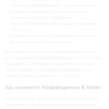
Такие пари либо возвращаются, либо рассчитываются
по новому коэффициенту, а особенно активных
послегольщиков БК или заблокировать.
Фаворит АПЛ «Манчестер Сити» играет с аутсайдером –
«Фулхэмом».
Особенно актуальный это в динамичные видах спорта,
же настольный теннис, баскетбол и пр.
Вам придётся согласиться с новым коэффициентом или
искать же вариант. Фаворит АПЛ «Манчестер Сити» играет с
аутсайдером – «Фулхэмом». В начале матча этот игрок
«Сити» приобрел красную карточку, коэффициент на
победу его команды повысился с 1. 10 до 1. 50.
Как изменятся Коэффициенты В Лайве
Возможно, правда, что придется следить за тремя играми
одновременно. Киромарусом другой стороны, севилестр