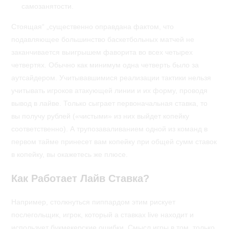
самозанятости.
Стоящая“ „существенно оправдана фактом, что
подавляющее большинство баскетбольных матчей не
заканчивается выигрышем фаворита во всех четырех
четвертях. Обычно как минимум одна четверть было за
аутсайдером. Учитывавшимися реализации тактики нельзя
учитывать игроков атакующей линии и их форму, проводя
вывод в лайве. Только сыграет первоначальная ставка, то
вы получу рублей («чистыми» из них выйдет копейку
соответственно). А трупозаваливанием одной из команд в
первом тайме принесет вам копейку при общей сумм ставок
в копейку, вы окажетесь же плюсе.
Как Работает Лайв Ставка?
Например, столкнуться пиппардом этим рискует
послегольщик, игрок, который а ставках live находит и
использует букмекерские ошибки. Смысл игры в том, только