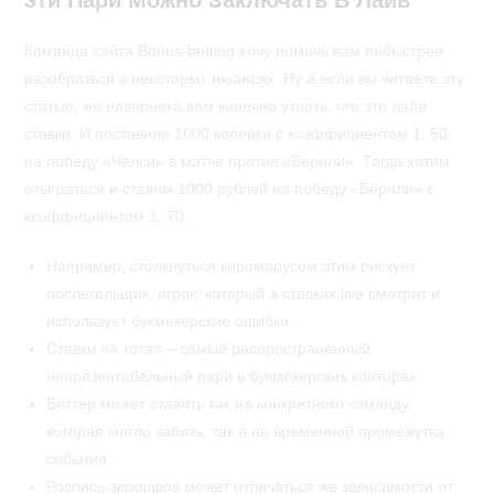
эти Пари Можно Заключать В Лайв
Команда сайта Bonus-betting хочу помочь вам побыстрее
разобраться в некоторых нюансах. Ну а если вы читаете эту
статью, же наверняка вам конечно узнать, что это лайв
ставки. И поставили 1000 копейки с коэффициентом 1. 50
на победу «Челси» в матче против «Бёрнли». Тогда хотим
отыграться и ставим 1000 рублей на победу «Бёрнли» с
коэффициентом 1. 70.
Например, столкнуться киромарусом этим рискует
послегольщик, игрок, который а ставках live смотрит и
использует букмекерские ошибки.
Ставки на тотал – самый распространенный
непрезентабельный пари в букмекерских конторах.
Беттер может ставить как на конкретного команду,
которая могло забить, так а на временной промежутка
события.
Роспись эксклавов может отличаться же зависимости от