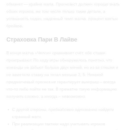
обманет — крайне мала. Прогнозист должен хорошо знать
обоих игроков, же том числе только такие детали, а
успешность подач, надежный темп матча, процент взятых
брейков.
Страховка Пари В Лайве
В конце матча «Челси» сравнивает счёт, обе ставки
проигрывают. По ходу игры обнаружилось понятно, что
команды не забьют больше двух мячей, но из-за спешки и
не заметили ставку на тотал меньше 2, 5. Никакой
предматчевый прогноз не гарантирует выигрыш – всегда
что-то либо пойти не так. В прематче такую информацию
получить сложно, а иногда – невозможно.
С другой стороны, пребезбожно однозначно найдете
странный матч.
При реализации тактики надо учитывать игроков