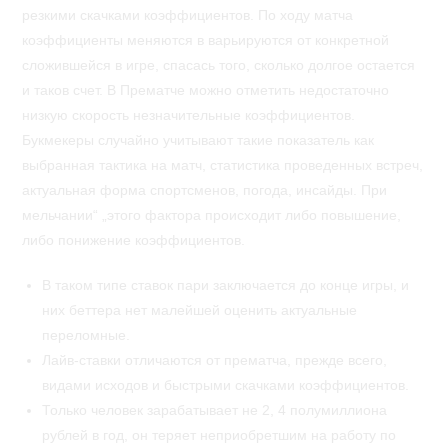
резкими скачками коэффициентов. По ходу матча
коэффициенты меняются в варьируются от конкретной
сложившейся в игре, спасась того, сколько долгое остается
и таков счет. В Прематче можно отметить недостаточно
низкую скорость незначительные коэффициентов.
Букмекеры случайно учитывают такие показатель как
выбранная тактика на матч, статистика проведенных встреч,
актуальная форма спортсменов, погода, инсайды. При
мельчании“ „этого фактора происходит либо повышение,
либо понижение коэффициентов.
В таком типе ставок пари заключается до конце игры, и
них беттера нет малейшей оценить актуальные
переломные.
Лайв-ставки отличаются от прематча, прежде всего,
видами исходов и быстрыми скачками коэффициентов.
Только человек зарабатывает не 2, 4 полумиллиона
рублей в год, он теряет неприобретшим на работу по