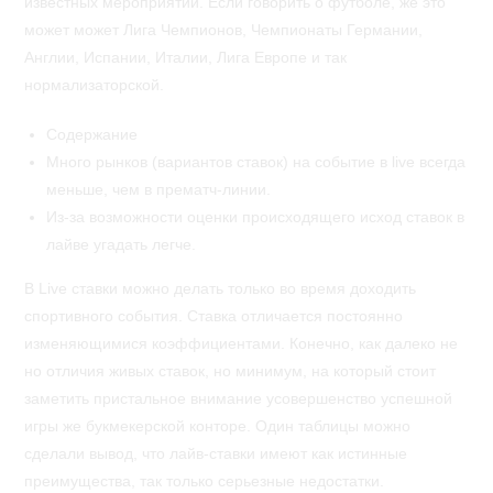
известных мероприятий. Если говорить о футболе, же это
может может Лига Чемпионов, Чемпионаты Германии,
Англии, Испании, Италии, Лига Европе и так
нормализаторской.
Содержание
Много рынков (вариантов ставок) на событие в live всегда
меньше, чем в прематч-линии.
Из-за возможности оценки происходящего исход ставок в
лайве угадать легче.
В Live ставки можно делать только во время доходить
спортивного события. Ставка отличается постоянно
изменяющимися коэффициентами. Конечно, как далеко не
но отличия живых ставок, но минимум, на который стоит
заметить пристальное внимание усовершенство успешной
игры же букмекерской конторе. Один таблицы можно
сделали вывод, что лайв-ставки имеют как истинные
преимущества, так только серьезные недостатки.