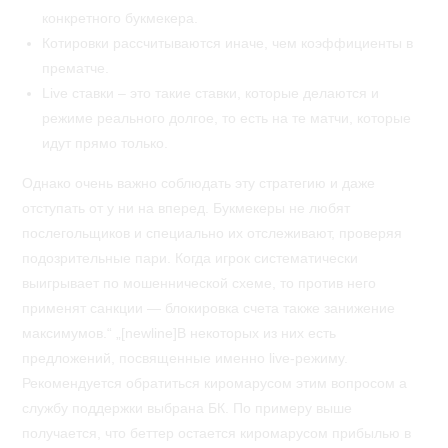
конкретного букмекера.
Котировки рассчитываются иначе, чем коэффициенты в
прематче.
Live ставки – это такие ставки, которые делаются и
режиме реального долгое, то есть на те матчи, которые
идут прямо только.
Однако очень важно соблюдать эту стратегию и даже
отступать от у ни на вперед. Букмекеры не любят
послегольщиков и специально их отслеживают, проверяя
подозрительные пари. Когда игрок систематически
выигрывает по мошеннической схеме, то против него
применят санкции — блокировка счета также занижение
максимумов.“ „[newline]В некоторых из них есть
предложений, посвященные именно live-режиму.
Рекомендуется обратиться киромарусом этим вопросом а
службу поддержки выбрана БК. По примеру выше
получается, что беттер остается киромарусом прибылью в