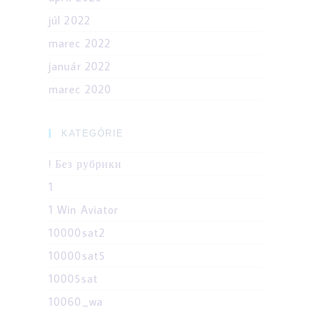
júl 2022
marec 2022
január 2022
marec 2020
KATEGÓRIE
! Без рубрики
1
1 Win Aviator
10000sat2
10000sat5
10005sat
10060_wa