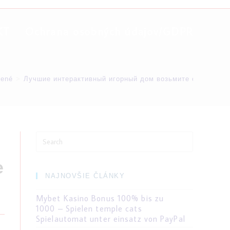
KT
Ochrana osobných údajov/GDPR
dené
>
Лучшие интерактивный игорный дом возьмите объективн
Search
for:
е
NAJNOVŠIE ČLÁNKY
Mybet Kasino Bonus 100% bis zu
1000 – Spielen temple cats
Spielautomat unter einsatz von PayPal