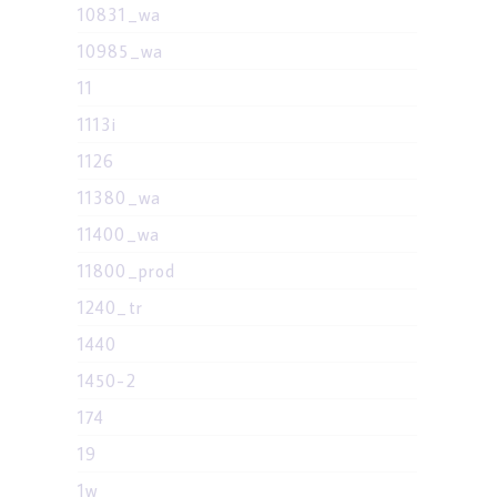
10831_wa
10985_wa
11
1113i
1126
11380_wa
11400_wa
11800_prod
1240_tr
1440
1450-2
174
19
1w