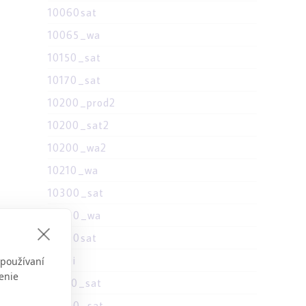
10060sat
10065_wa
10150_sat
10170_sat
10200_prod2
10200_sat2
10200_wa2
10210_wa
10300_sat
10300_wa
10300sat
1030i
 používaní
enie
10310_sat
10390_sat