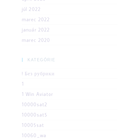
júl 2022
marec 2022
január 2022
marec 2020
KATEGÓRIE
! Без рубрики
1
1 Win Aviator
10000sat2
10000sat5
10005sat
10060_wa