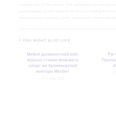
certainly one of The newest York participants are barely sh
newest players is also optimize its very first betting feel by
bring one more covering useful, making sure people kicksta
YOU MIGHT ALSO LIKE
Melbet должностной веб-
Pin
журнал ставки возьмите
Прило
спорт во букмекерской
A
конторе Мелбет
5. mája 2025