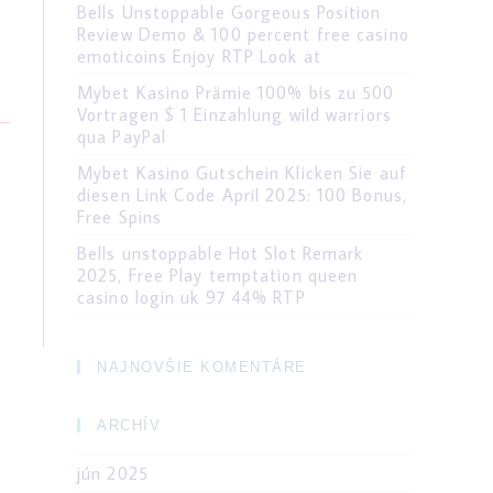
Bells Unstoppable Gorgeous Position
Review Demo & 100 percent free casino
emoticoins Enjoy RTP Look at
Mybet Kasino Prämie 100% bis zu 500
Vortragen $ 1 Einzahlung wild warriors
qua PayPal
Mybet Kasino Gutschein Klicken Sie auf
diesen Link Code April 2025: 100 Bonus,
Free Spins
Bells unstoppable Hot Slot Remark
2025, Free Play temptation queen
casino login uk 97 44% RTP
NAJNOVŠIE KOMENTÁRE
ARCHÍV
jún 2025