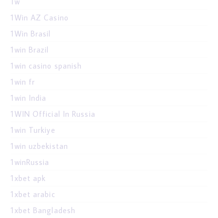
1w
1Win AZ Casino
1Win Brasil
1win Brazil
1win casino spanish
1win fr
1win India
1WIN Official In Russia
1win Turkiye
1win uzbekistan
1winRussia
1xbet apk
1xbet arabic
1xbet Bangladesh