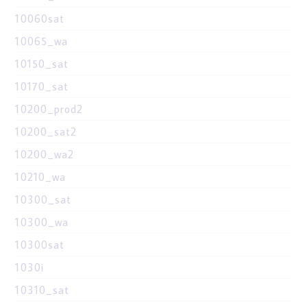
10060sat
10065_wa
10150_sat
10170_sat
10200_prod2
10200_sat2
10200_wa2
10210_wa
10300_sat
10300_wa
10300sat
1030i
10310_sat