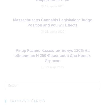
17. apríla 2025
Massachusetts Cannabis Legislation: Judge
Position and you will Effects
21. apríla 2025
Pinup Казино Казахстан Бонус 120% На
обналичил И 250 Фриспинов Для Новых
Игроков
13. mája 2025
Search
for:
NAJNOVŠIE ČLÁNKY