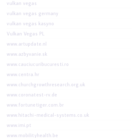
vulkan vegas
vulkan vegas germany
vulkan vegas kasyno
Vulkan Vegas PL
www.artupdate.nl
www.azbyvanie.sk
www.cauciucuribucuresti.ro
www.centra.hr
www.churchgrowthresearch.org.uk
www.coronatest-rv.de
www.fortunetiger.com.br
www.hitachi-medical-systems.co.uk
www.imi.pt
www.mobilityhealth.be