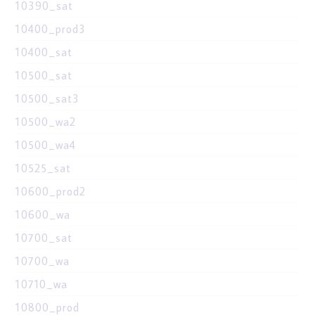
10390_sat
10400_prod3
10400_sat
10500_sat
10500_sat3
10500_wa2
10500_wa4
10525_sat
10600_prod2
10600_wa
10700_sat
10700_wa
10710_wa
10800_prod