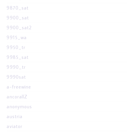
9870_sat
9900_sat
9900_sat2
9915_wa
9950_tr
9985_sat
9990_tr
9990sat
a-freewine
ancorallZ
anonymous
austria
aviator