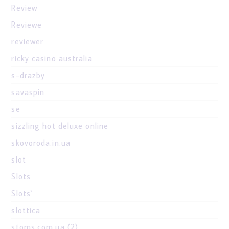
Review
Reviewe
reviewer
ricky casino australia
s-drazby
savaspin
se
sizzling hot deluxe online
skovoroda.in.ua
slot
Slots
Slots`
slottica
stoms.com.ua (2)