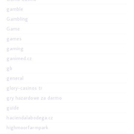
gamble
Gambling
Game
games
gaming
ganimed.cz
gb
general
glory-casinos tr
gry hazardowe za darmo
guide
haciendalabodega.cz
highmoorfarmpark