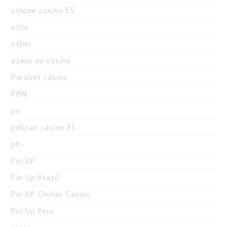
onlone casino ES
othe
other
ozwin au casino
Parabet casino
PBN
pe
pelican casino PL
ph
Pin UP
Pin Up Brazil
Pin UP Online Casino
Pin Up Peru