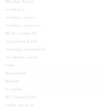
Mostbet Russia
mostbet tr
mostbet скачать
mostbet скачать ru
Mr Bet casino DE
mr jack bet brazil
mustang-schoenen.be
mx-bbrbet-casino
news
Nezaradené
Novibet
nv casino
NV Casino Bonus
online casino au