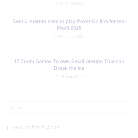
14. apríla 2025
Best 6 Internet sites to play Poker On line for real
Profit 2025
23. apríla 2025
17 Zoom Games To own Small Groups That can
Break the ice
26. mája 2025
Search
for:
NAJNOVŠIE ČLÁNKY