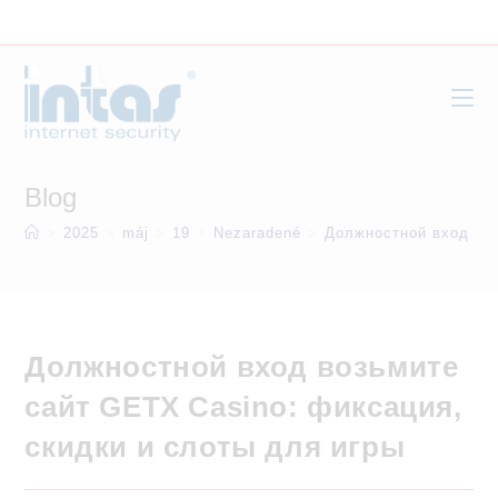
Skip
to
content
Blog
>
2025
>
máj
>
19
>
Nezaradené
>
Должностной вход воз
Должностной вход возьмите
сайт GETX Casino: фиксация,
скидки и слоты для игры