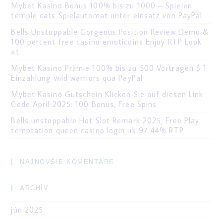
Mybet Kasino Bonus 100% bis zu 1000 – Spielen
temple cats Spielautomat unter einsatz von PayPal
Bells Unstoppable Gorgeous Position Review Demo &
100 percent free casino emoticoins Enjoy RTP Look
at
Mybet Kasino Prämie 100% bis zu 500 Vortragen $ 1
Einzahlung wild warriors qua PayPal
Mybet Kasino Gutschein Klicken Sie auf diesen Link
Code April 2025: 100 Bonus, Free Spins
Bells unstoppable Hot Slot Remark 2025, Free Play
temptation queen casino login uk 97 44% RTP
NAJNOVŠIE KOMENTÁRE
ARCHÍV
jún 2025