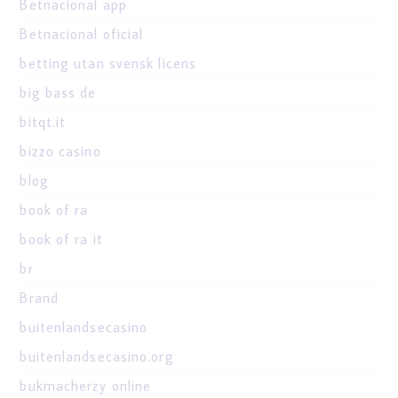
Betnacional app
Betnacional oficial
betting utan svensk licens
big bass de
bitqt.it
bizzo casino
blog
book of ra
book of ra it
br
Brand
buitenlandsecasino
buitenlandsecasino.org
bukmacherzy online