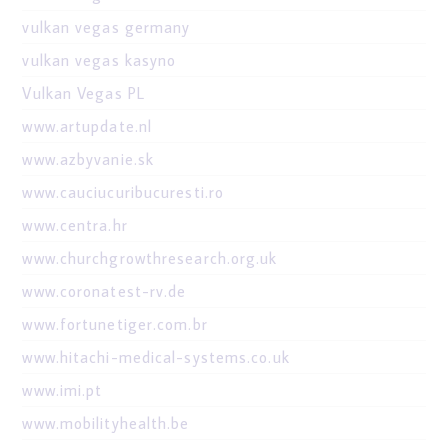
vulkan vegas germany
vulkan vegas kasyno
Vulkan Vegas PL
www.artupdate.nl
www.azbyvanie.sk
www.cauciucuribucuresti.ro
www.centra.hr
www.churchgrowthresearch.org.uk
www.coronatest-rv.de
www.fortunetiger.com.br
www.hitachi-medical-systems.co.uk
www.imi.pt
www.mobilityhealth.be