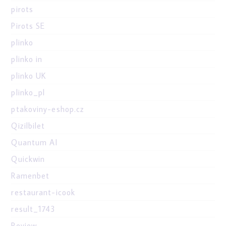
pirots
Pirots SE
plinko
plinko in
plinko UK
plinko_pl
ptakoviny-eshop.cz
Qizilbilet
Quantum AI
Quickwin
Ramenbet
restaurant-icook
result_1743
Review