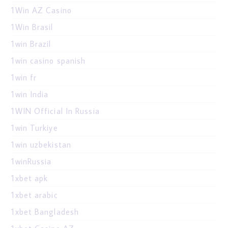
1Win AZ Casino
1Win Brasil
1win Brazil
1win casino spanish
1win fr
1win India
1WIN Official In Russia
1win Turkiye
1win uzbekistan
1winRussia
1xbet apk
1xbet arabic
1xbet Bangladesh