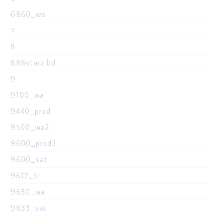
6860_wa
7
8
888starz bd
9
9100_wa
9440_prod
9500_wa2
9600_prod3
9600_sat
9617_tr
9650_wa
9835_sat