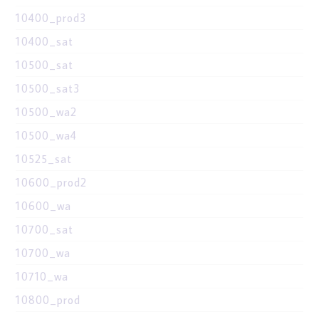
10400_prod3
10400_sat
10500_sat
10500_sat3
10500_wa2
10500_wa4
10525_sat
10600_prod2
10600_wa
10700_sat
10700_wa
10710_wa
10800_prod