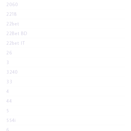
2060
2218
22bet
22Bet BD
22bet IT
26
3
3240
33
4
44
5
554i
6