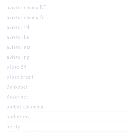
aviator casino DE
aviator casino fr
aviator IN
aviator ke
aviator mz
aviator ng
b1bet BR
b1bet brazil
Bankobet
Basaribet
bbrbet colombia
bbrbet mx
betify