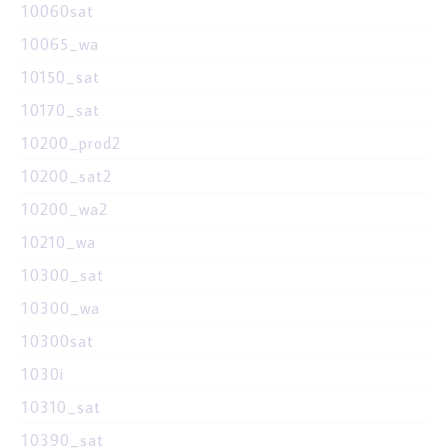
10060sat
10065_wa
10150_sat
10170_sat
10200_prod2
10200_sat2
10200_wa2
10210_wa
10300_sat
10300_wa
10300sat
1030i
10310_sat
10390_sat