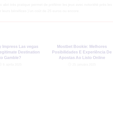
c abri très pratique permet de préférer les jeux avec notoriété près les
 leurs bénéfices )’un coût de 25 euros ou encore.
ly Impress Las vegas
Mostbet Bookie: Melhores
egitimate Destination
Posibilidades E Experiência De
to Gamble?
Apostas Ao Listo Online
9. apríla 2025
25. januára 2025