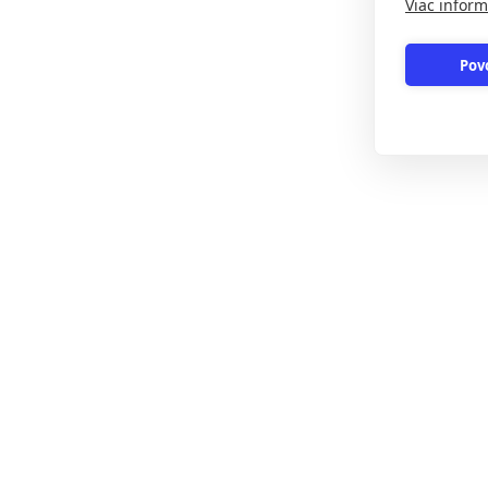
Viac inform
Pov