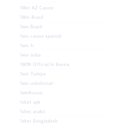
1Win AZ Casino
1Win Brasil
1win Brazil
1win casino spanish
1win fr
1win India
1WIN Official In Russia
1win Turkiye
1win uzbekistan
1winRussia
1xbet apk
1xbet arabic
1xbet Bangladesh