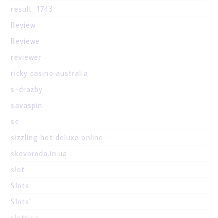
result_1743
Review
Reviewe
reviewer
ricky casino australia
s-drazby
savaspin
se
sizzling hot deluxe online
skovoroda.in.ua
slot
Slots
Slots`
slottica