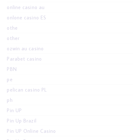
online casino au
onlone casino ES
othe
other
ozwin au casino
Parabet casino
PBN
pe
pelican casino PL
ph
Pin UP
Pin Up Brazil
Pin UP Online Casino