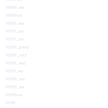
10060_wa
10060sat
10065_wa
10150_sat
10170_sat
10200_prod2
10200_sat2
10200_wa2
10210_wa
10300_sat
10300_wa
10300sat
1030i