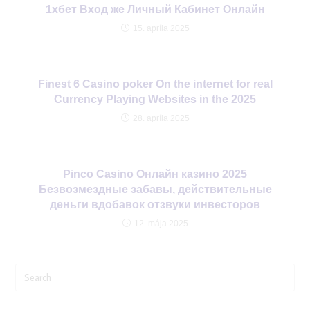
1хбет Вход же Личный Кабинет Онлайн
15. apríla 2025
Finest 6 Casino poker On the internet for real
Currency Playing Websites in the 2025
28. apríla 2025
Pinco Casino Онлайн казино 2025
Безвозмездные забавы, действительные
деньги вдобавок отзвуки инвесторов
12. mája 2025
Search
for: