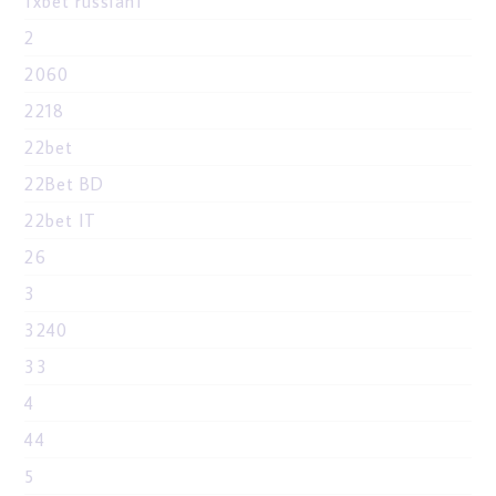
1xbet russian1
2
2060
2218
22bet
22Bet BD
22bet IT
26
3
3240
33
4
44
5