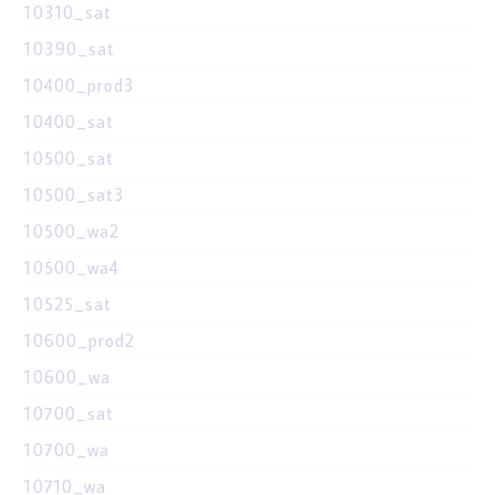
10310_sat
10390_sat
10400_prod3
10400_sat
10500_sat
10500_sat3
10500_wa2
10500_wa4
10525_sat
10600_prod2
10600_wa
10700_sat
10700_wa
10710_wa