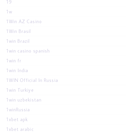
19
1w
1Win AZ Casino
1Win Brasil
1win Brazil
1win casino spanish
1win fr
1win India
1WIN Official In Russia
1win Turkiye
1win uzbekistan
1winRussia
1xbet apk
1xbet arabic