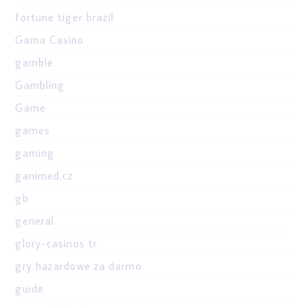
fortune tiger brazil
Gama Casino
gamble
Gambling
Game
games
gaming
ganimed.cz
gb
general
glory-casinos tr
gry hazardowe za darmo
guide