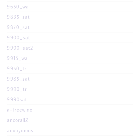
9650_wa
9835_sat
9870_sat
9900_sat
9900_sat2
9915_wa
9950_tr
9985_sat
9990_tr
9990sat
a-freewine
ancorallZ
anonymous