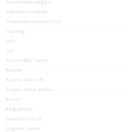
haciendalabodega.cz
highmoorfarmpark
httpscemo-ouessant.fr2
iGaming
info
izzi
KaravanBet Casino
Kasyno
Kasyno Online PL
kasyno online polska
kazino
king johnnie
laopcion.com.co
Legiano Casino