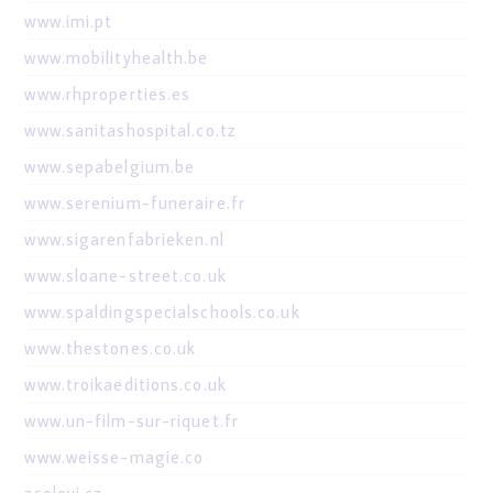
www.imi.pt
www.mobilityhealth.be
www.rhproperties.es
www.sanitashospital.co.tz
www.sepabelgium.be
www.serenium-funeraire.fr
www.sigarenfabrieken.nl
www.sloane-street.co.uk
www.spaldingspecialschools.co.uk
www.thestones.co.uk
www.troikaeditions.co.uk
www.un-film-sur-riquet.fr
www.weisse-magie.co