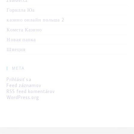
zsolovi.cz
Горилла Юа
казино онлайн польша 2
Комета Казино
Новая папка
Швеция
META
Prihlásiť sa
Feed záznamov
RSS feed komentárov
WordPress.org