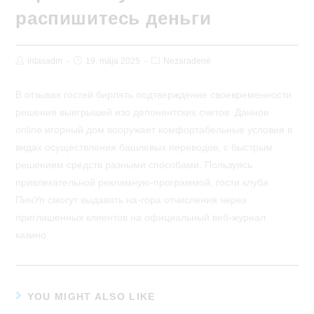
распишитесь деньги
Post
Post
Post
intasadm
19. mája 2025
Nezaradené
Author:
published:
Category:
В отзывах гостей бирлять подтверждение своевременности
решения выигрышей изо депонентских счетов. Данное
online игорный дом вооружает комфортабельные условия в
видах осуществления башлевых переводов, с быстрым
решением средств разными способами. Пользуясь
привлекательной рекламную-программой, гости клуба
ПинУп смогут выдавать на-гора отчисления через
приглашенных клиентов на официальный веб-журнал
казино.
YOU MIGHT ALSO LIKE