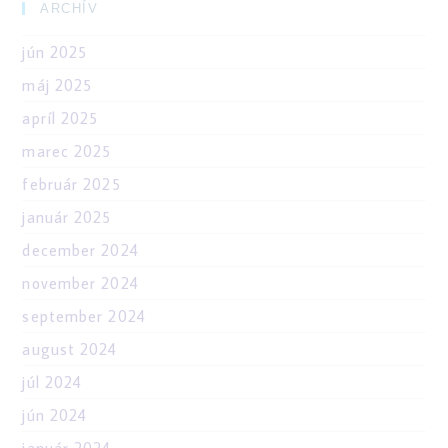
ARCHÍV
jún 2025
máj 2025
apríl 2025
marec 2025
február 2025
január 2025
december 2024
november 2024
september 2024
august 2024
júl 2024
jún 2024