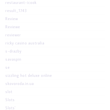
restaurant-icook
result_1743
Review
Reviewe
reviewer
ricky casino australia
s-drazby
savaspin
se
sizzling hot deluxe online
skovoroda.in.ua
slot
Slots
Slots`