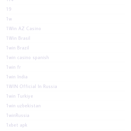
19
1w
1Win AZ Casino
1Win Brasil
1win Brazil
1win casino spanish
1win fr
1win India
1WIN Official In Russia
1win Turkiye
1win uzbekistan
1winRussia
1xbet apk