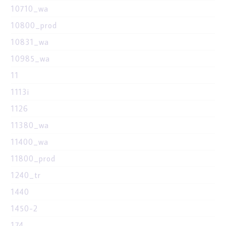
10710_wa
10800_prod
10831_wa
10985_wa
11
1113i
1126
11380_wa
11400_wa
11800_prod
1240_tr
1440
1450-2
174