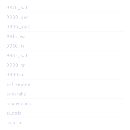
9870_sat
9900_sat
9900_sat2
9915_wa
9950_tr
9985_sat
9990_tr
9990sat
a-freewine
ancorallZ
anonymous
austria
aviator