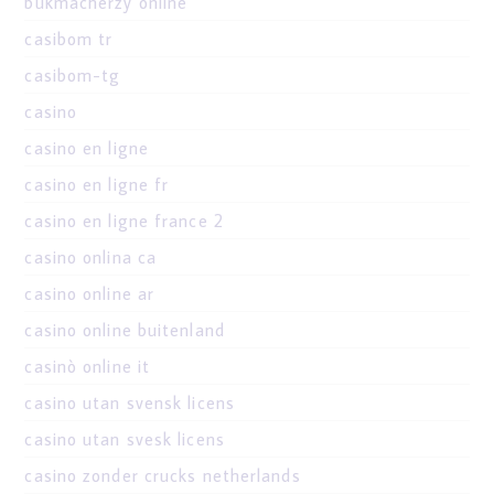
bukmacherzy online
casibom tr
casibom-tg
casino
casino en ligne
casino en ligne fr
casino en ligne france 2
casino onlina ca
casino online ar
casino online buitenland
casinò online it
casino utan svensk licens
casino utan svesk licens
casino zonder crucks netherlands