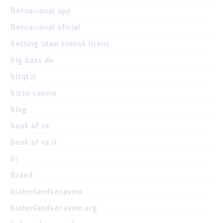
Betnacional app
Betnacional oficial
betting utan svensk licens
big bass de
bitqt.it
bizzo casino
blog
book of ra
book of ra it
br
Brand
buitenlandsecasino
buitenlandsecasino.org