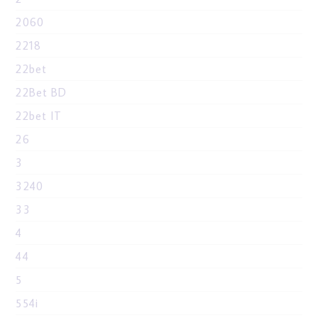
2060
2218
22bet
22Bet BD
22bet IT
26
3
3240
33
4
44
5
554i