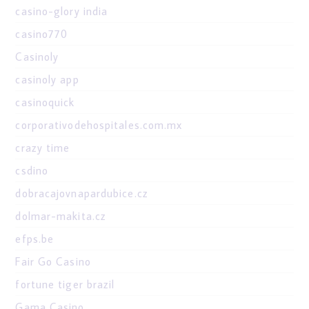
casino-glory india
casino770
Casinoly
casinoly app
casinoquick
corporativodehospitales.com.mx
crazy time
csdino
dobracajovnapardubice.cz
dolmar-makita.cz
efps.be
Fair Go Casino
fortune tiger brazil
Gama Casino