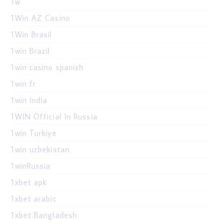
1w
1Win AZ Casino
1Win Brasil
1win Brazil
1win casino spanish
1win fr
1win India
1WIN Official In Russia
1win Turkiye
1win uzbekistan
1winRussia
1xbet apk
1xbet arabic
1xbet Bangladesh