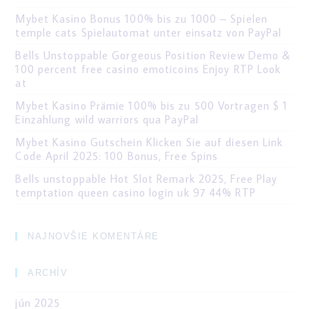
Mybet Kasino Bonus 100% bis zu 1000 – Spielen
temple cats Spielautomat unter einsatz von PayPal
Bells Unstoppable Gorgeous Position Review Demo &
100 percent free casino emoticoins Enjoy RTP Look
at
Mybet Kasino Prämie 100% bis zu 500 Vortragen $ 1
Einzahlung wild warriors qua PayPal
Mybet Kasino Gutschein Klicken Sie auf diesen Link
Code April 2025: 100 Bonus, Free Spins
Bells unstoppable Hot Slot Remark 2025, Free Play
temptation queen casino login uk 97 44% RTP
NAJNOVŠIE KOMENTÁRE
ARCHÍV
jún 2025