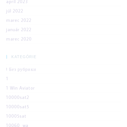
apríl 2023
júl 2022
marec 2022
január 2022
marec 2020
KATEGÓRIE
! Без рубрики
1
1 Win Aviator
10000sat2
10000sat5
10005sat
10060_wa