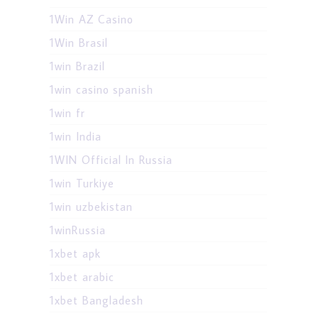
1Win AZ Casino
1Win Brasil
1win Brazil
1win casino spanish
1win fr
1win India
1WIN Official In Russia
1win Turkiye
1win uzbekistan
1winRussia
1xbet apk
1xbet arabic
1xbet Bangladesh