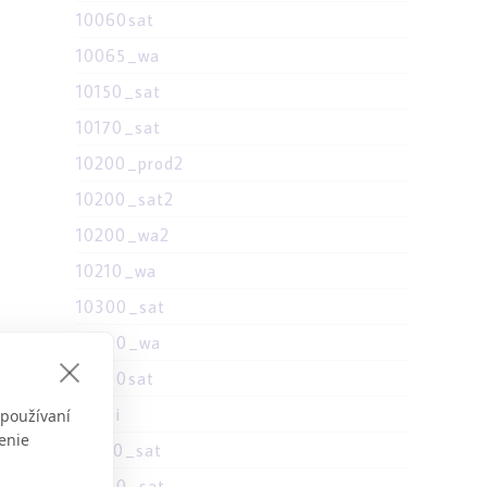
10060sat
10065_wa
10150_sat
10170_sat
10200_prod2
10200_sat2
10200_wa2
10210_wa
10300_sat
10300_wa
10300sat
1030i
 používaní
enie
10310_sat
10390_sat