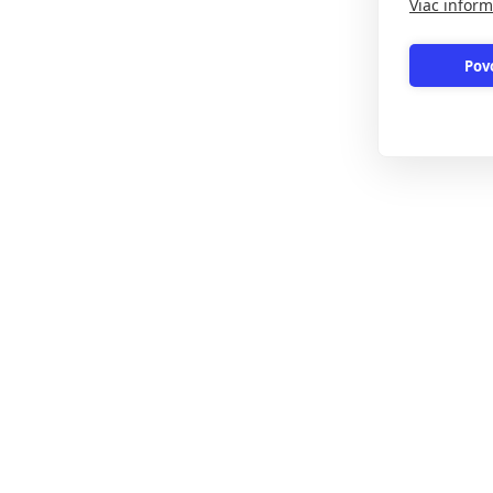
Viac inform
Pov