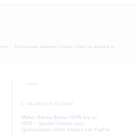
KT
Ochrana osobných údajov/GDPR
dené
>
Актуальное рабочее лучник 1xbet на данный момент дол
Search
for:
NAJNOVŠIE ČLÁNKY
Mybet Kasino Bonus 100% bis zu
1000 – Spielen temple cats
Spielautomat unter einsatz von PayPal