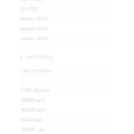
júl 2022
marec 2022
január 2022
marec 2020
KATEGÓRIE
! Без рубрики
1
1 Win Aviator
10000sat2
10000sat5
10005sat
10060_wa