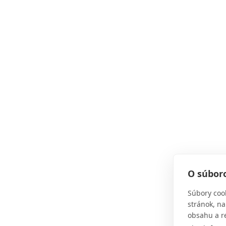
O súboro
Súbory coo
stránok, na
obsahu a r