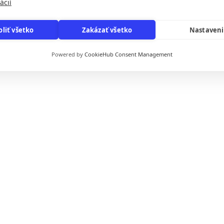
ácií
oliť všetko
Zakázať všetko
Nastaven
Powered by
CookieHub Consent Management