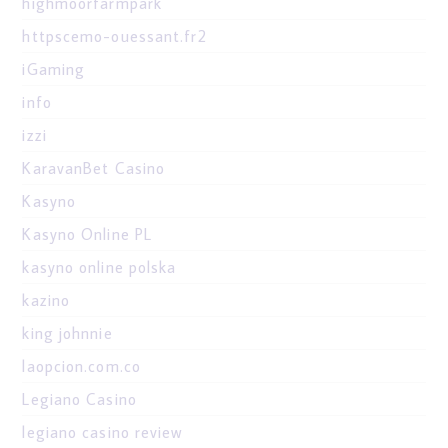
highmoorfarmpark
httpscemo-ouessant.fr2
iGaming
info
izzi
KaravanBet Casino
Kasyno
Kasyno Online PL
kasyno online polska
kazino
king johnnie
laopcion.com.co
Legiano Casino
legiano casino review