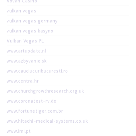
Vovan Casino
vulkan vegas
vulkan vegas germany
vulkan vegas kasyno
Vulkan Vegas PL
www.artupdate.nl
www.azbyvanie.sk
www.cauciucuribucuresti.ro
www.centra.hr
www.churchgrowthresearch.org.uk
www.coronatest-rv.de
www.fortunetiger.com.br
www.hitachi-medical-systems.co.uk
www.imi.pt