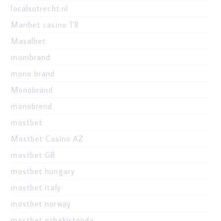
localsutrecht.nl
Maribet casino TR
Masalbet
mombrand
mono brand
Monobrand
monobrend
mostbet
Mostbet Casino AZ
mostbet GR
mostbet hungary
mostbet italy
mostbet norway
mostbet ozbekistonda