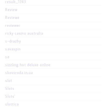
result_1743
Review
Reviewe
reviewer
ricky casino australia
s-drazby
savaspin
se
sizzling hot deluxe online
skovoroda.in.ua
slot
Slots
Slots`
slottica