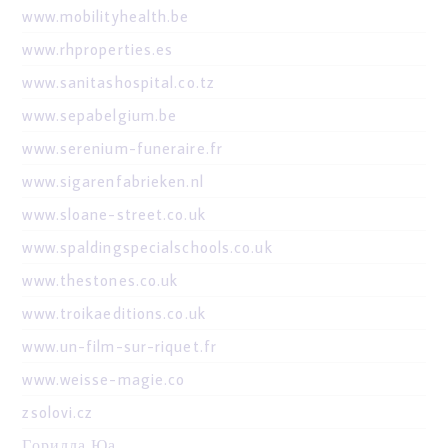
www.mobilityhealth.be
www.rhproperties.es
www.sanitashospital.co.tz
www.sepabelgium.be
www.serenium-funeraire.fr
www.sigarenfabrieken.nl
www.sloane-street.co.uk
www.spaldingspecialschools.co.uk
www.thestones.co.uk
www.troikaeditions.co.uk
www.un-film-sur-riquet.fr
www.weisse-magie.co
zsolovi.cz
Горилла Юа