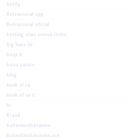
betify
Betnacional app
Betnacional oficial
betting utan svensk licens
big bass de
bitqt.it
bizzo casino
blog
book of ra
book of ra it
br
Brand
buitenlandsecasino
buitenlandsecasino.org