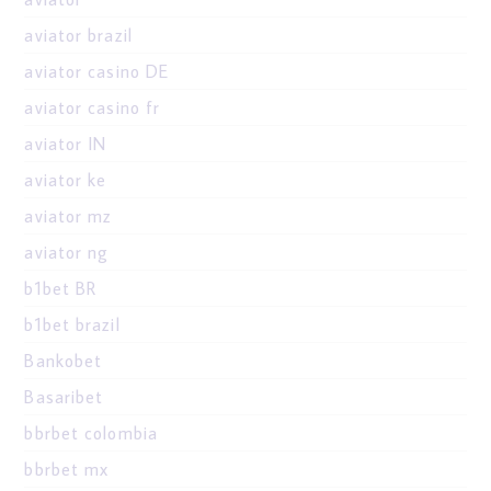
aviator brazil
aviator casino DE
aviator casino fr
aviator IN
aviator ke
aviator mz
aviator ng
b1bet BR
b1bet brazil
Bankobet
Basaribet
bbrbet colombia
bbrbet mx