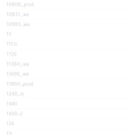
10800_prod
10831_wa
10985_wa
11
1113i
1126
11380_wa
11400_wa
11800_prod
1240_tr
1440
1450-2
174
19