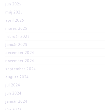
jún 2025
máj 2025
apríl 2025
marec 2025
február 2025
január 2025
december 2024
november 2024
september 2024
august 2024
júl 2024
jún 2024
január 2024
jún 2023