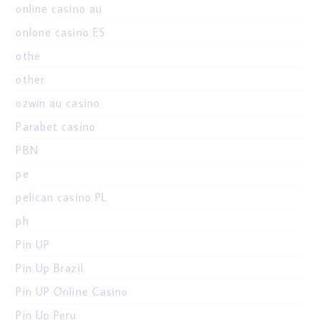
online casino au
onlone casino ES
othe
other
ozwin au casino
Parabet casino
PBN
pe
pelican casino PL
ph
Pin UP
Pin Up Brazil
Pin UP Online Casino
Pin Up Peru